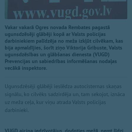
Vakar vakarā Ogres novada Rembates pagastā
ugunsdzēsēji glābēji kopā ar Valsts policijas
darbiniekiem palīdzēja no meža izkļūt cilvēkam, kas
bija apmaldījies, šorīt ziņo Viktorija Gribuste, Valsts
ugunsdzēsības un glābšanas dienesta (VUGD)
Prevencijas un sabiedrības informēšanas nodaļas
vecākā inspektore.
Ugunsdzēsēji glābēji ieslēdza autocisternas skaņas
signālu, ko cilvēks sadzirdēja un, tam sekojot, iznāca
uz meža ceļa, kur viņu atrada Valsts policijas
darbinieki.
VUGD aicina iedzīvotājus, dodoties mežā, ņemt līdzi