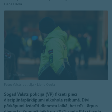
Liene Ozola
Foto: Valsts policija / Liene Ozola
Šogad Valsts policijā (VP) fiksēti pieci
disciplinārpārkāpumi alkohola reibumā. Divi
pārkāpumi izdarīti dienesta laikā, bet trīs - ārpus
dienesta. Kopumā laikā no 2021. gada līdz šī gada