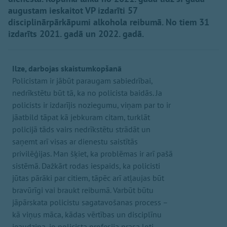
augustam ieskaitot VP izdarīti 57
disciplinārpārkāpumi alkohola reibumā. No tiem 31
izdarīts 2021. gadā un 2022. gadā.
Ilze, darbojas skaistumkopšanā
Policistam ir jābūt paraugam sabiedrībai,
nedrīkstētu būt tā, ka no policista baidās. Ja
policists ir izdarījis noziegumu, viņam par to ir
jāatbild tāpat kā jebkuram citam, turklāt
policijā tāds vairs nedrīkstētu strādāt un
saņemt arī visas ar dienestu saistītās
privilēģijas. Man šķiet, ka problēmas ir arī pašā
sistēmā. Dažkārt rodas iespaids, ka policisti
jūtas pārāki par citiem, tāpēc arī atļaujas būt
bravūrīgi vai braukt reibumā. Varbūt būtu
jāpārskata policistu sagatavošanas process –
kā viņus māca, kādas vērtības un disciplīnu
ieaudzina, jo policista profesija prasa ļoti