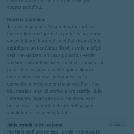
augstu atbildību.
Roberts, skolnieks
Tas nav pieļaujams. Negribētos, lai kaut kas
tāds notiktu arī Ogrē. Pat ja policists nav darbā,
viņam ir jāprot kontrolēt sevi. Policistam jābūt
atbildīgam un konfliktus jāspēj risināt mierīgā
ceļā. Nevajadzētu arī visus policistus vērtēt
vienādi – nevar teikt, ka visi ir slikti. Domāju, ka
policistiem vajadzētu veikt nopietnākas un
regulārākas veselības pārbaudes, īpašu
uzmanību pievēršot mentālajai veselībai. Kad
biju mazāks, mani šī profesija ļoti saistīja, likās
interesanta. Tagad gan policista darbu vairs
neizvēlētos – tā ir ļoti liela atbildība, mani
vairāk interesē uzņēmējdarbība.
Jānis, strādā kultūras jomā
Par šiem gadījumiem zinu, un tie ir satraucoši.