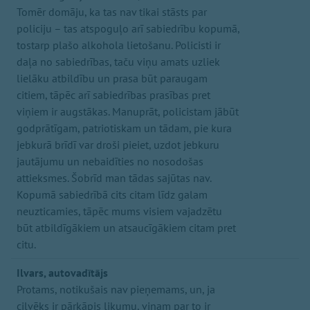
Tomēr domāju, ka tas nav tikai stāsts par
policiju – tas atspoguļo arī sabiedrību kopumā,
tostarp plašo alkohola lietošanu. Policisti ir
daļa no sabiedrības, taču viņu amats uzliek
lielāku atbildību un prasa būt paraugam
citiem, tāpēc arī sabiedrības prasības pret
viņiem ir augstākas. Manuprāt, policistam jābūt
godprātīgam, patriotiskam un tādam, pie kura
jebkurā brīdī var droši pieiet, uzdot jebkuru
jautājumu un nebaidīties no nosodošas
attieksmes. Šobrīd man tādas sajūtas nav.
Kopumā sabiedrībā cits citam līdz galam
neuzticamies, tāpēc mums visiem vajadzētu
būt atbildīgākiem un atsaucīgākiem citam pret
citu.
Ilvars, autovadītājs
Protams, notikušais nav pieņemams, un, ja
cilvēks ir pārkāpis likumu, viņam par to ir