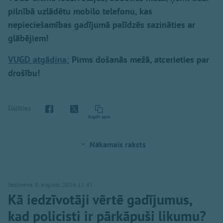
pilnībā uzlādētu mobilo telefonu, kas
nepieciešamības gadījumā palīdzēs sazināties ar
glābējiem!
VUGD atgādina:
Pirms došanās mežā, atcerieties par
drošību!
Dalīties
Kopēt saiti
Nākamais raksts
Sestdiena, 8. augusts, 2026 11:41
Kā iedzīvotāji vērtē gadījumus,
kad policisti ir pārkāpuši likumu?