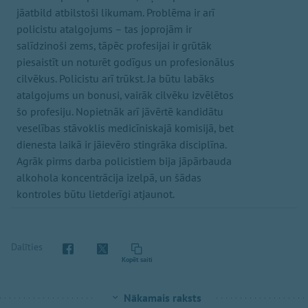
jāatbild atbilstoši likumam. Problēma ir arī
policistu atalgojums – tas joprojām ir
salīdzinoši zems, tāpēc profesijai ir grūtāk
piesaistīt un noturēt godīgus un profesionālus
cilvēkus. Policistu arī trūkst. Ja būtu labāks
atalgojums un bonusi, vairāk cilvēku izvēlētos
šo profesiju. Nopietnāk arī jāvērtē kandidātu
veselības stāvoklis medicīniskajā komisijā, bet
dienesta laikā ir jāievēro stingrāka disciplīna.
Agrāk pirms darba policistiem bija jāpārbauda
alkohola koncentrācija izelpā, un šādas
kontroles būtu lietderīgi atjaunot.
Dalīties
Kopēt saiti
Nākamais raksts