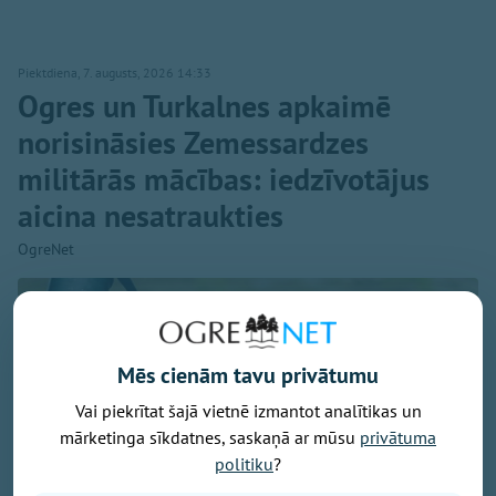
Piektdiena, 7. augusts, 2026 14:33
Ogres un Turkalnes apkaimē
norisināsies Zemessardzes
militārās mācības: iedzīvotājus
aicina nesatraukties
OgreNet
Mēs cienām tavu privātumu
Vai piekrītat šajā vietnē izmantot analītikas un
mārketinga sīkdatnes, saskaņā ar mūsu
privātuma
politiku
?