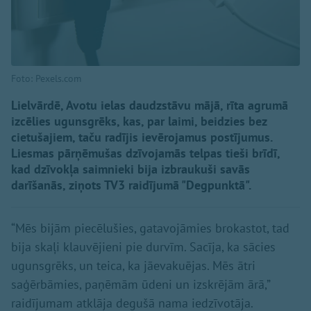
Foto: Pexels.com
Lielvārdē, Avotu ielas daudzstāvu mājā, rīta agrumā
izcēlies ugunsgrēks, kas, par laimi, beidzies bez
cietušajiem, taču radījis ievērojamus postījumus.
Liesmas pārņēmušas dzīvojamās telpas tieši brīdī,
kad dzīvokļa saimnieki bija izbraukuši savās
darīšanās, ziņots TV3 raidījumā "Degpunktā".
“Mēs bijām piecēlušies, gatavojāmies brokastot, tad
bija skaļi klauvējieni pie durvīm. Sacīja, ka sācies
ugunsgrēks, un teica, ka jāevakuējas. Mēs ātri
saģērbāmies, paņēmām ūdeni un izskrējām ārā,”
raidījumam atklāja degušā nama iedzīvotāja.