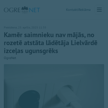
Kontakti
Reklāma
Piektdiena, 25. aprīlis, 2025 11:35
Kamēr saimnieku nav mājās, no
rozetē atstāta lādētāja Lielvārdē
izceļas ugunsgrēks
OgreNet