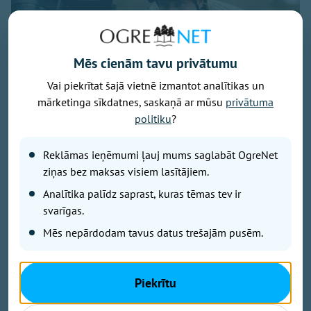
Mēs cienām tavu privātumu
Vai piekrītat šajā vietnē izmantot analītikas un
mārketinga sīkdatnes, saskaņā ar mūsu
privātuma
politiku
?
Foto: Ogres 54. bataljona zemessargi
Reklāmas ieņēmumi ļauj mums saglabāt OgreNet
No 7. līdz 9. augustam Ogres militārajā bāzē un
ziņas bez maksas visiem lasītājiem.
Turkalnes mežos notiks Zemessardzes 2. Vidzemes
Analītika palīdz saprast, kuras tēmas tev ir
brigādes 54. kaujas atbalsta bataljona apmācības.
Iedzīvotāji tiek aicināti ar sapratni izturēties pret
svarīgas.
īslaicīgiem trokšņiem un militārās tehnikas klātbūtni.
Mēs nepārdodam tavus datus trešajām pusēm.
Kā informē Ogres 54. bataljona zemessargi platformā
Piekrītu
"Facebook", trīs dienu garumā mācību norises vietās
un to apkaimē būs novērojama pastiprināta militārā