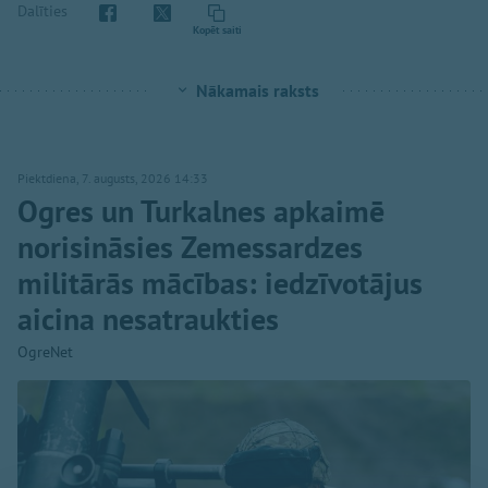
Dalīties
Kopēt saiti
Nākamais raksts
Piektdiena, 7. augusts, 2026 14:33
Ogres un Turkalnes apkaimē
norisināsies Zemessardzes
militārās mācības: iedzīvotājus
aicina nesatraukties
OgreNet