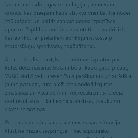
izmanto mūsdienīgas tehnoloģijas, piemēram,
dronus, kas pieejami katrā struktūrvienībā. Tie noder
izlūkošanai un palīdz saprast uguns izplatības
apmēru. Papildus tam tiek izmantoti arī kvadricikli,
kas aprīkoti ar piekabēm aprīkojuma, tostarp
motorsūkņu, spiedvadu, nogādāšanai.
Artūrs Umulis atzīst, ka sabiedrības izpratne par
kūlas dedzināšanas bīstamību ar katru gadu pieaug.
VUGD aktīvi veic preventīvus pasākumus un strādā ar
jauno paaudzi, kura bieži vien nodod iegūtās
zināšanas arī vecākiem un vecvecākiem. Šī pieeja
dod rezultātus – kā liecina statistika, izsaukumu
skaits samazinās.
Pēc kūlas dedzināšanas sezonas vasarā situācija
kļūst ne mazāk saspringta – pēc atpūtnieku