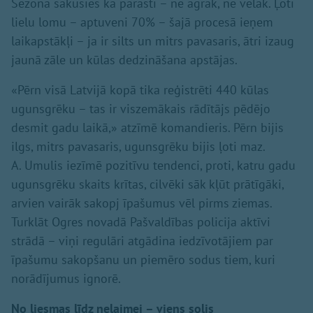
Sezona sākusies kā parasti – ne agrāk, ne vēlāk. Ļoti
lielu lomu – aptuveni 70% – šajā procesā ieņem
laikapstākļi – ja ir silts un mitrs pavasaris, ātri izaug
jaunā zāle un kūlas dedzināšana apstājas.
«Pērn visā Latvijā kopā tika reģistrēti 440 kūlas
ugunsgrēku – tas ir viszemākais rādītājs pēdējo
desmit gadu laikā,» atzīmē komandieris. Pērn bijis
ilgs, mitrs pavasaris, ugunsgrēku bijis ļoti maz.
A. Umulis iezīmē pozitīvu tendenci, proti, katru gadu
ugunsgrēku skaits krītas, cilvēki sāk kļūt prātīgāki,
arvien vairāk sakopj īpašumus vēl pirms ziemas.
Turklāt Ogres novadā Pašvaldības policija aktīvi
strādā – viņi regulāri atgādina iedzīvotājiem par
īpašumu sakopšanu un piemēro sodus tiem, kuri
norādījumus ignorē.
No liesmas līdz nelaimei – viens solis