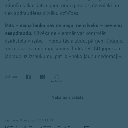
minūšu laikā. Katru gadu nodeg mājas, dzīvnieki un
tiek apdraudētas cilvēku dzīvības.
Mīts – manā laukā nav ne māju, ne cilvēku – nevienu
neapdraudu.
Cilvēks ne vienmēr var kontrolēt
dzirksteļu virzību – nereti tās aizlido, pārņem šķūņus,
mežus vai kaimiņu īpašumus. Turklāt VUGD joprojām
jābrauc uz izsaukumu, pat ja «neko ļaunu nedomāji».
Dalīties
Kopēt saiti
Nākamais raksts
Sestdiena, 8. augusts, 2026 11:41