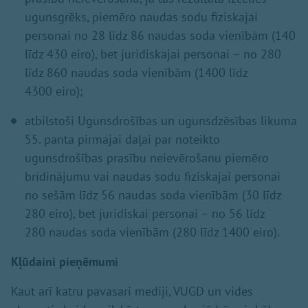
ugunsgrēks, piemēro naudas sodu fiziskajai
personai no 28 līdz 86 naudas soda vienībām (140
līdz 430 eiro), bet juridiskajai personai – no 280
līdz 860 naudas soda vienībām (1400 līdz
4300 eiro);
atbilstoši Ugunsdrošības un ugunsdzēsības likuma
55. panta pirmajai daļai par noteikto
ugunsdrošības prasību neievērošanu piemēro
brīdinājumu vai naudas sodu fiziskajai personai
no sešām līdz 56 naudas soda vienībām (30 līdz
280 eiro), bet juridiskai personai – no 56 līdz
280 naudas soda vienībām (280 līdz 1400 eiro).
Kļūdaini pieņēmumi
Kaut arī katru pavasari mediji, VUGD un vides