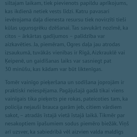
siltajam laikam, tiek pievienots papildu aprīkojums,
kas ikdienā netiek vests līdzi. Katru pavasari
ievērojama daļa dienesta resursu tiek novirzīti tieši
kūlas ugunsgrēku dzēšanai. Tas savukārt nozīmē, ka
citos – ārkārtas gadījumos – palīdzība var
aizkavēties. Ja, piemēram, Ogres daļa jau atrodas
izsaukumā, tuvākās vienības ir Rīgā, Aizkrauklē vai
Ķeipenē, un gaidīšanas laiks var sasniegt pat
30 minūšu, kas kādam var būt liktenīgas.
Tomēr vainīgo pieķeršana un sodīšana joprojām ir
praktiski neiespējama. Pagājušajā gadā tikai viens
vainīgais tika pieķerts pie rokas, pateicoties tam, ka
policija nejauši brauca garām jeb, citiem vārdiem
sakot, – atradās īstajā vietā īstajā laikā. Tikmēr par
nesakoptiem īpašumiem sodus piemēro biežāk. Viņš
arī uzsver, ka sabiedrībā vēl aizvien valda maldīgs