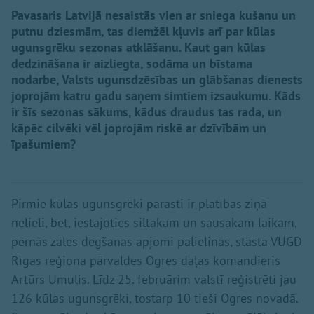
Pavasaris Latvijā nesaistās vien ar sniega kušanu un
putnu dziesmām, tas diemžēl kļuvis arī par kūlas
ugunsgrēku sezonas atklāšanu. Kaut gan kūlas
dedzināšana ir aizliegta, sodāma un bīstama
nodarbe, Valsts ugunsdzēsības un glābšanas dienests
joprojām katru gadu saņem simtiem izsaukumu. Kāds
ir šīs sezonas sākums, kādus draudus tas rada, un
kāpēc cilvēki vēl joprojām riskē ar dzīvībām un
īpašumiem?
Pirmie kūlas ugunsgrēki parasti ir platības ziņā
nelieli, bet, iestājoties siltākam un sausākam laikam,
pērnās zāles degšanas apjomi palielinās, stāsta VUGD
Rīgas reģiona pārvaldes Ogres daļas komandieris
Artūrs Umulis. Līdz 25. februārim valstī reģistrēti jau
126 kūlas ugunsgrēki, tostarp 10 tieši Ogres novadā.