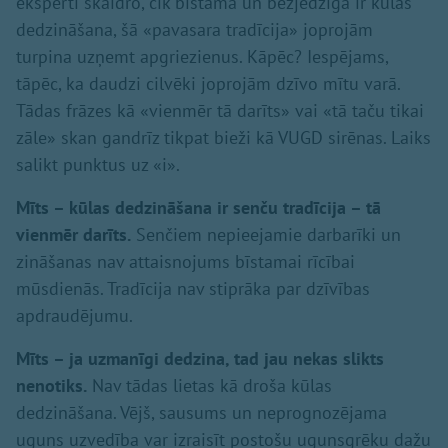
eksperti skaidro, cik bīstama un bezjēdzīga ir kūlas
dedzināšana, šā «pavasara tradīcija» joprojām
turpina uzņemt apgriezienus. Kāpēc? Iespējams,
tāpēc, ka daudzi cilvēki joprojām dzīvo mītu varā.
Tādas frāzes kā «vienmēr tā darīts» vai «tā taču tikai
zāle» skan gandrīz tikpat bieži kā VUGD sirēnas. Laiks
salikt punktus uz «i».
Mīts – kūlas dedzināšana ir senču tradīcija – tā
vienmēr darīts.
Senčiem nepieejamie darbarīki un
zināšanas nav attaisnojums bīstamai rīcībai
mūsdienās. Tradīcija nav stiprāka par dzīvības
apdraudējumu.
Mīts – ja uzmanīgi dedzina, tad jau nekas slikts
nenotiks.
Nav tādas lietas kā droša kūlas
dedzināšana. Vējš, sausums un neprognozējama
uguns uzvedība var izraisīt postošu ugunsgrēku dažu