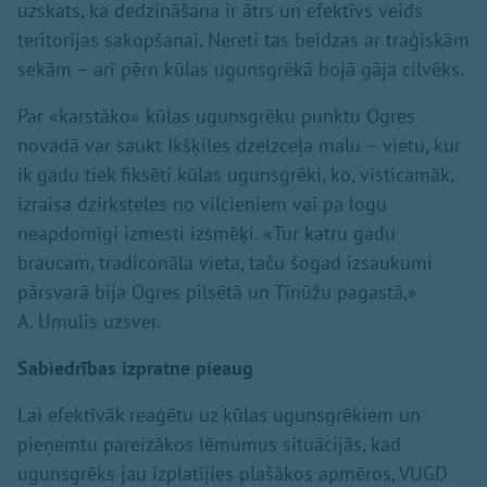
uzskats, ka dedzināšana ir ātrs un efektīvs veids
teritorijas sakopšanai. Nereti tas beidzas ar traģiskām
sekām – arī pērn kūlas ugunsgrēkā bojā gāja cilvēks.
Par «karstāko» kūlas ugunsgrēku punktu Ogres
novadā var saukt Ikšķiles dzelzceļa malu – vietu, kur
ik gadu tiek fiksēti kūlas ugunsgrēki, ko, visticamāk,
izraisa dzirksteles no vilcieniem vai pa logu
neapdomīgi izmesti izsmēķi. «Tur katru gadu
braucam, tradiconāla vieta, taču šogad izsaukumi
pārsvarā bija Ogres pilsētā un Tīnūžu pagastā,»
A. Umulis uzsver.
Sabiedrības izpratne pieaug
Lai efektīvāk reaģētu uz kūlas ugunsgrēkiem un
pieņemtu pareizākos lēmumus situācijās, kad
ugunsgrēks jau izplatījies plašākos apmēros, VUGD