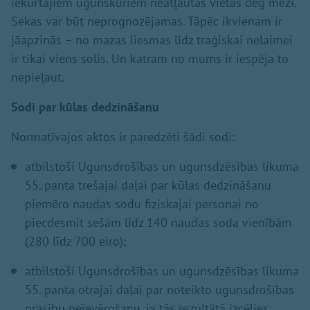
iekurtajiem ugunskuriem neatļautās vietās deg meži.
Sekas var būt neprognozējamas. Tāpēc ikvienam ir
jāapzinās – no mazas liesmas līdz traģiskai nelaimei
ir tikai viens solis. Un katram no mums ir iespēja to
nepieļaut.
Sodi par kūlas dedzināšanu
Normatīvajos aktos ir paredzēti šādi sodi:
atbilstoši Ugunsdrošības un ugunsdzēsības likuma
55. panta trešajai daļai par kūlas dedzināšanu
piemēro naudas sodu fiziskajai personai no
piecdesmit sešām līdz 140 naudas soda vienībām
(280 līdz 700 eiro);
atbilstoši Ugunsdrošības un ugunsdzēsības likuma
55. panta otrajai daļai par noteikto ugunsdrošības
prasību neievērošanu, ja tās rezultātā izcēlies