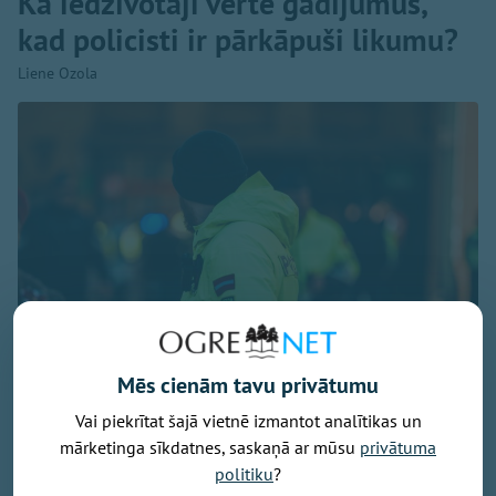
Kā iedzīvotāji vērtē gadījumus,
kad policisti ir pārkāpuši likumu?
Liene Ozola
Mēs cienām tavu privātumu
Vai piekrītat šajā vietnē izmantot analītikas un
Foto: Valsts policija / Liene Ozola
mārketinga sīkdatnes, saskaņā ar mūsu
privātuma
Šogad Valsts policijā (VP) fiksēti pieci
politiku
?