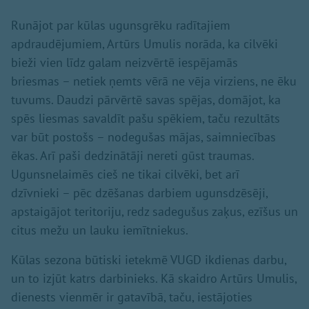
Runājot par kūlas ugunsgrēku radītajiem
apdraudējumiem, Artūrs Umulis norāda, ka cilvēki
bieži vien līdz galam neizvērtē iespējamās
briesmas – netiek ņemts vērā ne vēja virziens, ne ēku
tuvums. Daudzi pārvērtē savas spējas, domājot, ka
spēs liesmas savaldīt pašu spēkiem, taču rezultāts
var būt postošs – nodegušas mājas, saimniecības
ēkas. Arī paši dedzinātāji nereti gūst traumas.
Ugunsnelaimēs cieš ne tikai cilvēki, bet arī
dzīvnieki – pēc dzēšanas darbiem ugunsdzēsēji,
apstaigājot teritoriju, redz sadegušus zaķus, ezīšus un
citus mežu un lauku iemītniekus.
Kūlas sezona būtiski ietekmē VUGD ikdienas darbu,
un to izjūt katrs darbinieks. Kā skaidro Artūrs Umulis,
dienests vienmēr ir gatavībā, taču, iestājoties