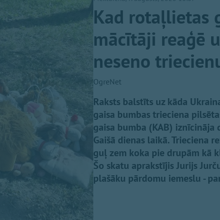
Kad rotaļlietas 
mācītāji reaģē 
neseno triecien
OgreNet
Raksts balstīts uz kāda Ukraina
gaisa bumbas trieciena pilsēt
gaisa bumba (KAB) iznīcināja 
Gaišā dienas laikā. Trieciena r
guļ zem koka pie drupām kā klu
Šo skatu aprakstījis Jurijs Jur
plašāku pārdomu iemeslu - par