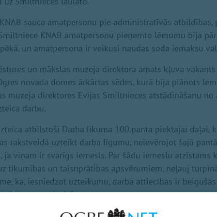
 uz Smiltnieces laulāto.
KNAB sauca amatpersonu pie administratīvās atbildības,
 Smiltniece KNAB amatpersonu pieņemto lēmumu bija pār
spēkā, un amatpersona ir veikusi naudas soda iemaksu val
Vēstures un mākslas muzeja direktora amats kļuva vakants
s Ogres novada domes ārkārtas sēdes, kurā bija plānots lem
s muzeja direktores Evijas Smiltnieces atstādināšanu no 
zteica darbu.
zteica atbilstoši Darba likuma 100.panta piektajai daļai, 
as rakstveidā uzteikt darba līgumu, neievērojot šajā pant
 ja viņam ir svarīgs iemesls. Par šādu iemeslu atzīstams ka
uz tikumības un taisnprātības apsvērumiem, neļauj turpinā
zīmē, ka, iesniedzot uzteikumu, darba attiecības ir beigušā
devēja nav nepieciešams.
ldības vadības konflikts ar muzeja darbiniekiem sākās fe