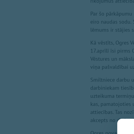
rīkojumus attiecībā
Par šo pārkāpumu 
eiro naudas sodu.
lēmums ir stājies 
Kā vēstīts, Ogres 
17.aprīlī īsi pirm
Vēstures un māksla
viņa pašvaldībai u
Smiltniece darbu u
darbiniekam tiesīb
uzteikuma termiņu,
kas, pamatojoties 
attiecības. Tas no
akcepts no darba 
Ogres novada pašva