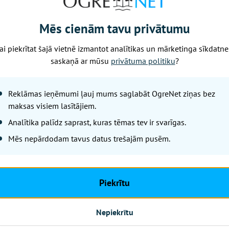
atklātā vēstulē iebilda pret domes priekšsēdētāja Egila H
igarham Pjotram Avenam piederošas porcelāna kolekcijas iz
Mēs cienām tavu privātumu
ai piekrītat šajā vietnē izmantot analītikas un mārketinga sīkdatne
saskaņā ar mūsu
privātuma politiku
?
Nākamais raksts
Reklāmas ieņēmumi ļauj mums saglabāt OgreNet ziņas bez
maksas visiem lasītājiem.
Piektdiena, 7. augusts, 2026 14:33
Analītika palīdz saprast, kuras tēmas tev ir svarīgas.
Ogres un Turkal
Mēs nepārdodam tavus datus trešajām pusēm.
Zemessardzes mi
iedzīvotājus aic
Piekrītu
OgreNet
Nepiekrītu
No 7. līdz 9. augustam Ogres m