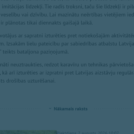
mitācijas līdzekļi. Tie radīs troksni, taču šie līdzekļi ir pi
veselību vai dzīvību. Lai mazinātu neērtības vietējiem ied
r plānotas tikai diennakts gaišajā laikā.
otājus ar sapratni izturēties pret notiekošajām aktivitātē
m. Izsakām lielu pateicību par sabiedrības atbalstu Latvij
" teikts bataljona paziņojumā.
cināti neuztraukties, redzot karavīru un tehnikas pārvietoš
kā arī izturēties ar izpratni pret Latvijas aizstāvju regu
sts drošības uzturēšanai.
Nākamais raksts
Piektdiena, 7. augusts, 2026 10:07