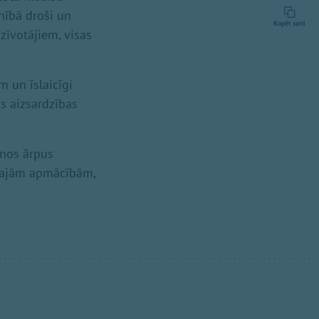
lnībā droši un
Kopēt saiti
zīvotājiem, visas
m un īslaicīgi
as aizsardzības
anos ārpus
lārajām apmācībām,