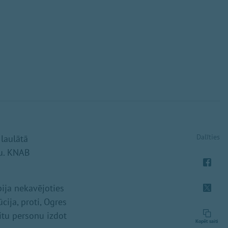
Dalīties
 laulātā
nu. KNAB
bija nekavējoties
ija, proti, Ogres
itu personu izdot
Kopēt saiti