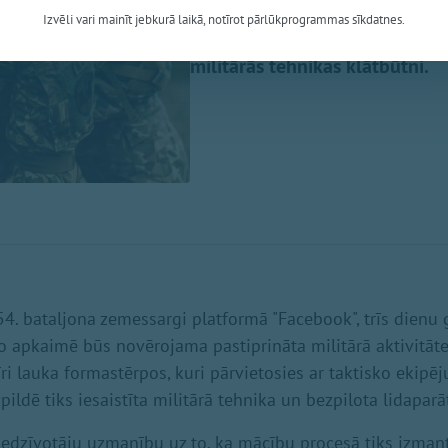
Zemessardzes 2. Vidzemes brig
Izvēli vari mainīt jebkurā laikā, notīrot pārlūkprogrammas sīkdatnes.
Iedzīvotāji tiek aicināti ar sap
militārās tehnikas klātbūtni.
4. bataljona zemessargi platformā "Facebook", trīs dien
to apkaimē būs novērojama pastiprināta militārā aktivitāt
ri lauka formastērpos, kuri pārvietosies ar taktisko ekipē
ldē tiks iesaistīta militārā tehnika un bezpilota lidaparāt
iedzīvotāju uzmanību uz to, ka mācību procesā tiks izma