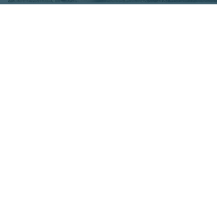
Attēls no Yuriy Yurchyk personīgā arhīva
Pie traģiskā notik
raksta: " Šajā bru
Viktora mazmeita...
ka "Kad ziņās notie
Jautājums bez atbi
„Kur ir Dievs?" - š
viņam nav.
Pastāv ierastās te
brīvo gribu. Bet, s
Autors asi norobež