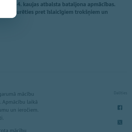
ādes 54. kaujas atbalsta bataljona apmācības.
ratni izturēties pret īslaicīgiem trokšņiem un
Dalīties
u garumā mācību
e. Apmācību laikā
jumu un ieročiem.
i.
ntota mācību