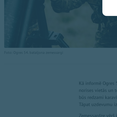
Foto: Ogres 54. bataljona zemessargi
Kā informē Ogres 5
norises vietās un 
būs redzami karavī
Tāpat uzdevumu izpi
Zemessardze vērš 