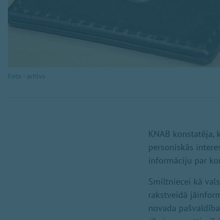
Foto - arhīvs
KNAB konstatēja, k
personiskās intere
informāciju par ko
Smiltniecei kā val
rakstveidā jāinfor
novada pašvaldības