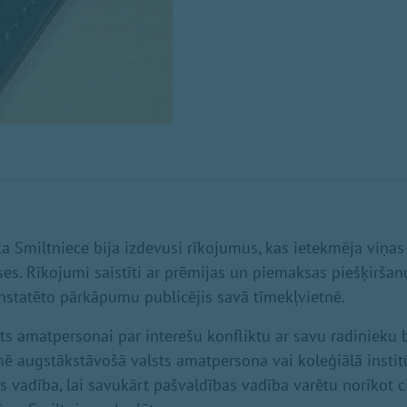
a Smiltniece bija izdevusi rīkojumus, kas ietekmēja viņas
ses. Rīkojumi saistīti ar prēmijas un piemaksas piešķirša
nstatēto pārkāpumu publicējis savā tīmekļvietnē.
sts amatpersonai par interešu konfliktu ar savu radinieku 
mē augstākstāvošā valsts amatpersona vai koleģiālā institūc
 vadība, lai savukārt pašvaldības vadība varētu norīkot c