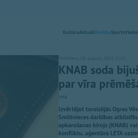
Kultūra
Aktuāli
Drošība
Sports
Viedok
Piektdiena, 18. augusts, 2023 11:52
KNAB soda bijuš
par vīra prēmē
Leta
Izvērtējot toreizējās Ogres Vē
Smiltnieces darbības atbilstī
apkarošanas birojs (KNAB) vals
konfliktu, aģentūra LETA uzzi