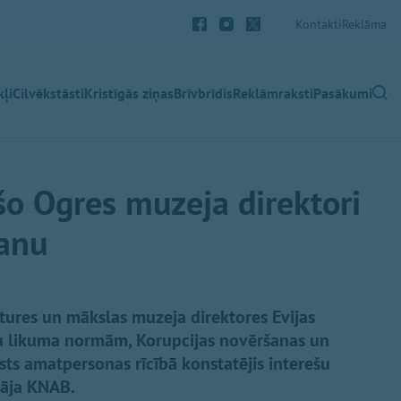
Kontakti
Reklāma
ļi
Cilvēkstāsti
Kristīgās ziņas
Brīvbrīdis
Reklāmraksti
Pasākumi
o Ogres muzeja direktori
šanu
stures un mākslas muzeja direktores Evijas
bu likuma normām, Korupcijas novēršanas un
ts amatpersonas rīcībā konstatējis interešu
nāja KNAB.