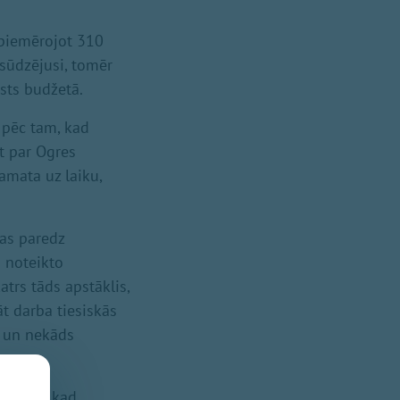
 piemērojot 310
sūdzējusi, tomēr
sts budžetā.
 pēc tam, kad
t par Ogres
amata uz laiku,
kas paredz
ā noteikto
trs tāds apstāklis,
t darba tiesiskās
s un nekāds
bruārī, kad