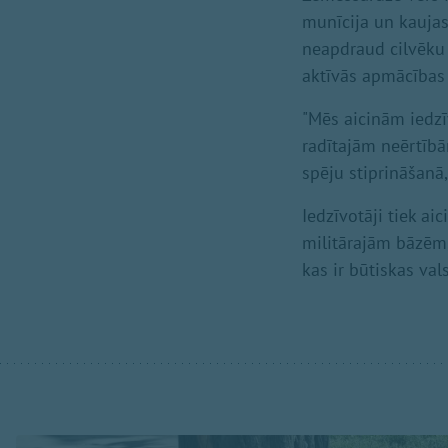
munīcija un kaujas i
neapdraud cilvēku 
aktīvās apmācības i
"Mēs aicinām iedzīv
radītajām neērtībā
spēju stiprināšanā,
Iedzīvotāji tiek ai
militārajām bāzēm, 
kas ir būtiskas val