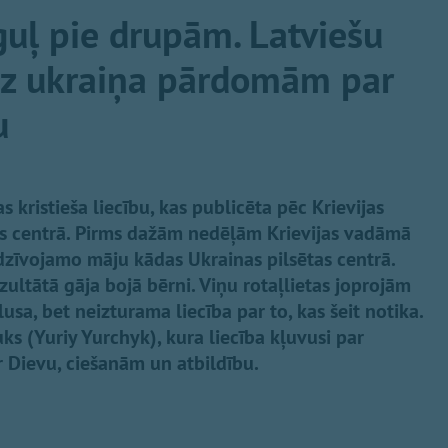
guļ pie drupām. Latviešu
uz ukraiņa pārdomām par
u
s kristieša liecību, kas publicēta pēc Krievijas
as centrā. Pirms dažām nedēļām Krievijas vadāmā
dzīvojamo māju kādas Ukrainas pilsētas centrā.
ezultātā gāja bojā bērni. Viņu rotaļlietas joprojām
sa, bet neizturama liecība par to, kas šeit notika.
čuks (Yuriy Yurchyk), kura liecība kļuvusi par
 Dievu, ciešanām un atbildību.