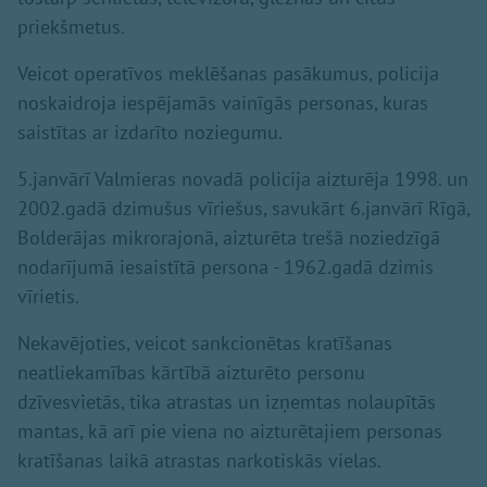
priekšmetus.
Veicot operatīvos meklēšanas pasākumus, policija
noskaidroja iespējamās vainīgās personas, kuras
saistītas ar izdarīto noziegumu.
5.janvārī Valmieras novadā policija aizturēja 1998. un
2002.gadā dzimušus vīriešus, savukārt 6.janvārī Rīgā,
Bolderājas mikrorajonā, aizturēta trešā noziedzīgā
nodarījumā iesaistītā persona - 1962.gadā dzimis
vīrietis.
Nekavējoties, veicot sankcionētas kratīšanas
neatliekamības kārtībā aizturēto personu
dzīvesvietās, tika atrastas un izņemtas nolaupītās
mantas, kā arī pie viena no aizturētajiem personas
kratīšanas laikā atrastas narkotiskās vielas.