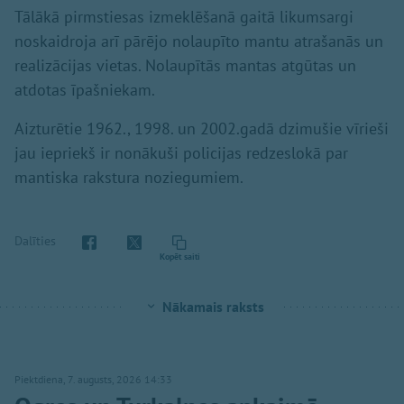
Tālākā pirmstiesas izmeklēšanā gaitā likumsargi
noskaidroja arī pārējo nolaupīto mantu atrašanās un
realizācijas vietas. Nolaupītās mantas atgūtas un
atdotas īpašniekam.
Aizturētie 1962., 1998. un 2002.gadā dzimušie vīrieši
jau iepriekš ir nonākuši policijas redzeslokā par
mantiska rakstura noziegumiem.
Dalīties
Kopēt saiti
Nākamais raksts
Piektdiena, 7. augusts, 2026 14:33