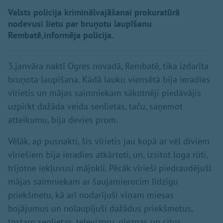
Valsts policija kriminālvajāšanai prokuratūrā
nodevusi lietu par bruņotu laupīšanu
Rembatē,informēja policija.
3.janvāra naktī Ogres novadā, Rembatē, tika izdarīta
bruņota laupīšana. Kādā lauku viensētā bija ieradies
vīrietis un mājas saimniekam sākotnēji piedāvājis
uzpirkt dažāda veida senlietas, taču, saņemot
atteikumu, bija devies prom.
Vēlāk, ap pusnakti, šis vīrietis jau kopā ar vēl diviem
vīriešiem bija ieradies atkārtoti, un, izsitot loga rūti,
trijotne iekļuvusi mājoklī. Pēcāk vīrieši piedraudējuši
mājas saimniekam ar šaujamierocim līdzīgu
priekšmetu, kā arī nodarījuši viņam miesas
bojājumus un nolaupījuši dažādus priekšmetus,
tostarp senlietas, televizoru, gleznas un citus