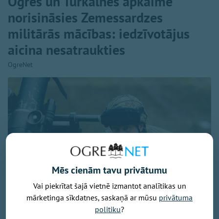
Ogres un Turkalnes apkaimē
norisināsies Zemessardzes
militārās mācības: iedzīvotājus
aicina nesatraukties
OgreNet
Mēs cienām tavu privātumu
Vai piekrītat šajā vietnē izmantot analītikas un
mārketinga sīkdatnes, saskaņā ar mūsu
privātuma
politiku
?