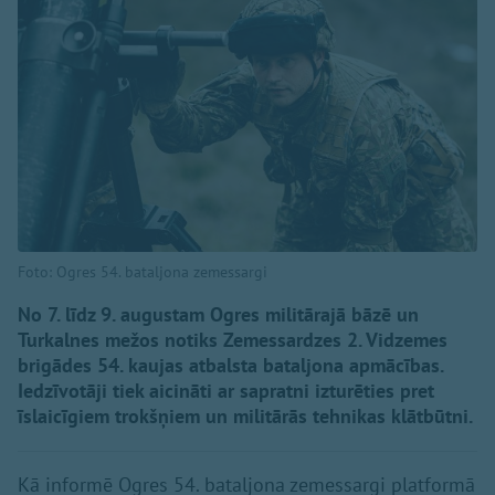
Foto: Ogres 54. bataljona zemessargi
No 7. līdz 9. augustam Ogres militārajā bāzē un
Turkalnes mežos notiks Zemessardzes 2. Vidzemes
brigādes 54. kaujas atbalsta bataljona apmācības.
Iedzīvotāji tiek aicināti ar sapratni izturēties pret
īslaicīgiem trokšņiem un militārās tehnikas klātbūtni.
Kā informē Ogres 54. bataljona zemessargi platformā