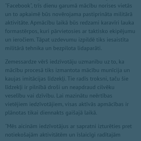
"Facebook", trīs dienu garumā mācību norises vietās
un to apkaimē būs novērojama pastiprināta militārā
aktivitāte. Apmācību laikā būs redzami karavīri lauka
formastērpos, kuri pārvietosies ar taktisko ekipējumu
un ieročiem. Tāpat uzdevumu izpildē tiks iesaistīta
militārā tehnika un bezpilota lidaparāti.
Zemessardze vērš iedzīvotāju uzmanību uz to, ka
mācību procesā tiks izmantota mācību munīcija un
kaujas imitācijas līdzekļi. Tie radīs troksni, taču šie
līdzekļi ir pilnībā droši un neapdraud cilvēku
veselību vai dzīvību. Lai mazinātu neērtības
vietējiem iedzīvotājiem, visas aktīvās apmācības ir
plānotas tikai diennakts gaišajā laikā.
"Mēs aicinām iedzīvotājus ar sapratni izturēties pret
notiekošajām aktivitātēm un īslaicīgi radītajām