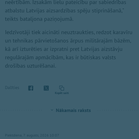
neērtībām. Izsakām lielu pateicību par sabiedrības
atbalstu Latvijas aizsardzības spēju stiprināšanā,"
teikts bataljona paziņojumā.
Iedzīvotāji tiek aicināti neuztraukties, redzot karavīru
un tehnikas pārvietošanos ārpus militārajām bāzēm,
kā arī izturēties ar izpratni pret Latvijas aizstāvju
regulārajām apmācībām, kas ir būtiskas valsts
drošības uzturēšanai.
Dalīties
Kopēt saiti
Nākamais raksts
Piektdiena, 7. augusts, 2026 10:07