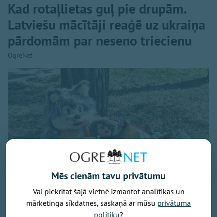
Kad rotaļlietas guļ pie drupām.
Latviešu mācītāji reaģē uz ukraiņa
pārdomām par neseno triecienu
OgreNet
Mēs cienām tavu privātumu
Vai piekrītat šajā vietnē izmantot analītikas un
mārketinga sīkdatnes, saskaņā ar mūsu
privātuma
politiku
?