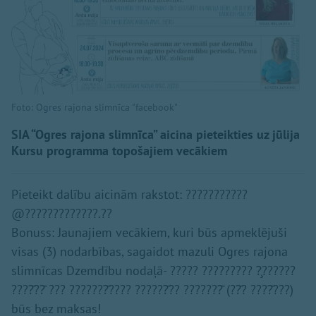
Foto: Ogres rajona slimnīca "facebook"
SIA “Ogres rajona slimnīca” aicina pieteikties uz jūlija
Kursu programma topošajiem vecākiem
Pieteikt dalību aicinām rakstot: ???????????
@?????????????.??
Bonuss: Jaunajiem vecākiem, kuri būs apmeklējuši
visas (3) nodarbības, sagaidot mazuli Ogres rajona
slimnīcas Dzemdību nodaļā- ????? ????????? ?̧??????
????̄??̄ ??? ???????̄???? ??????̄?? ???????̄ (??̄? ????̄???)
būs bez maksas!