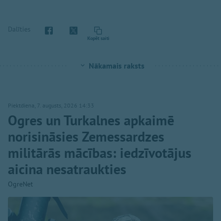
Dalīties
Kopēt saiti
Nākamais raksts
Piektdiena, 7. augusts, 2026 14:33
Ogres un Turkalnes apkaimē
norisināsies Zemessardzes
militārās mācības: iedzīvotājus
aicina nesatraukties
OgreNet