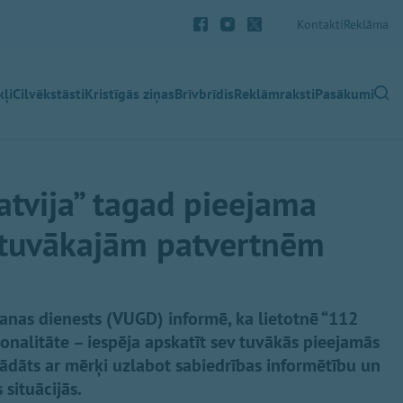
Kontakti
Reklāma
ļi
Cilvēkstāsti
Kristīgās ziņas
Brīvbrīdis
Reklāmraksti
Pasākumi
atvija” tagad pieejama
 tuvākajām patvertnēm
anas dienests (VUGD) informē, ka lietotnē “112
cionalitāte – iespēja apskatīt sev tuvākās pieejamās
trādāts ar mērķi uzlabot sabiedrības informētību un
 situācijās.