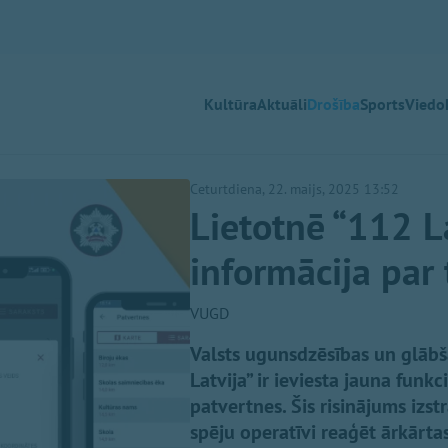
Kultūra
Aktuāli
Drošība
Sports
Viedok
Ceturtdiena, 22. maijs, 2025 13:52
Lietotnē “112 L
informācija par
VUGD
Valsts ugunsdzēsības un glābš
Latvija” ir ieviesta jauna funk
patvertnes. Šis risinājums izs
spēju operatīvi reaģēt ārkārtas