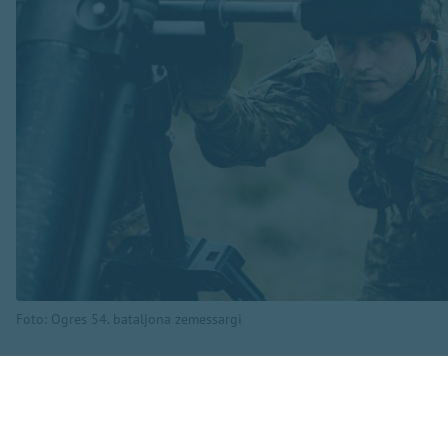
Foto: Ogres 54. bataljona zemessargi
Kā informē Ogres 5