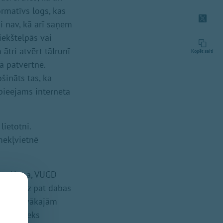
ormatīvs logs, kas
ai nav, kā arī saņem
iekštelpās vai
 ātri atvērt tālrunī
Kopēt saiti
ā patvertnē.
ošināts tas, ka
pieejams interneta
lietotni.
īmekļvietnē
u reģionā, VUGD
iem, līdz pat dabas
a par tuvākajām
priekšnieks