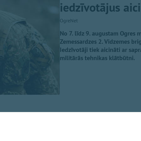
iedzīvotājus aic
OgreNet
No 7. līdz 9. augustam Ogres m
Zemessardzes 2. Vidzemes brig
Iedzīvotāji tiek aicināti ar sap
militārās tehnikas klātbūtni.
4. bataljona zemessargi platformā "Facebook", trīs dien