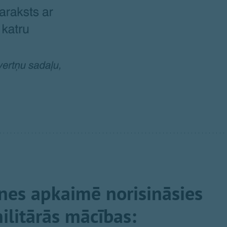
nes apkaimē norisināsies
litārās mācības: