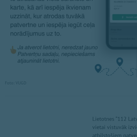
Foto: VUGD
Lietotnes “112 Latv
vietai vistuvāk izv
atbilstošiem patver