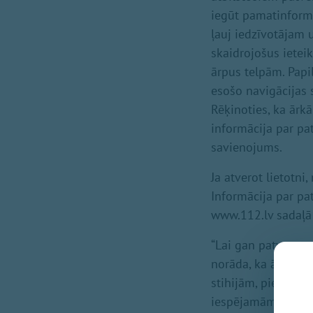
iegūt pamatinformā
ļauj iedzīvotājam u
skaidrojošus ieteik
ārpus telpām. Papil
esošo navigācijas s
Rēķinoties, ka ārkār
informācija par pa
savienojums.
Ja atverot lietotni
Informācija par pat
www.112.lv sadaļā 
“Lai gan patvertņu
norāda, ka ārkārta
stihijām, piemēram
iespējamām patvert