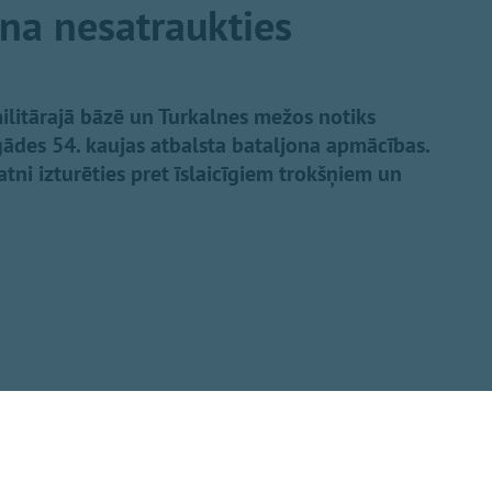
ina nesatraukties
ilitārajā bāzē un Turkalnes mežos notiks
ādes 54. kaujas atbalsta bataljona apmācības.
ratni izturēties pret īslaicīgiem trokšņiem un
Dalīties
u garumā mācību