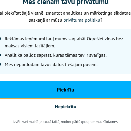
Mēs cienām tavu privātumu
Baltmanis.
ai piekrītat šajā vietnē izmantot analītikas un mārketinga sīkdatne
unkcionalitātei lietotne “112 Latvija” nodrošina šādas iesp
saskaņā ar mūsu
privātuma politiku
?
nājuma paziņojumus,
Reklāmas ieņēmumi ļauj mums saglabāt OgreNet ziņas bez
ības padomiem dažādu apdraudējumu gadījumos,
maksas visiem lasītājiem.
u uz vienoto ārkārtas palīdzības tālruņa numuru 112.
Analītika palīdz saprast, kuras tēmas tev ir svarīgas.
Mēs nepārdodam tavus datus trešajām pusēm.
s, kuri vēl nav lejupielādējuši lietotni “112 Latvija”, to izd
 atjaunināt lietotni, lai piekļūtu jaunākajai informācijai u
 kopumā ir apsekojušas 3 286 valsts un pašvaldību īpa
Piekrītu
azemes stāvus. Atbilstoši vadlīnijām (rekomendācijām) p
rijas patvertnes ierīkošanai ir atzīti 395 objekti, savukārt
Nepiekrītu
atbilstošiem. Kopumā ietilpība ir 532 863 cilvēkiem. Pagāj
 patvertņu zīmes, kas tika izvietotas uz ēkām, kurās aps
Izvēli vari mainīt jebkurā laikā, notīrot pārlūkprogrammas sīkdatnes.
stošiem vai daļēji atbilstošiem izstrādātajām patvertņu vadl