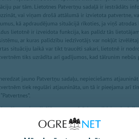
ciju par tām. Lietotnes Patvertņu sadaļā ir iestrādāts inf
zzināt, vai viņam drošā attālumā ir izvietota patvertne, v
umus, kā apdraudējuma situācijā rīkoties, ja viņš atrodas 
dus lietotnē ir izveidota funkcija, kas palīdz tās lietotājam
istēmu, ar kuras palīdzību iedzīvotājs var nokļūt izvēlētaj
tas situāciju laikā var tikt traucēti sakari, lietotnē ir nodr
tvertnēm tiks uzrādīta arī gadījumos, kad tālrunim nebūs 
, neredzat jauno Patvertņu sadaļu, nepieciešams atjaunināt 
vertnēm tiek regulāri atjaunināta, un tā ir pieejama arī t
“Patvertnes”.
 jautājums aktualizējās, ņemot vērā ģeopolitisko situācij
s situācijas var būt dažādas – sākot no bruņotiem konflikt
, plūdiem, vētrām vai krusai. Tāpēc savlaicīga informētīb
nēm ir būtiska katra iedzīvotāja drošībai,” uzsver VUGD 