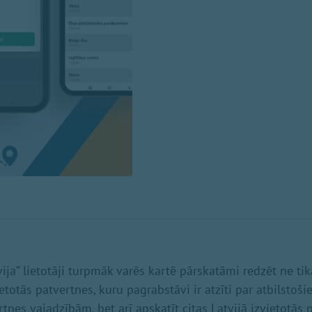
ija” lietotāji turpmāk varēs kartē pārskatāmi redzēt ne tik
ietotās patvertnes, kuru pagrabstāvi ir atzīti par atbilstoši
tnes vajadzībām, bet arī apskatīt citas Latvijā izvietotās p