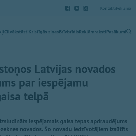
Kontakti
Reklāma
ļi
Cilvēkstāsti
Kristīgās ziņas
Brīvbrīdis
Reklāmraksti
Pasākumi
stoņos Latvijas novados
jums par iespējamu
aisa telpā
 izsludināts iespējamais gaisa tepas apdraudējums
ēzeknes novados. Šo novadu iedzīvotājiem izsūtīts