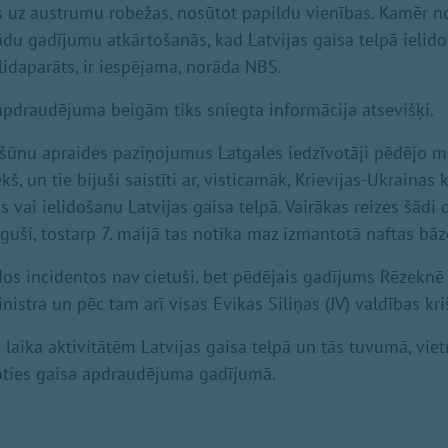
s uz austrumu robežas, nosūtot papildu vienības. Kamēr no
ādu gadījumu atkārtošanās, kad Latvijas gaisa telpā ielido
lidaparāts, ir iespējama, norāda NBS.
r apdraudējuma beigām tiks sniegta informācija atsevišķi.
s šūnu apraides paziņojumus Latgales iedzīvotāji pēdējo m
š, un tie bijuši saistīti ar, visticamāk, Krievijas-Ukrainas k
vai ielidošanu Latvijas gaisa telpā. Vairākas reizes šādi d
prāguši, tostarp 7. maijā tas notika maz izmantotā naftas bā
ādos incidentos nav cietuši, bet pēdējais gadījums Rēzekn
nistra un pēc tam arī visas Evikas Siliņas (JV) valdības kri
 laika aktivitātēm Latvijas gaisa telpā un tās tuvumā, vie
koties gaisa apdraudējuma gadījumā.