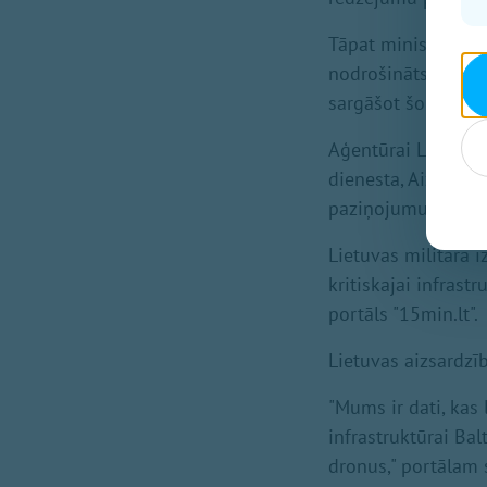
Tāpat ministrs norā
nodrošināts ne tik
sargāšot šo kritisk
Aģentūrai LETA pat
dienesta, Aizsardz
paziņojumu.
Lietuvas militārā i
kritiskajai infrast
portāls "15min.lt".
Lietuvas aizsardzī
"Mums ir dati, kas 
infrastruktūrai Ba
dronus," portālam 