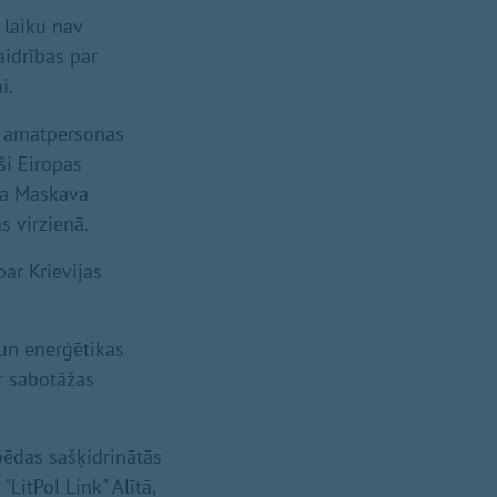
 laiku nav
aidrības par
i.
ā, amatpersonas
ši Eiropas
 ka Maskava
s virzienā.
par Krievijas
 un enerģētikas
ar sabotāžas
pēdas sašķidrinātās
LitPol Link" Alītā,