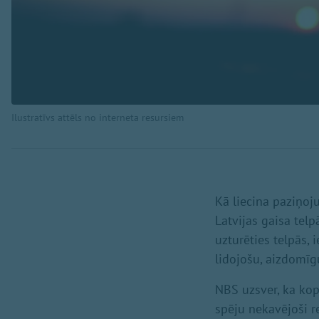
Ilustratīvs attēls no interneta resursiem
Kā liecina paziņoju
Latvijas gaisa tel
uzturēties telpās, 
lidojošu, aizdomīg
NBS uzsver, ka kop
spēju nekavējoši r