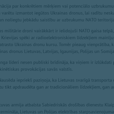
rmācija par konkrētiem mērķiem vai potenciālo uzbrukumu
a varētu izmantot iegūtos Ukrainas dronus, lai radītu nesk
 noliegtu jebkādu saistību ar uzbrukumu NATO teritorija
s militārie droni vairākkārt ir ielidojuši NATO gaisa telp
a Krievijas spēki ar radioelektroniskiem līdzekļiem mainīju
 atrasto Ukrainas dronu kursu. Tomēr pieaug vienprātība,
nas dronus Lietuvas, Latvijas, Igaunijas, Polijas un Somija
a līderi nesen publiski brīdināja, ka viņiem ir izlūkdati 
kinētiskas provokācijas savās valstīs.
Nausēda iepriekš paziņoja, ka Lietuvas svarīgā transporta
ētu tikt apdraudēta gan ar tradicionāliem līdzekļiem, gan 
etuvas armija atbalsta Sabiedriskās drošības dienestu Klai
rmināļa, Lietuvas un Polijas elektrības starpsavienojuma "