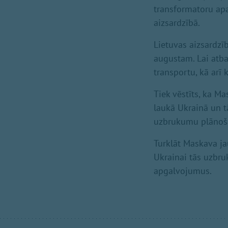
transformatoru apa
aizsardzībā.
Lietuvas aizsardzīb
augustam. Lai atbal
transportu, kā arī 
Tiek vēstīts, ka Ma
laukā Ukrainā un t
uzbrukumu plānoš
Turklāt Maskava jau
Ukrainai tās uzbru
apgalvojumus.