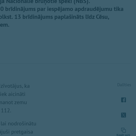
ja Nacionālie bruņotie spēki (NBS).
.30 brīdinājums par iespējamo apdraudējumu tika
lkst. 13 brīdinājums paplašināts līdz Cēsu,
iem.
Dalīties
zīvotājus, ka
ek aicināti
pamanot zemu
 112.
 lai nodrošinātu
juši pretgaisa
Kopēt saiti