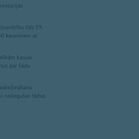
rostacijas
izsardzību līdz 19.
30 karavīriem ar
rūtībām kaujas
umus par šādu
 nodrošināšanu
ki noliegušas tādus