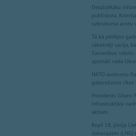
Detalizētāka info
publiskota. Krievij
uzbrukuma avotu un
Tā kā pēdējos gado
sākotnēji sacīja, k
Savienības valstīs
apzināti vada Ukrai
NATO austrumu flang
gatavošanos rīkot 
Prezidents Gitans 
infrastruktūra var
aktiem.
Kopš 18. jūnija Li
dabasgāzes (LNG) te