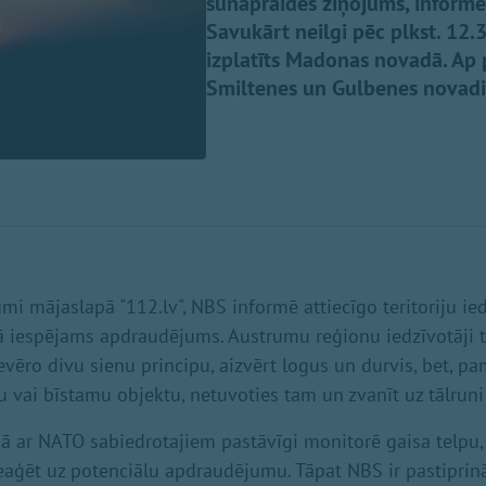
šūnapraides ziņojums, informē
Savukārt neilgi pēc plkst. 12
izplatīts Madonas novadā. Ap p
Smiltenes un Gulbenes novad
mi mājaslapā "112.lv", NBS informē attiecīgo teritoriju ied
pā iespējams apdraudējums. Austrumu reģionu iedzīvotāji ti
ievēro divu sienu principu, aizvērt logus un durvis, bet, 
u vai bīstamu objektu, netuvoties tam un zvanīt uz tālruni
ā ar NATO sabiedrotajiem pastāvīgi monitorē gaisa telpu,
eaģēt uz potenciālu apdraudējumu. Tāpat NBS ir pastiprinā