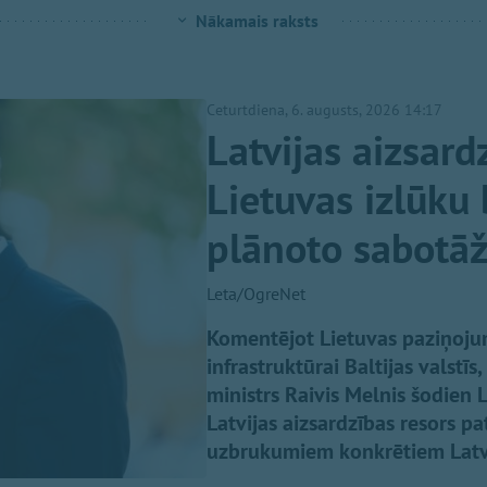
Nākamais raksts
Ceturtdiena, 6. augusts, 2026 14:17
Latvijas aizsar
Lietuvas izlūku 
plānoto sabotāž
Leta/OgreNet
Komentējot Lietuvas paziņojum
infrastruktūrai Baltijas valstī
ministrs Raivis Melnis šodien 
Latvijas aizsardzības resors p
uzbrukumiem konkrētiem Latvij