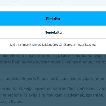
dīja, ka atbalsts lidostai un citiem kritiskās infrastruktūr
ai caur dažādiem plāniem, bet arī mācībām un, ja nepieci
Piekrītu
o infrastruktūru pastiprinātā režīmā.
Nepiekrītu
laban nav izdevies iegūt Satversmes aizsardzības biroja, 
ības ministrijas un Nacionālo bruņoto spēku komentāru pa
Izvēli vari mainīt jebkurā laikā, notīrot pārlūkprogrammas sīkdatnes.
zlūkdienesta rīcībā ir informācija, kas liecina, ka Krievij
ruktūrai Baltijas valstīs, izmantojot Ukrainas dronus, ceturt
bas ministrs Roberts Kauns portālam apstiprināja šo infor
liecina, ka Krievija apsver netradicionālus kinētiskos uzbr
ltijas reģionā. Krievija šim nolūkam, visticamāk, izmantotu
sacīja Kauns.