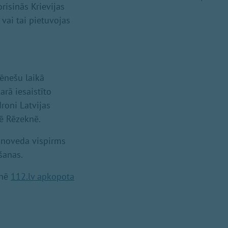
risinās Krievijas
 vai tai pietuvojas
ēnešu laikā
arā iesaistīto
roni Latvijas
zē Rēzeknē.
ē noveda vispirms
šanas.
tnē
112.lv apkopota