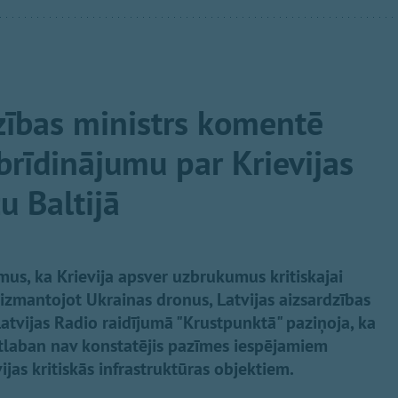
dzības ministrs komentē
brīdinājumu par Krievijas
u Baltijā
us, ka Krievija apsver uzbrukumus kritiskajai
s, izmantojot Ukrainas dronus, Latvijas aizsardzības
Latvijas Radio raidījumā "Krustpunktā" paziņoja, ka
atlaban nav konstatējis pazīmes iespējamiem
as kritiskās infrastruktūras objektiem.