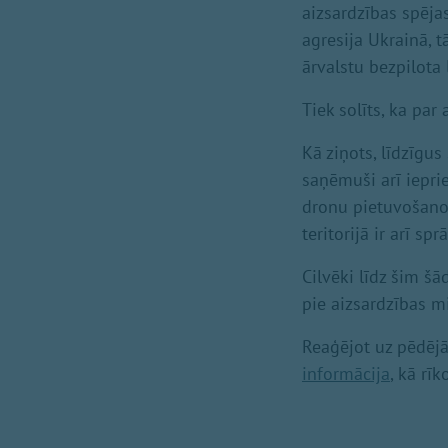
aizsardzības spēja
agresija Ukrainā, t
ārvalstu bezpilota 
Tiek solīts, ka pa
Kā ziņots, līdzīgu
saņēmuši arī iepriek
dronu pietuvošanos 
teritorijā ir arī s
Cilvēki līdz šim š
pie aizsardzības mi
Reaģējot uz pēdējā
informācija
, kā rī