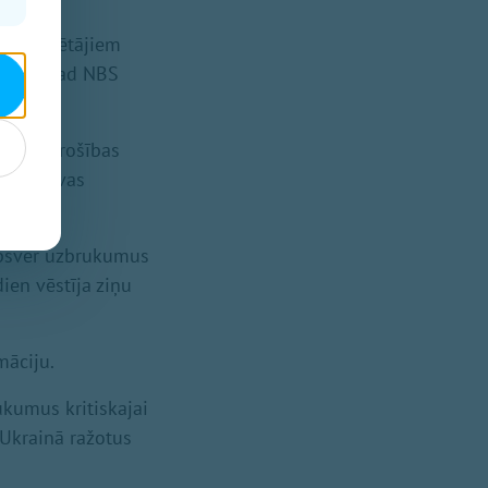
as uzturētājiem
ešams, tad NBS
Valsts drošības
r Lietuvas
a apsver uzbrukumus
dien vēstīja ziņu
māciju.
ukumus kritiskajai
 Ukrainā ražotus