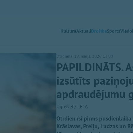
Kultūra
Aktuāli
Drošība
Sports
Viedok
Otrdiena, 19. maijs, 2026 13:00
PAPILDINĀTS. A
izsūtīts paziņo
apdraudējumu g
OgreNet / LETA
Otrdien īsi pirms pusdienlaika
Krāslavas, Preiļu, Ludzas un R