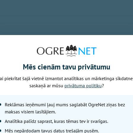
a kritiskā infrastruktūra tiek uzraudzīta un ir pasākumu k
ktūras atbildīgajiem, lai nepieciešamības gadījumā reaģētu
u (par apdraudējumu), ka kādam konkrētam objektam, Rīga
Mēs cienām tavu privātumu
av, lai es šodien dotu rīkojumu bruņotajiem spēkiem iesa
stiem runājam par visa veida apdraudējumu un, balstoties
ai piekrītat šajā vietnē izmantot analītikas un mārketinga sīkdatne
aģējam. Pašreiz lielākais izaicinājums ir valsts robeža," u
saskaņā ar mūsu
privātuma politiku
?
 jau vairākkārt paudis, ka Krievijas agresija un provokācij
tvija tam gatavojoties, atgādināja Melnis.
Reklāmas ieņēmumi ļauj mums saglabāt OgreNet ziņas bez
maksas visiem lasītājiem.
tuvas dienestu paziņojumu, domāju, ka mūsu dienesti arī i
Analītika palīdz saprast, kuras tēmas tev ir svarīgas.
nāks klajā aizsardzības, iekšlietu ministriem un Valsts pre
Mēs nepārdodam tavus datus trešajām pusēm.
tuāciju," piebilda Melnis.