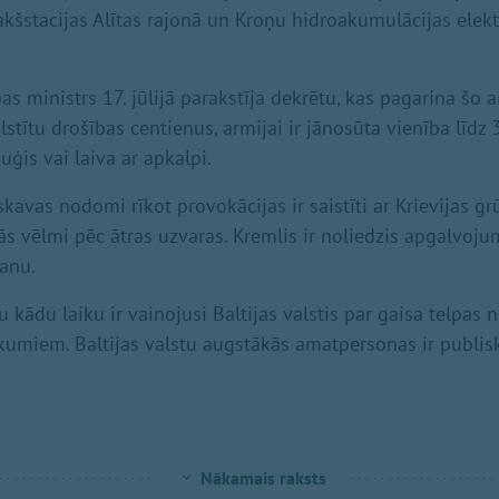
kšstacijas Alītas rajonā un Kroņu hidroakumulācijas elekt
as ministrs 17. jūlijā parakstīja dekrētu, kas pagarina šo a
stītu drošības centienus, armijai ir jānosūta vienība līdz 
kuģis vai laiva ar apkalpi.
skavas nodomi rīkot provokācijas ir saistīti ar Krievijas g
ās vēlmi pēc ātras uzvaras. Kremlis ir noliedzis apgalvoj
anu.
 kādu laiku ir vainojusi Baltijas valstis par gaisa telpas
kumiem. Baltijas valstu augstākās amatpersonas ir publis
Nākamais raksts