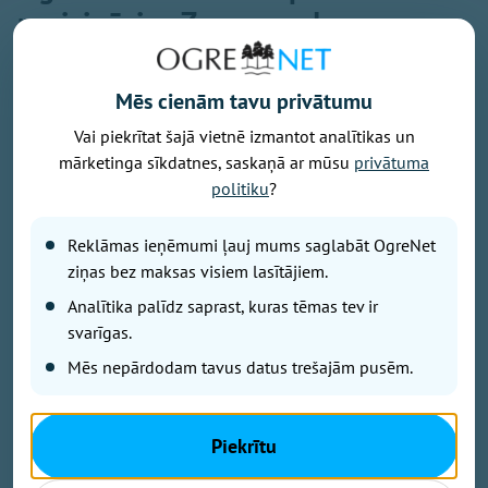
norisināsies Zemessardzes
militārās mācības: iedzīvotājus
aicina nesatraukties
Mēs cienām tavu privātumu
OgreNet
Vai piekrītat šajā vietnē izmantot analītikas un
mārketinga sīkdatnes, saskaņā ar mūsu
privātuma
politiku
?
Reklāmas ieņēmumi ļauj mums saglabāt OgreNet
ziņas bez maksas visiem lasītājiem.
Analītika palīdz saprast, kuras tēmas tev ir
svarīgas.
Mēs nepārdodam tavus datus trešajām pusēm.
Piekrītu
Foto: Ogres 54. bataljona zemessargi