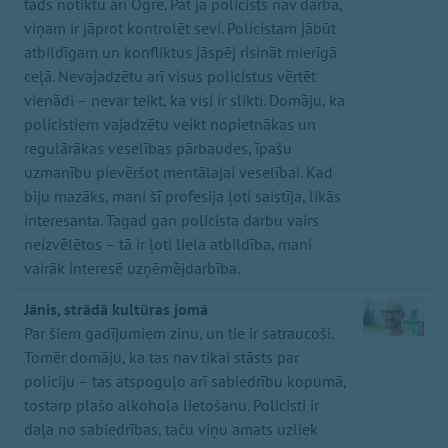
tāds notiktu arī Ogrē. Pat ja policists nav darbā,
viņam ir jāprot kontrolēt sevi. Policistam jābūt
atbildīgam un konfliktus jāspēj risināt mierīgā
ceļā. Nevajadzētu arī visus policistus vērtēt
vienādi – nevar teikt, ka visi ir slikti. Domāju, ka
policistiem vajadzētu veikt nopietnākas un
regulārākas veselības pārbaudes, īpašu
uzmanību pievēršot mentālajai veselībai. Kad
biju mazāks, mani šī profesija ļoti saistīja, likās
interesanta. Tagad gan policista darbu vairs
neizvēlētos – tā ir ļoti liela atbildība, mani
vairāk interesē uzņēmējdarbība.
Jānis, strādā kultūras jomā
Par šiem gadījumiem zinu, un tie ir satraucoši.
Tomēr domāju, ka tas nav tikai stāsts par
policiju – tas atspoguļo arī sabiedrību kopumā,
tostarp plašo alkohola lietošanu. Policisti ir
daļa no sabiedrības, taču viņu amats uzliek