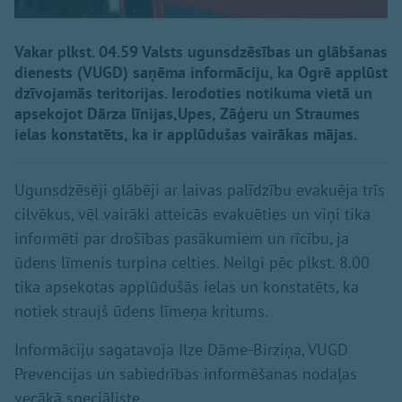
Vakar plkst. 04.59 Valsts ugunsdzēsības un glābšanas
dienests (VUGD) saņēma informāciju, ka Ogrē applūst
dzīvojamās teritorijas. Ierodoties notikuma vietā un
apsekojot Dārza līnijas,Upes, Zāģeru un Straumes
ielas konstatēts, ka ir applūdušas vairākas mājas.
Ugunsdzēsēji glābēji ar laivas palīdzību evakuēja trīs
cilvēkus, vēl vairāki atteicās evakuēties un viņi tika
informēti par drošības pasākumiem un rīcību, ja
ūdens līmenis turpina celties. Neilgi pēc plkst. 8.00
tika apsekotas applūdušās ielas un konstatēts, ka
notiek straujš ūdens līmeņa kritums.
Informāciju sagatavoja Ilze Dāme-Birziņa, VUGD
Prevencijas un sabiedrības informēšanas nodaļas
vecākā speciāliste