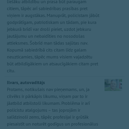
lielāku atbildību un prasa būt paraugam
citiem, tāpēc arī sabiedrības prasības pret
viņiem ir augstākas. Manuprāt, policistam jābūt
godprātīgam, patriotiskam un tādam, pie kura
jebkurā brīdī var droši pieiet, uzdot jebkuru
jautājumu un nebaidīties no nosodošas
attieksmes. Šobrīd man tādas sajūtas nav.
Kopumā sabiedrībā cits citam līdz galam
neuzticamies, tāpēc mums visiem vajadzētu
būt atbildīgākiem un atsaucīgākiem citam pret
citu.
Ilvars, autovadītājs
Protams, notikušais nav pieņemams, un, ja
cilvēks ir pārkāpis likumu, viņam par to ir
jāatbild atbilstoši likumam. Problēma ir arī
policistu atalgojums – tas joprojām ir
salīdzinoši zems, tāpēc profesijai ir grūtāk
piesaistīt un noturēt godīgus un profesionālus