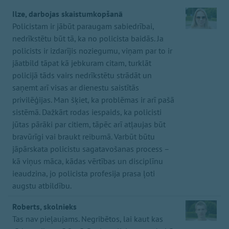
Ilze, darbojas skaistumkopšanā
Policistam ir jābūt paraugam sabiedrībai,
nedrīkstētu būt tā, ka no policista baidās. Ja
policists ir izdarījis noziegumu, viņam par to ir
jāatbild tāpat kā jebkuram citam, turklāt
policijā tāds vairs nedrīkstētu strādāt un
saņemt arī visas ar dienestu saistītās
privilēģijas. Man šķiet, ka problēmas ir arī pašā
sistēmā. Dažkārt rodas iespaids, ka policisti
jūtas pārāki par citiem, tāpēc arī atļaujas būt
bravūrīgi vai braukt reibumā. Varbūt būtu
jāpārskata policistu sagatavošanas process –
kā viņus māca, kādas vērtības un disciplīnu
ieaudzina, jo policista profesija prasa ļoti
augstu atbildību.
Roberts, skolnieks
Tas nav pieļaujams. Negribētos, lai kaut kas