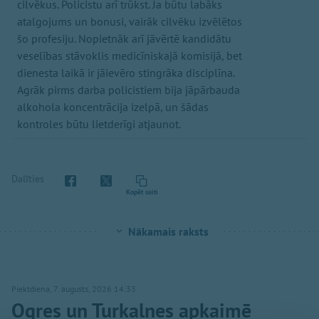
cilvēkus. Policistu arī trūkst. Ja būtu labāks
atalgojums un bonusi, vairāk cilvēku izvēlētos
šo profesiju. Nopietnāk arī jāvērtē kandidātu
veselības stāvoklis medicīniskajā komisijā, bet
dienesta laikā ir jāievēro stingrāka disciplīna.
Agrāk pirms darba policistiem bija jāpārbauda
alkohola koncentrācija izelpā, un šādas
kontroles būtu lietderīgi atjaunot.
Dalīties
Kopēt saiti
Nākamais raksts
Piektdiena, 7. augusts, 2026 14:33
Ogres un Turkalnes apkaimē