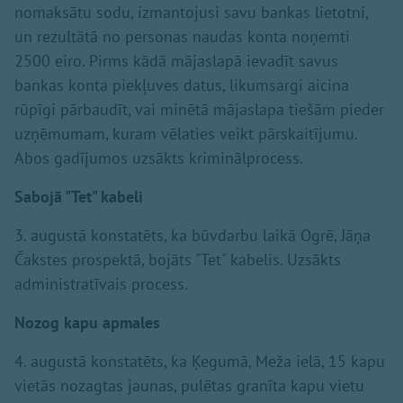
nomaksātu sodu, izmantojusi savu bankas lietotni,
un rezultātā no personas naudas konta noņemti
2500 eiro. Pirms kādā mājaslapā ievadīt savus
bankas konta piekļuves datus, likumsargi aicina
rūpīgi pārbaudīt, vai minētā mājaslapa tiešām pieder
uzņēmumam, kuram vēlaties veikt pārskaitījumu.
Abos gadījumos uzsākts kriminālprocess.
Sabojā "Tet" kabeli
3. augustā konstatēts, ka būvdarbu laikā Ogrē, Jāņa
Čakstes prospektā, bojāts "Tet" kabelis. Uzsākts
administratīvais process.
Nozog kapu apmales
4. augustā konstatēts, ka Ķegumā, Meža ielā, 15 kapu
vietās nozagtas jaunas, pulētas granīta kapu vietu