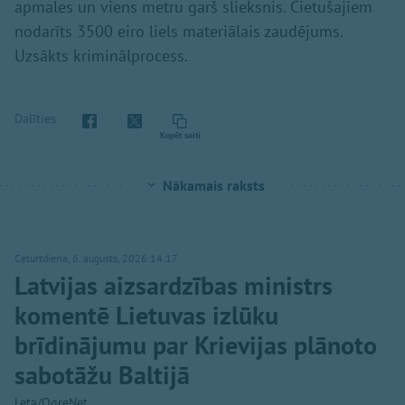
apmales un viens metru garš slieksnis. Cietušajiem
nodarīts 3500 eiro liels materiālais zaudējums.
Uzsākts kriminālprocess.
Dalīties
Kopēt saiti
Nākamais raksts
Ceturtdiena, 6. augusts, 2026 14:17
Latvijas aizsardzības ministrs
komentē Lietuvas izlūku
brīdinājumu par Krievijas plānoto
sabotāžu Baltijā
Leta/OgreNet