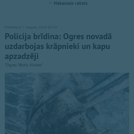
Nākamais raksts
Piektdiena, 7. augusts, 2026 08:39
Policija brīdina: Ogres novadā
uzdarbojas krāpnieki un kapu
apzadzēji
"Ogres Vēstis Visiem"