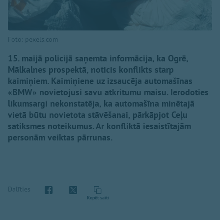
Foto: pexels.com
15. maijā policijā saņemta informācija, ka Ogrē,
Mālkalnes prospektā, noticis konflikts starp
kaimiņiem. Kaimiņiene uz izsaucēja automašīnas
«BMW» novietojusi savu atkritumu maisu. Ierodoties
likumsargi nekonstatēja, ka automašīna minētajā
vietā būtu novietota stāvēšanai, pārkāpjot Ceļu
satiksmes noteikumus. Ar konfliktā iesaistītajām
personām veiktas pārrunas.
Dalīties
Kopēt saiti