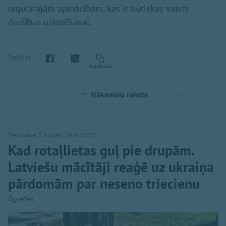
regulārajām apmācībām, kas ir būtiskas valsts
drošības uzturēšanai.
Dalīties
Kopēt saiti
Nākamais raksts
Piektdiena, 7. augusts, 2026 10:07
Kad rotaļlietas guļ pie drupām.
Latviešu mācītāji reaģē uz ukraiņa
pārdomām par neseno triecienu
OgreNet