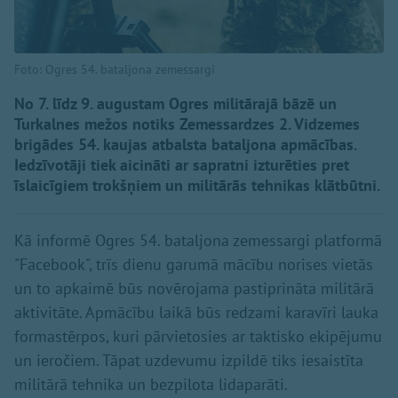
Foto: Ogres 54. bataljona zemessargi
No 7. līdz 9. augustam Ogres militārajā bāzē un
Turkalnes mežos notiks Zemessardzes 2. Vidzemes
brigādes 54. kaujas atbalsta bataljona apmācības.
Iedzīvotāji tiek aicināti ar sapratni izturēties pret
īslaicīgiem trokšņiem un militārās tehnikas klātbūtni.
Kā informē Ogres 54. bataljona zemessargi platformā
"Facebook", trīs dienu garumā mācību norises vietās
un to apkaimē būs novērojama pastiprināta militārā
aktivitāte. Apmācību laikā būs redzami karavīri lauka
formastērpos, kuri pārvietosies ar taktisko ekipējumu
un ieročiem. Tāpat uzdevumu izpildē tiks iesaistīta
militārā tehnika un bezpilota lidaparāti.