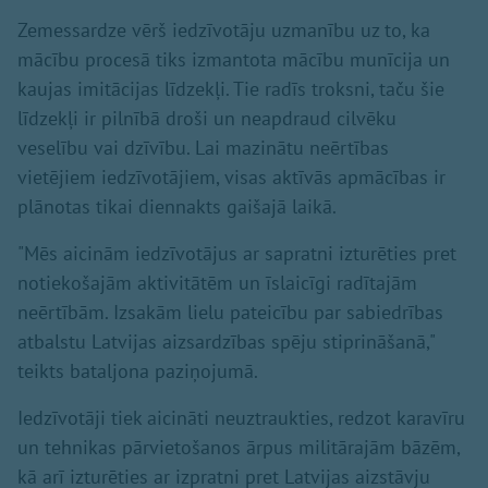
Zemessardze vērš iedzīvotāju uzmanību uz to, ka
mācību procesā tiks izmantota mācību munīcija un
kaujas imitācijas līdzekļi. Tie radīs troksni, taču šie
līdzekļi ir pilnībā droši un neapdraud cilvēku
veselību vai dzīvību. Lai mazinātu neērtības
vietējiem iedzīvotājiem, visas aktīvās apmācības ir
plānotas tikai diennakts gaišajā laikā.
"Mēs aicinām iedzīvotājus ar sapratni izturēties pret
notiekošajām aktivitātēm un īslaicīgi radītajām
neērtībām. Izsakām lielu pateicību par sabiedrības
atbalstu Latvijas aizsardzības spēju stiprināšanā,"
teikts bataljona paziņojumā.
Iedzīvotāji tiek aicināti neuztraukties, redzot karavīru
un tehnikas pārvietošanos ārpus militārajām bāzēm,
kā arī izturēties ar izpratni pret Latvijas aizstāvju