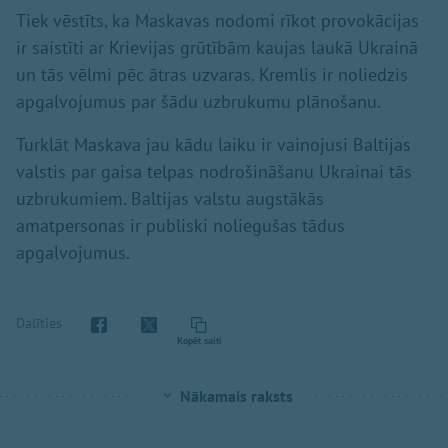
Tiek vēstīts, ka Maskavas nodomi rīkot provokācijas
ir saistīti ar Krievijas grūtībām kaujas laukā Ukrainā
un tās vēlmi pēc ātras uzvaras. Kremlis ir noliedzis
apgalvojumus par šādu uzbrukumu plānošanu.
Turklāt Maskava jau kādu laiku ir vainojusi Baltijas
valstis par gaisa telpas nodrošināšanu Ukrainai tās
uzbrukumiem. Baltijas valstu augstākās
amatpersonas ir publiski noliegušas tādus
apgalvojumus.
Dalīties
Kopēt saiti
Nākamais raksts