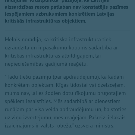
aizsardzības resors patlaban nav konstatējis pazīmes
iespējamiem uzbrukumiem konkrētiem Latvijas
kritiskās infrastruktūras objektiem.
Melnis norādīja, ka kritiskā infrastruktūra tiek
uzraudzīta un ir pasākumu kopums sadarbībā ar
kritiskās infrastruktūras atbildīgajiem, lai
nepieciešamības gadījumā reaģētu.
"Tādu tiešu pazīmju (par apdraudējumu), ka kādam
konkrētam objektam, Rīgas lidostai vai dzelzceļam,
mums nav, lai es šodien dotu rīkojumu bruņotajiem
spēkiem iesaistīties. Mēs sadarbībā ar dienestiem
runājam par visa veida apdraudējumu un, balstoties
uz viņu izvērtējumu, mēs reaģējam. Pašreiz lielākais
izaicinājums ir valsts robeža," uzsvēra ministrs.