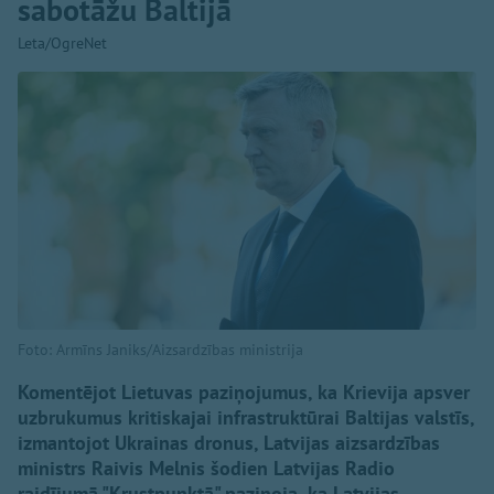
sabotāžu Baltijā
Leta/OgreNet
Foto: Armīns Janiks/Aizsardzības ministrija
Komentējot Lietuvas paziņojumus, ka Krievija apsver
uzbrukumus kritiskajai infrastruktūrai Baltijas valstīs,
izmantojot Ukrainas dronus, Latvijas aizsardzības
ministrs Raivis Melnis šodien Latvijas Radio
raidījumā "Krustpunktā" paziņoja, ka Latvijas