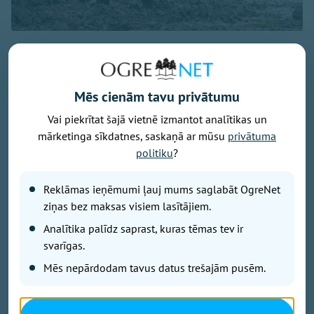
Ogres novada Taurupes pagasts svītrots no to
teritoriju saraksta, kurās nomedītās mežacūkas
obligāti jāizmeklē uz Āfrikas cūku mēri (ĀCM). To
Mēs cienām tavu privātumu
paredz grozījumi Pārtikas un veterinārā dienesta
(PVD) valsts galvenā pārtikas un veterinārā
Vai piekrītat šajā vietnē izmantot analītikas un
inspektora rīkojumā, kas publicēts oficiālajā
mārketinga sīkdatnes, saskaņā ar mūsu
privātuma
izdevumā "Latvijas Vēstnesis".
politiku
?
Ko tas nozīmē Ogres novada medniekiem
Reklāmas ieņēmumi ļauj mums saglabāt OgreNet
ziņas bez maksas visiem lasītājiem.
Turpmāk Taurupes pagastā nomedītajām mežacūkām
Analītika palīdz saprast, kuras tēmas tev ir
laboratoriskā izmeklēšana uz ĀCM vairs nav obligāta
svarīgas.
prasība. Pagasta iekļaušana šajā sarakstā līdz šim
Mēs nepārdodam tavus datus trešajām pusēm.
nozīmēja, ka katrs nomedītais dzīvnieks bija jānodod
laboratoriskai pārbaudei, tāpēc izmaiņas mazina