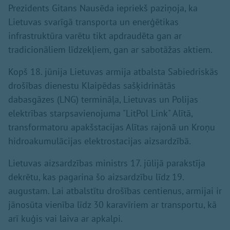
Prezidents Gitans Nausēda iepriekš paziņoja, ka
Lietuvas svarīgā transporta un enerģētikas
infrastruktūra varētu tikt apdraudēta gan ar
tradicionāliem līdzekļiem, gan ar sabotāžas aktiem.
Kopš 18. jūnija Lietuvas armija atbalsta Sabiedriskās
drošības dienestu Klaipēdas sašķidrinātās
dabasgāzes (LNG) termināļa, Lietuvas un Polijas
elektrības starpsavienojuma "LitPol Link" Alītā,
transformatoru apakšstacijas Alītas rajonā un Kroņu
hidroakumulācijas elektrostacijas aizsardzībā.
Lietuvas aizsardzības ministrs 17. jūlijā parakstīja
dekrētu, kas pagarina šo aizsardzību līdz 19.
augustam. Lai atbalstītu drošības centienus, armijai ir
jānosūta vienība līdz 30 karavīriem ar transportu, kā
arī kuģis vai laiva ar apkalpi.