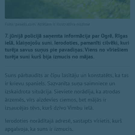
Foto: pexels.com. Attēlam ir ilustratīva nozīme
7. jūnijā policijā saņemta informācija par Ogrē, Rīgas
ielā, klaiņojošu suni. Ierodoties, pamanīti cilvēki, kuri
turēja savus suņus pie pavadiņas. Viens no vīriešiem
turēja suni kurš bija izmucis no mājas.
Suns pārbaudīts ar čipu lasītāju un konstatēts, ka tas
ir krievu spaniels. Sazvanīta suņa saimniece un
izskaidrota situācija. Sieviete norādīja, ka atrodas
ārzemēs, vīrs aizdevies ciemos, bet mājās ir
izsaucējas tēvs, kurš dzīvo Vimbu ielā.
Ierodoties norādītajā adresē, sastapts vīrietis, kurš
apgalvoja, ka suns ir izmucis.