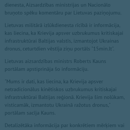
dienesta, Aizsardzības ministrijas un Nacionālo
bruņoto spēku komentāru par Lietuvas paziņojumu.
Lietuvas militārā izlūkdienesta rīcībā ir informācija,
kas liecina, ka Krievija apsver uzbrukumus kritiskajai
infrastruktūrai Baltijas valstīs, izmantojot Ukrainas
dronus, ceturtdien vēstīja ziņu portāls "15min.lt".
Lietuvas aizsardzības ministrs Roberts Kauns
portālam apstiprināja šo informāciju.
"Mums ir dati, kas liecina, ka Krievija apsver
netradicionālus kinētiskos uzbrukumus kritiskajai
infrastruktūrai Baltijas reģionā. Krievija šim nolūkam,
visticamāk, izmantotu Ukrainā ražotus dronus,"
portālam sacīja Kauns.
Detalizētāka informācija par konkrētiem mērķiem vai