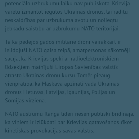
potenciālo uzbrukumu laiku nav publiskota. Krievija
varētu izmantot iegūtos Ukrainas dronus, lai radītu
neskaidrības par uzbrukuma avotu un noliegtu
jebkādu saistību ar uzbrukumu NATO teritorijai.
Tā kā pēdējos gados militārie droni vairākkārt ir
ielidojuši NATO gaisa telpā, amatpersonas sākotnēji
sacīja, ka Krievijas spēki ar radioelektroniskiem
līdzekļiem mainījuši Eiropas Savienības valstīs
atrasto Ukrainas dronu kursu. Tomēr pieaug
vienprātība, ka Maskava apzināti vada Ukrainas
dronus Lietuvas, Latvijas, Igaunijas, Polijas un
Somijas virzienā.
NATO austrumu flanga līderi nesen publiski brīdināja,
ka viņiem ir izlūkdati par Krievijas gatavošanos rīkot
kinētiskas provokācijas savās valstīs.