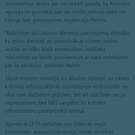
Aizsardzības resors jau vairākkārt paudis, ka Krievijas
agresija un provokācijas var notikt jebkurā laikā un
Latvija tam gatavojoties, atgādināja Melnis.
"Balstoties uz Lietuvas dienestu paziņojumu, domāju,
ka mūsu dienesti arī intensīvāk ar viņiem veidos
analīzi un nāks klajā aizsardzības, iekšlietu
ministriem un Valsts prezidentam ar savu redzējumu
par šo situāciju," piebilda Melnis.
Tāpat ministrs norādīja, ka atbalsts lidostai un citiem
kritiskās infrastruktūras uzturētājiem nodrošināts ne
tikai caur dažādiem plāniem, bet arī mācībām un, ja
nepieciešams, tad NBS sargāšot šo kritisko
infrastruktūru pastiprinātā režīmā.
Aģentūrai LETA patlaban nav izdevies iegūt
Satversmes aizsardzības biroja, Valsts drošības