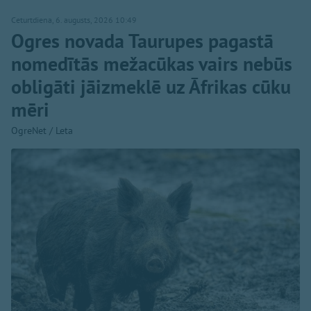
Ceturtdiena, 6. augusts, 2026 10:49
Ogres novada Taurupes pagastā
nomedītās mežacūkas vairs nebūs
obligāti jāizmeklē uz Āfrikas cūku
mēri
OgreNet / Leta