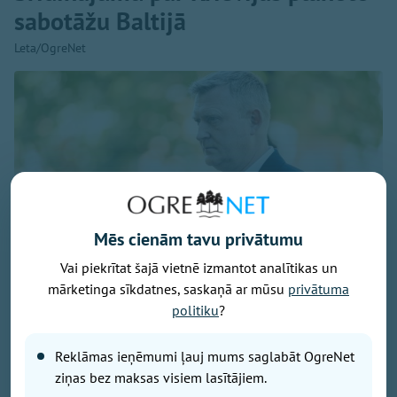
sabotāžu Baltijā
Leta/OgreNet
Mēs cienām tavu privātumu
Vai piekrītat šajā vietnē izmantot analītikas un
mārketinga sīkdatnes, saskaņā ar mūsu
privātuma
Foto: Armīns Janiks/Aizsardzības ministrija
politiku
?
Komentējot Lietuvas paziņojumus, ka Krievija apsver
uzbrukumus kritiskajai infrastruktūrai Baltijas valstīs,
Reklāmas ieņēmumi ļauj mums saglabāt OgreNet
izmantojot Ukrainas dronus, Latvijas aizsardzības
ziņas bez maksas visiem lasītājiem.
ministrs Raivis Melnis šodien Latvijas Radio