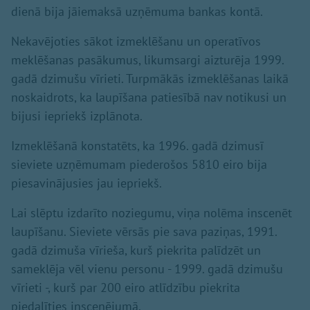
dienā bija jāiemaksā uzņēmuma bankas kontā.
Nekavējoties sākot izmeklēšanu un operatīvos
meklēšanas pasākumus, likumsargi aizturēja 1999.
gadā dzimušu vīrieti. Turpmākās izmeklēšanas laikā
noskaidrots, ka laupīšana patiesībā nav notikusi un
bijusi iepriekš izplānota.
Izmeklēšanā konstatēts, ka 1996. gadā dzimusī
sieviete uzņēmumam piederošos 5810 eiro bija
piesavinājusies jau iepriekš.
Lai slēptu izdarīto noziegumu, viņa nolēma inscenēt
laupīšanu. Sieviete vērsās pie sava paziņas, 1991.
gadā dzimuša vīrieša, kurš piekrita palīdzēt un
sameklēja vēl vienu personu - 1999. gadā dzimušu
vīrieti -, kurš par 200 eiro atlīdzību piekrita
piedalīties inscenējumā.