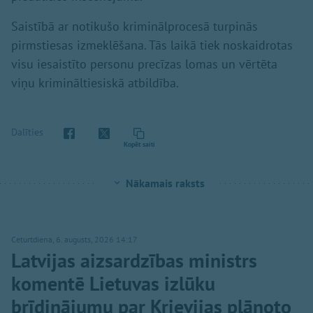
Saistībā ar notikušo kriminālprocesā turpinās
pirmstiesas izmeklēšana. Tās laikā tiek noskaidrotas
visu iesaistīto personu precīzas lomas un vērtēta
viņu krimināltiesiskā atbildība.
Dalīties
Kopēt saiti
Nākamais raksts
Ceturtdiena, 6. augusts, 2026 14:17
Latvijas aizsardzības ministrs
komentē Lietuvas izlūku
brīdinājumu par Krievijas plānoto