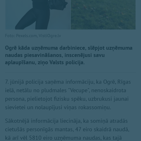
Foto: Pexels.com, VistiOgre.lv
Ogrē kāda uzņēmuma darbiniece, slēpjot uzņēmuma
naudas piesavināšanos, inscenējusi savu
aplaupīšanu, ziņo Valsts policija.
7. jūnijā policija saņēma informāciju, ka Ogrē, Rīgas
ielā, netālu no pludmales "Vecupe", nenoskaidrota
persona, pielietojot fizisku spēku, uzbrukusi jaunai
sievietei un nolaupījusi viņas rokassomiņu.
Sākotnējā informācija liecināja, ka somiņā atradās
cietušās personīgās mantas, 47 eiro skaidrā naudā,
kā arī vēl 5810 eiro uzņēmuma naudas, kas tajā