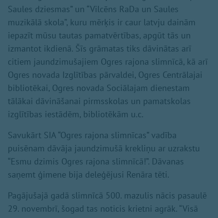
Saules dziesmas” un “Vilcēns RaDa un Saules
muzikālā skola”, kuru mērķis ir caur latvju dainām
iepazīt mūsu tautas pamatvērtības, apgūt tās un
izmantot ikdienā. Šīs grāmatas tiks dāvinātas arī
citiem jaundzimušajiem Ogres rajona slimnīcā, kā arī
Ogres novada Izglītības pārvaldei, Ogres Centrālajai
bibliotēkai, Ogres novada Sociālajam dienestam
tālākai dāvināšanai pirmsskolas un pamatskolas
izglītības iestādēm, bibliotēkām u.c.
Savukārt SIA “Ogres rajona slimnīcas” vadība
puisēnam dāvāja jaundzimušā krekliņu ar uzrakstu
“Esmu dzimis Ogres rajona slimnīcā!”. Dāvanas
saņemt ģimene bija deleģējusi Renāra tēti.
Pagājušajā gadā slimnīcā 500. mazulis nācis pasaulē
29. novembrī, šogad tas noticis krietni agrāk. “Visā