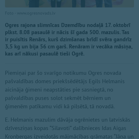
Foto - www.ogresnovads.lv
Ogres rajona slimnīcas Dzemdību nodaļā 17. oktobrī
plkst. 8.08 pasaulē ir nācis šī gada 500. mazulis. Tas
ir puisītis Renārs, kurš dzimšanas brīdī svēra gandrīz
3,5 kg un bija 56 cm garš. Renāram ir vecāka māsiņa,
kas arī nākusi pasaulē tieši Ogrē.
Piemiņai par šo svarīgo notikumu Ogres novada
pašvaldības domes priekšsēdētājs Egils Helmanis
aicināja ģimeni neapstāties pie sasniegtā, no
pašvaldības puses solot sekmēt bērniem un
ģimenēm patīkamu vidi kā pilsētā, tā novadā.
E. Helmanis mazulim dāvāja ogrēnietes un latviskās
dzīvesziņas kopas “Silavoti” dalībnieces Idas Aigas
Kronbergas izveidotās mājmācības grāmatas “Jāņa un