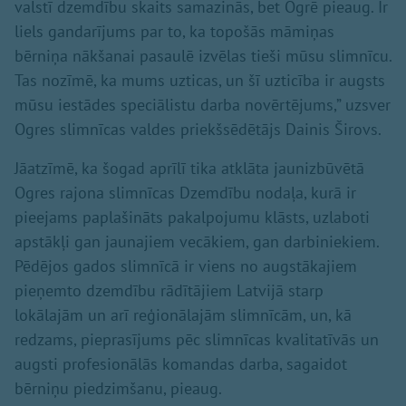
valstī dzemdību skaits samazinās, bet Ogrē pieaug. Ir
liels gandarījums par to, ka topošās māmiņas
bērniņa nākšanai pasaulē izvēlas tieši mūsu slimnīcu.
Tas nozīmē, ka mums uzticas, un šī uzticība ir augsts
mūsu iestādes speciālistu darba novērtējums,” uzsver
Ogres slimnīcas valdes priekšsēdētājs Dainis Širovs.
Jāatzīmē, ka šogad aprīlī tika atklāta jaunizbūvētā
Ogres rajona slimnīcas Dzemdību nodaļa, kurā ir
pieejams paplašināts pakalpojumu klāsts, uzlaboti
apstākļi gan jaunajiem vecākiem, gan darbiniekiem.
Pēdējos gados slimnīcā ir viens no augstākajiem
pieņemto dzemdību rādītājiem Latvijā starp
lokālajām un arī reģionālajām slimnīcām, un, kā
redzams, pieprasījums pēc slimnīcas kvalitatīvās un
augsti profesionālās komandas darba, sagaidot
bērniņu piedzimšanu, pieaug.