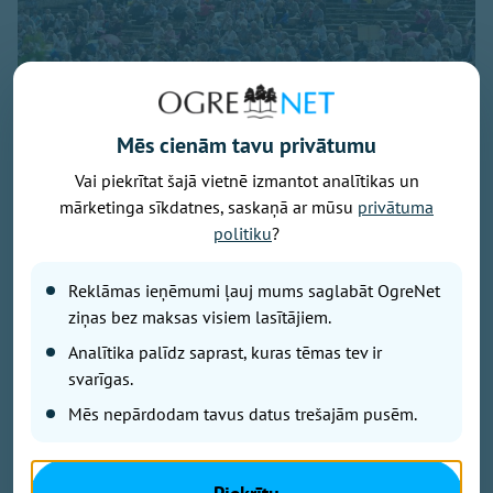
Mēs cienām tavu privātumu
Vai piekrītat šajā vietnē izmantot analītikas un
mārketinga sīkdatnes, saskaņā ar mūsu
privātuma
politiku
?
Foto - LR Saeima
Reklāmas ieņēmumi ļauj mums saglabāt OgreNet
"Paldies ikvienam, kurš turpina stāstīt savus stāstus
ziņas bez maksas visiem lasītājiem.
par piedzīvoto Sibīrijas lēģeros. Jo tas ir svarīgi
mums visiem, bet jo īpaši Latvijas jaunajai paaudzei,"
Analītika palīdz saprast, kuras tēmas tev ir
uzsvēra prezidents Edgars Rinkēvičs savā vēstījumā
svarīgas.
27. Latvijas politiski represēto personu salidojuma
Mēs nepārdodam tavus datus trešajām pusēm.
dalībniekiem Ikšķilē. Prezidents norādījis, ka atmiņas
par represijām var šķist neticamas, neiedomājamas,
taču tās šausmas 1941. un 1949. gadā notika un