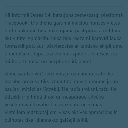
Kā informē Ogres 54. bataljona zemessargi platformā
"Facebook", trīs dienu garumā mācību norises vietās
un to apkaimē būs novērojama pastiprināta militārā
aktivitāte. Apmācību laikā būs redzami karavīri lauka
formastērpos, kuri pārvietosies ar taktisko ekipējumu
un ieročiem. Tāpat uzdevumu izpildē tiks iesaistīta
militārā tehnika un bezpilota lidaparāti.
Zemessardze vērš iedzīvotāju uzmanību uz to, ka
mācību procesā tiks izmantota mācību munīcija un
kaujas imitācijas līdzekļi. Tie radīs troksni, taču šie
līdzekļi ir pilnībā droši un neapdraud cilvēku
veselību vai dzīvību. Lai mazinātu neērtības
vietējiem iedzīvotājiem, visas aktīvās apmācības ir
plānotas tikai diennakts gaišajā laikā.