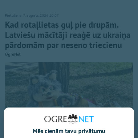
Piektdiena, 7. augusts, 2026 10:07
Kad rotaļlietas guļ pie drupām.
Latviešu mācītāji reaģē uz ukraiņa
pārdomām par neseno triecienu
OgreNet
Mēs cienām tavu privātumu