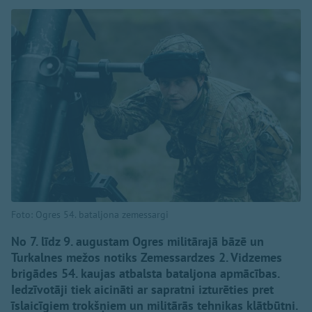
Foto: Ogres 54. bataljona zemessargi
No 7. līdz 9. augustam Ogres militārajā bāzē un
Turkalnes mežos notiks Zemessardzes 2. Vidzemes
brigādes 54. kaujas atbalsta bataljona apmācības.
Iedzīvotāji tiek aicināti ar sapratni izturēties pret
īslaicīgiem trokšņiem un militārās tehnikas klātbūtni.