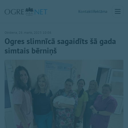
Kontakti
Reklāma
Otrdiena, 28. marts, 2023 10:08
Ogres slimnīcā sagaidīts šā gada
simtais bērniņš