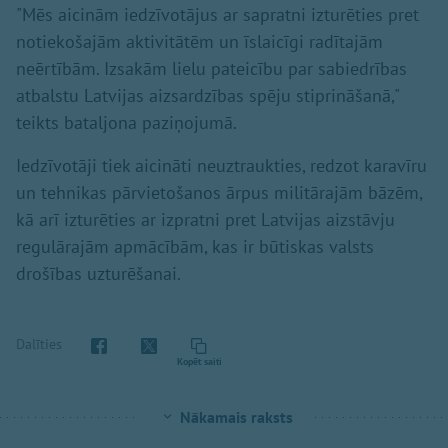
"Mēs aicinām iedzīvotājus ar sapratni izturēties pret
notiekošajām aktivitātēm un īslaicīgi radītajām
neērtībām. Izsakām lielu pateicību par sabiedrības
atbalstu Latvijas aizsardzības spēju stiprināšanā,"
teikts bataljona paziņojumā.
Iedzīvotāji tiek aicināti neuztraukties, redzot karavīru
un tehnikas pārvietošanos ārpus militārajām bāzēm,
kā arī izturēties ar izpratni pret Latvijas aizstāvju
regulārajām apmācībām, kas ir būtiskas valsts
drošības uzturēšanai.
Dalīties
Kopēt saiti
Nākamais raksts