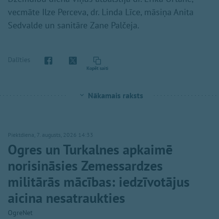
vecmāte Ilze Perceva, dr. Linda Līce, māsiņa Anita
Sedvalde un sanitāre Zane Palčeja.
Dalīties
Kopēt saiti
Nākamais raksts
Piektdiena, 7. augusts, 2026 14:33
Ogres un Turkalnes apkaimē
norisināsies Zemessardzes
militārās mācības: iedzīvotājus
aicina nesatraukties
OgreNet