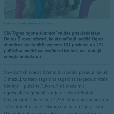
Foto no Ogres slimnīcas arhīva.
SIA "Ogres rajona slimnīca" valdes priekšsēdētājs
Dainis Širovs informē, ka aizvadītajā nedēļā Ogres
slimnīcas stacionārā uzņemts 101 pacients un 222
palīdzība medicīnas iestādes Uzņemšanas nodaļā
sniegta ambulatori.
Savukārt slimnīcas Dzemdību nodaļā pasaulē nākuši
5 mazuļi, tostarp sagaidīts sagaidīts šā gada simtais
bērniņš – puisēns Olivers. Viņš piedzimis
ogresgaliešu ģimenē, kur jau ir viens bērniņš.
Piedzimstot, Olivers bija 4,235 kilogramus smags un
57 centimetrus garš. Māmiņa un bērniņš jūtas labi.
Dzemdību dienā viņus atbalstīja dr. Ērika Urtāne,