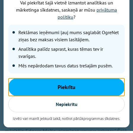
Vai piekrītat šajā vietnē izmantot analītikas un
mārketinga sīkdatnes, saskaņā ar mūsu
privātuma
politiku
?
Attēls no Yuriy Yurchyk personīgā arhīva
Reklāmas ieņēmumi ļauj mums saglabāt OgreNet
Raksts balstīts uz kāda Ukrainas kristieša liecību, kas
ziņas bez maksas visiem lasītājiem.
publicēta pēc Krievijas gaisa bumbas trieciena
Analītika palīdz saprast, kuras tēmas tev ir
pilsētas centrā. Pirms dažām nedēļām Krievijas
svarīgas.
vadāmā gaisa bumba (KAB) iznīcināja dzīvojamo
māju kādas Ukrainas pilsētas centrā. Gaišā dienas
Mēs nepārdodam tavus datus trešajām pusēm.
laikā. Trieciena rezultātā gāja bojā bērni. Viņu
rotaļlietas joprojām guļ zem koka pie drupām kā
klusa, bet neizturama liecība par to, kas šeit notika.
Piekrītu
Šo skatu aprakstījis Jurijs Jurčuks (Yuriy Yurchyk),
kura liecība kļuvusi par plašāku pārdomu iemeslu -
Nepiekrītu
par Dievu, ciešanām un atbildību.
Izvēli vari mainīt jebkurā laikā, notīrot pārlūkprogrammas sīkdatnes.
Pie traģiskā notikuma ieraksta
Facebook,
baptistu
mācītājs Edgars Mažis, pieminot upurus raksta: " Šajā