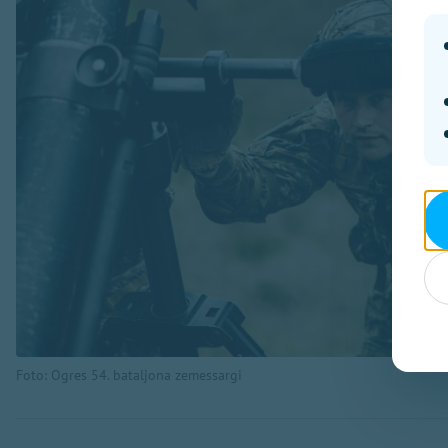
Foto: Ogres 54. bataljona zemessargi