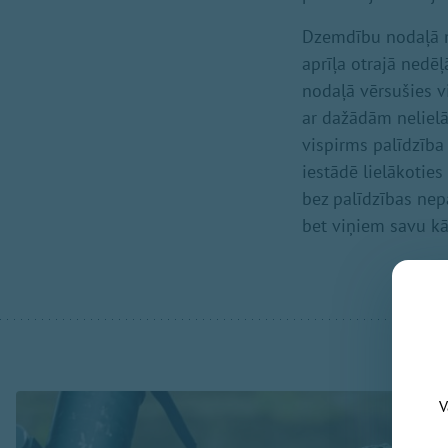
Dzemdību nodaļā m
aprīļa otrajā nedē
nodaļā vērsušies v
ar dažādām neliel
vispirms palīdzība
iestādē lielākotie
bez palīdzības nepa
bet viņiem savu kār
V