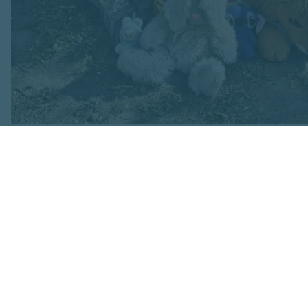
Attēls no Yuriy Yurchyk personīgā arhīva
Pie traģiskā notik
raksta: " Šajā bru
Viktora mazmeita...
ka "Kad ziņās notie
Jautājums bez atbi