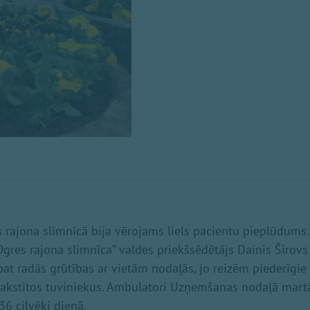
rajona slimnīcā bija vērojams liels pacientu pieplūdums.
Ogres rajona slimnīca” valdes priekšsēdētājs Dainis Širovs 
pat radās grūtības ar vietām nodaļās, jo reizēm piederīgi
rakstītos tuviniekus. Ambulatori Uzņemšanas nodaļā mart
 36 cilvēki dienā.