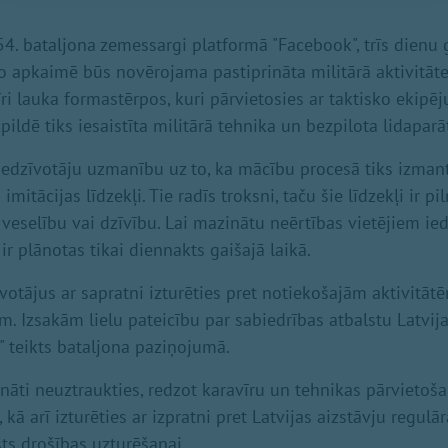
4. bataljona zemessargi platformā "Facebook", trīs dien
to apkaimē būs novērojama pastiprināta militārā aktivitāt
ri lauka formastērpos, kuri pārvietosies ar taktisko ekipē
ldē tiks iesaistīta militārā tehnika un bezpilota lidaparāt
iedzīvotāju uzmanību uz to, ka mācību procesā tiks izma
mitācijas līdzekļi. Tie radīs troksni, taču šie līdzekļi ir pi
veselību vai dzīvību. Lai mazinātu neērtības vietējiem ied
r plānotas tikai diennakts gaišajā laikā.
otājus ar sapratni izturēties pret notiekošajām aktivitātē
m. Izsakām lielu pateicību par sabiedrības atbalstu Latvij
" teikts bataljona paziņojumā.
cināti neuztraukties, redzot karavīru un tehnikas pārvietoš
kā arī izturēties ar izpratni pret Latvijas aizstāvju regu
sts drošības uzturēšanai.