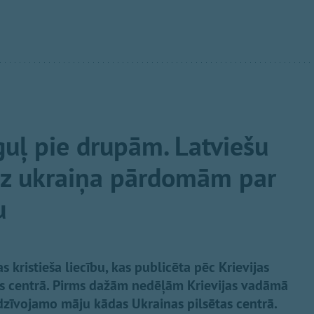
guļ pie drupām. Latviešu
uz ukraiņa pārdomām par
u
s kristieša liecību, kas publicēta pēc Krievijas
as centrā. Pirms dažām nedēļām Krievijas vadāmā
dzīvojamo māju kādas Ukrainas pilsētas centrā.