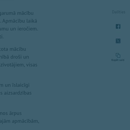
Dalīties
u garumā mācību
e. Apmācību laikā
jumu un ieročiem.
i.
ntota mācību
lnībā droši un
Kopēt saiti
zīvotājiem, visas
m un īslaicīgi
as aizsardzības
anos ārpus
lārajām apmācībām,