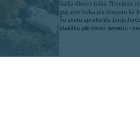
Gaišā dienas laikā. Trieciena r
guļ zem koka pie drupām kā klu
Šo skatu aprakstījis Jurijs Jur
plašāku pārdomu iemeslu - par
uma ieraksta
Facebook,
baptistu mācītājs Edgars Mažis, pi
tālajā uzbrukumā tika nogalināta 11 gadīga meitene, mana
" Uz ierakstu vienaldzīgs nespēj palikt arī mācītājs Pēteri
košais kļūst stipri personīgs…"
ldes