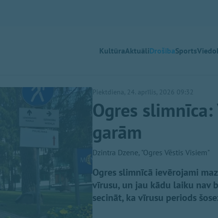
Kultūra
Aktuāli
Drošība
Sports
Viedok
Piektdiena, 24. aprīlis, 2026 09:32
Ogres slimnīca: V
garām
Dzintra Dzene, "Ogres Vēstis Visiem"
Ogres slimnīcā ievērojami mazin
vīrusu, un jau kādu laiku nav b
secināt, ka vīrusu periods šose