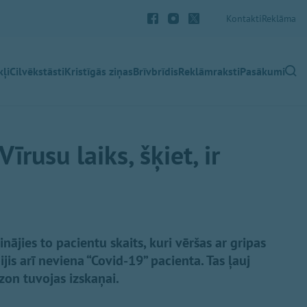
Kontakti
Reklāma
ļi
Cilvēkstāsti
Kristīgās ziņas
Brīvbrīdis
Reklāmraksti
Pasākumi
īrusu laiks, šķiet, ir
ājies to pacientu skaits, kuri vēršas ar gripas
ijis arī neviena “Covid-19” pacienta. Tas ļauj
zon tuvojas izskaņai.