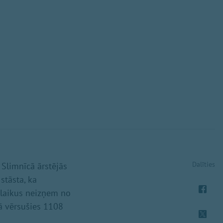
Dalīties
 Slimnīcā ārstējās
stāsta, ka
e laikus neizņem no
ā vērsušies 1108