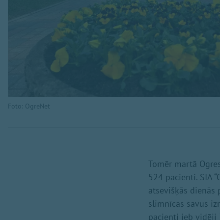
Foto: OgreNet
Tomēr martā Ogres 
524 pacienti. SIA “
atsevišķās dienās 
slimnīcas savus iz
pacienti jeb vidēji