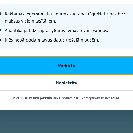
Zemessardzes mi
Reklāmas ieņēmumi ļauj mums saglabāt OgreNet ziņas bez
iedzīvotājus aic
maksas visiem lasītājiem.
Analītika palīdz saprast, kuras tēmas tev ir svarīgas.
OgreNet
Mēs nepārdodam tavus datus trešajām pusēm.
No 7. līdz 9. augustam Ogres m
Zemessardzes 2. Vidzemes brig
Iedzīvotāji tiek aicināti ar sap
Piekrītu
militārās tehnikas klātbūtni.
Nepiekrītu
Izvēli vari mainīt jebkurā laikā, notīrot pārlūkprogrammas sīkdatnes.