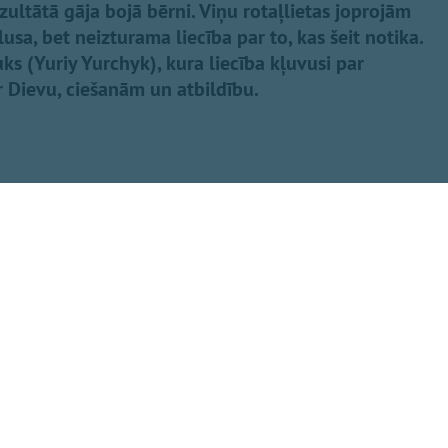
ezultātā gāja bojā bērni. Viņu rotaļlietas joprojām
sa, bet neizturama liecība par to, kas šeit notika.
čuks (Yuriy Yurchyk), kura liecība kļuvusi par
 Dievu, ciešanām un atbildību.
Dalīties
eminot upurus
 armijas kolēģa
s Eisāns, norādot,