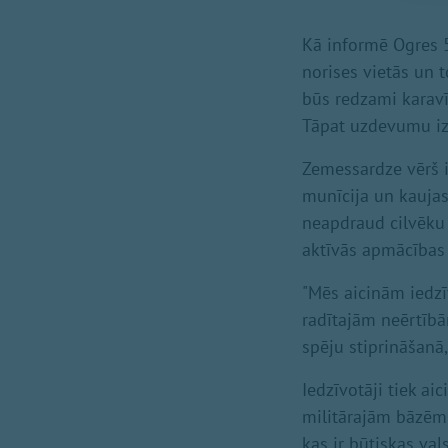
Kā informē Ogres 5
norises vietās un 
būs redzami karavī
Tāpat uzdevumu izpi
Zemessardze vērš 
munīcija un kaujas i
neapdraud cilvēku 
aktīvās apmācības i
"Mēs aicinām iedzīv
radītajām neērtībā
spēju stiprināšanā,
Iedzīvotāji tiek ai
militārajām bāzēm, 
kas ir būtiskas val