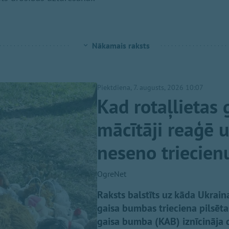
Nākamais raksts
Piektdiena, 7. augusts, 2026 10:07
Kad rotaļlietas 
mācītāji reaģē 
neseno triecien
OgreNet
Raksts balstīts uz kāda Ukraina
gaisa bumbas trieciena pilsēt
gaisa bumba (KAB) iznīcināja 