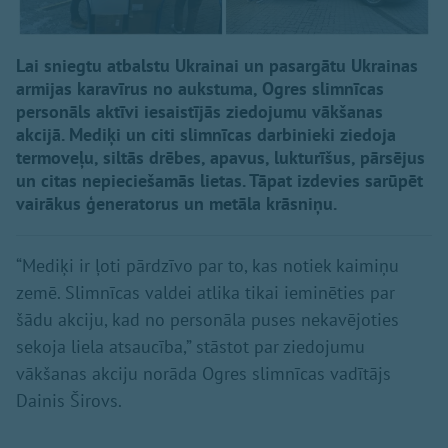
Lai sniegtu atbalstu Ukrainai un pasargātu Ukrainas
armijas karavīrus no aukstuma, Ogres slimnīcas
personāls aktīvi iesaistījās ziedojumu vākšanas
akcijā. Mediķi un citi slimnīcas darbinieki ziedoja
termoveļu, siltās drēbes, apavus, lukturīšus, pārsējus
un citas nepieciešamās lietas. Tāpat izdevies sarūpēt
vairākus ģeneratorus un metāla krāsniņu.
“Mediķi ir ļoti pārdzīvo par to, kas notiek kaimiņu
zemē. Slimnīcas valdei atlika tikai ieminēties par
šādu akciju, kad no personāla puses nekavējoties
sekoja liela atsaucība,” stāstot par ziedojumu
vākšanas akciju norāda Ogres slimnīcas vadītājs
Dainis Širovs.