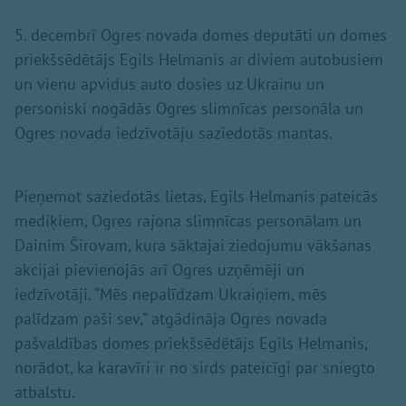
5. decembrī Ogres novada domes deputāti un domes
priekšsēdētājs Egils Helmanis ar diviem autobusiem
un vienu apvidus auto dosies uz Ukrainu un
personiski nogādās Ogres slimnīcas personāla un
Ogres novada iedzīvotāju saziedotās mantas.
Pieņemot saziedotās lietas, Egils Helmanis pateicās
mediķiem, Ogres rajona slimnīcas personālam un
Dainim Širovam, kura sāktajai ziedojumu vākšanas
akcijai pievienojās arī Ogres uzņēmēji un
iedzīvotāji. “Mēs nepalīdzam Ukraiņiem, mēs
palīdzam paši sev,” atgādināja Ogres novada
pašvaldības domes priekšsēdētājs Egils Helmanis,
norādot, ka karavīri ir no sirds pateicīgi par sniegto
atbalstu.