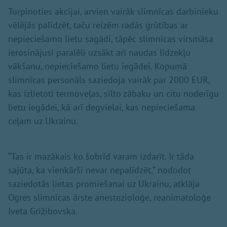
Turpinoties akcijai, arvien vairāk slimnīcas darbinieku
vēlējās palīdzēt, taču reizēm radās grūtības ar
nepieciešamo lietu sagādi, tāpēc slimnīcas virsmāsa
ierosinājusi paralēli uzsākt arī naudas līdzekļu
vākšanu, nepieciešamo lietu iegādei. Kopumā
slimnīcas personāls saziedoja vairāk par 2000 EUR,
kas izlietoti termoveļas, silto zābaku un citu noderīgu
lietu iegādei, kā arī degvielai, kas nepieciešama
ceļam uz Ukrainu.
“Tas ir mazākais ko šobrīd varam izdarīt. Ir tāda
sajūta, ka vienkārši nevar nepalīdzēt,” nododot
saziedotās lietas promiešanai uz Ukrainu, atklāja
Ogres slimnīcas ārste anestezioloģe, reanimatoloģe
Iveta Grižibovska.