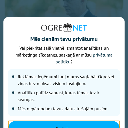
Mēs cienām tavu privātumu
Vai piekrītat šajā vietnē izmantot analītikas un
mārketinga sīkdatnes, saskaņā ar mūsu
privātuma
Foto: Armīns Janiks/Aizsardzības ministrija
politiku
?
Komentējot Lietuvas paziņojumus, ka Krievija apsver
uzbrukumus kritiskajai infrastruktūrai Baltijas valstīs,
Reklāmas ieņēmumi ļauj mums saglabāt OgreNet
izmantojot Ukrainas dronus, Latvijas aizsardzības
ziņas bez maksas visiem lasītājiem.
ministrs Raivis Melnis šodien Latvijas Radio
Analītika palīdz saprast, kuras tēmas tev ir
raidījumā "Krustpunktā" paziņoja, ka Latvijas
svarīgas.
aizsardzības resors patlaban nav konstatējis pazīmes
iespējamiem uzbrukumiem konkrētiem Latvijas
Mēs nepārdodam tavus datus trešajām pusēm.
kritiskās infrastruktūras objektiem.