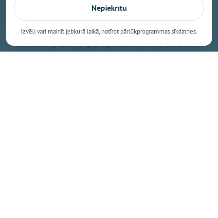
Nepiekrītu
kritiskās infrastruktūras atbildīgajiem, lai
nepieciešamības gadījumā reaģētu.
Izvēli vari mainīt jebkurā laikā, notīrot pārlūkprogrammas sīkdatnes.
"Tādu tiešu pazīmju (par apdraudējumu), ka kādam
konkrētam objektam, Rīgas lidostai vai dzelzceļam,
mums nav, lai es šodien dotu rīkojumu bruņotajiem
spēkiem iesaistīties. Mēs sadarbībā ar dienestiem
runājam par visa veida apdraudējumu un, balstoties
uz viņu izvērtējumu, mēs reaģējam. Pašreiz lielākais
izaicinājums ir valsts robeža," uzsvēra ministrs.
Aizsardzības resors jau vairākkārt paudis, ka Krievijas
agresija un provokācijas var notikt jebkurā laikā un
Latvija tam gatavojoties, atgādināja Melnis.
"Balstoties uz Lietuvas dienestu paziņojumu, domāju,
ka mūsu dienesti arī intensīvāk ar viņiem veidos
analīzi un nāks klajā aizsardzības, iekšlietu