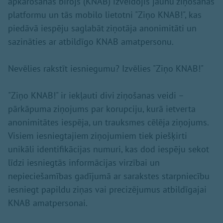
apkarošanas birojs (KNAB) izveidojis jaunu ziņošanas
platformu un tās mobilo lietotni "Ziņo KNAB!", kas
piedāvā iespēju saglabāt ziņotāja anonimitāti un
sazināties ar atbildīgo KNAB amatpersonu.
Nevēlies rakstīt iesniegumu? Izvēlies "Ziņo KNAB!"
"Ziņo KNAB!" ir iekļauti divi ziņošanas veidi –
pārkāpuma ziņojums par korupciju, kurā ietverta
anonimitātes iespēja, un trauksmes cēlēja ziņojums.
Visiem iesniegtajiem ziņojumiem tiek piešķirti
unikāli identifikācijas numuri, kas dod iespēju sekot
līdzi iesniegtās informācijas virzībai un
nepieciešamības gadījumā ar sarakstes starpniecību
iesniegt papildu ziņas vai precizējumus atbildīgajai
KNAB amatpersonai.