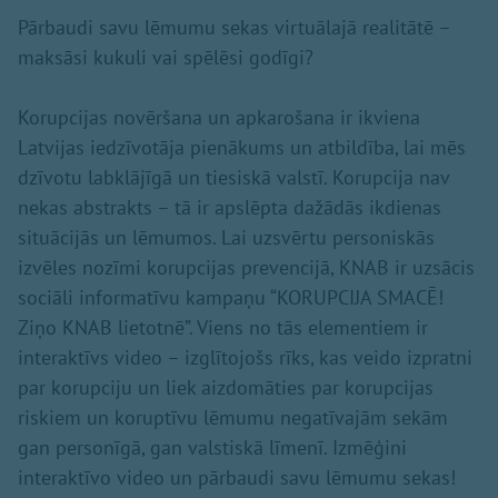
Pārbaudi savu lēmumu sekas virtuālajā realitātē –
maksāsi kukuli vai spēlēsi godīgi?
Korupcijas novēršana un apkarošana ir ikviena
Latvijas iedzīvotāja pienākums un atbildība, lai mēs
dzīvotu labklājīgā un tiesiskā valstī. Korupcija nav
nekas abstrakts – tā ir apslēpta dažādās ikdienas
situācijās un lēmumos. Lai uzsvērtu personiskās
izvēles nozīmi korupcijas prevencijā, KNAB ir uzsācis
sociāli informatīvu kampaņu “KORUPCIJA SMACĒ!
Ziņo KNAB lietotnē”. Viens no tās elementiem ir
interaktīvs video – izglītojošs rīks, kas veido izpratni
par korupciju un liek aizdomāties par korupcijas
riskiem un koruptīvu lēmumu negatīvajām sekām
gan personīgā, gan valstiskā līmenī. Izmēģini
interaktīvo video un pārbaudi savu lēmumu sekas!