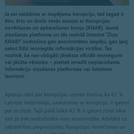
Ja esi saskāries ar iespējamu korupciju, tad tagad ir
ātrs, ērts un drošs veids saziņai ar Korupcijas
novēršanas un apkarošanas biroju (KNAB). Jaunā
ziņošanas platforma un tās mobilā lietotne "Ziņo
KNAB!" nodrošina gan anonimitātes iespēju, gan ļauj
sekot līdzi iesniegtās informācijas virzībai. Tas
nozīmē, ka nav obligāti jāraksta oficiāli iesniegumi
vai jāsūta vēstules – pietiek ievadīt nepieciešamo
informāciju ziņošanas platformas vai lietotnes
lauciņos.
Aptauju dati par korupcijas uztveri liecina, ka 61 %
Latvijas iedzīvotāju, saskaroties ar korupciju, ir gatavi
par to ziņot. Tajā pašā laikā 42 % ir gatavi ziņot tikai
tad, ja tiek nodrošināta viņu anonimitāte. Atbildot uz
sabiedrības pieprasījumu, Korupcijas novēršanas un