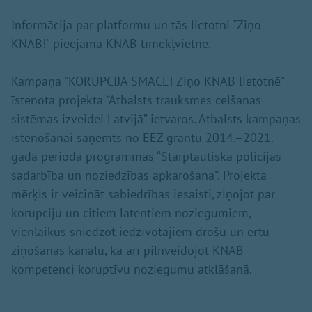
Informācija par platformu un tās lietotni "Ziņo
KNAB!" pieejama KNAB tīmekļvietnē.
Kampaņa "KORUPCIJA SMACĒ! Ziņo KNAB lietotnē"
īstenota projekta “Atbalsts trauksmes celšanas
sistēmas izveidei Latvijā” ietvaros. Atbalsts kampaņas
īstenošanai saņemts no EEZ grantu 2014.–2021.
gada perioda programmas “Starptautiskā policijas
sadarbība un noziedzības apkarošana”. Projekta
mērķis ir veicināt sabiedrības iesaisti, ziņojot par
korupciju un citiem latentiem noziegumiem,
vienlaikus sniedzot iedzīvotājiem drošu un ērtu
ziņošanas kanālu, kā arī pilnveidojot KNAB
kompetenci koruptīvu noziegumu atklāšanā.