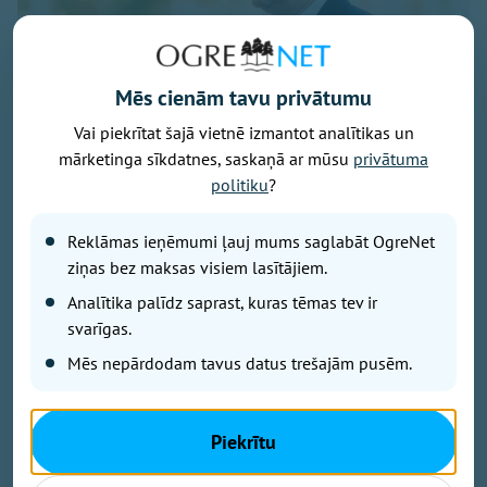
Mēs cienām tavu privātumu
Vai piekrītat šajā vietnē izmantot analītikas un
mārketinga sīkdatnes, saskaņā ar mūsu
privātuma
Foto: Armīns Janiks/Aizsardzības ministrija
politiku
?
Komentējot Lietuvas paziņojumus, ka Krievija apsver
uzbrukumus kritiskajai infrastruktūrai Baltijas valstīs,
Reklāmas ieņēmumi ļauj mums saglabāt OgreNet
izmantojot Ukrainas dronus, Latvijas aizsardzības
ziņas bez maksas visiem lasītājiem.
ministrs Raivis Melnis šodien Latvijas Radio
Analītika palīdz saprast, kuras tēmas tev ir
raidījumā "Krustpunktā" paziņoja, ka Latvijas
svarīgas.
aizsardzības resors patlaban nav konstatējis pazīmes
iespējamiem uzbrukumiem konkrētiem Latvijas
Mēs nepārdodam tavus datus trešajām pusēm.
kritiskās infrastruktūras objektiem.
Piekrītu
Melnis norādīja, ka kritiskā infrastruktūra tiek
uzraudzīta un ir pasākumu kopums sadarbībā ar