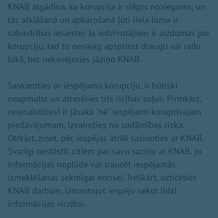
KNAB atgādina, ka korupcija ir slēpts noziegums, un
tās atklāšanā un apkarošanā ļoti liela loma ir
sabiedrības iesaistei. Ja iedzīvotājiem ir aizdomas par
korupciju, tad to nevajag apspriest draugu vai radu
lokā, bet nekavējoties jāziņo KNAB.
Saskaroties ar iespējamu korupciju, ir būtiski
neapmulst un atcerēties trīs rīcības soļus. Pirmkārt,
neiesaistīties! Ir jāsaka "nē" iespējami koruptīvajam
piedāvājumam, izvairoties no sodāmības riska.
Otrkārt, ziņot, pēc iespējas ātrāk sazinoties ar KNAB.
Svarīgi nestāstīt citiem par savu saziņu ar KNAB, jo
informācijas noplūde var traucēt iespējamās
izmeklēšanas sekmīgai norisei. Treškārt, uzticēties
KNAB darbam, izmantojot iespēju sekot līdzi
informācijas virzībai.