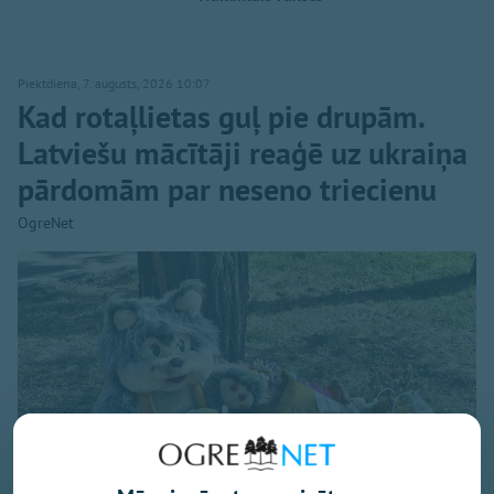
Piektdiena, 7. augusts, 2026 10:07
Kad rotaļlietas guļ pie drupām.
Latviešu mācītāji reaģē uz ukraiņa
pārdomām par neseno triecienu
OgreNet