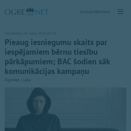
Kontakti
Reklāma
Ceturtdiena, 28. maijs, 2026 09:10
Pieaug iesniegumu skaits par
iespējamiem bērnu tiesību
pārkāpumiem; BAC šodien sāk
komunikācijas kampaņu
OgreNet / Leta