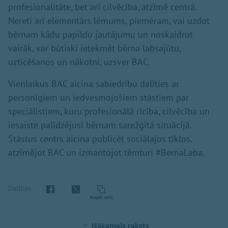
profesionalitāte, bet arī cilvēcība, atzīmē centrā.
Nereti arī elementārs lēmums, piemēram, vai uzdot
bērnam kādu papildu jautājumu un noskaidrot
vairāk, var būtiski ietekmēt bērna labsajūtu,
uzticēšanos un nākotni, uzsver BAC.
Vienlaikus BAC aicina sabiedrību dalīties ar
personīgiem un iedvesmojošiem stāstiem par
speciālistiem, kuru profesionālā rīcība, cilvēcība un
iesaiste palīdzējusi bērnam sarežģītā situācijā.
Stāstus centrs aicina publicēt sociālajos tīklos,
atzīmējot BAC un izmantojot tēmturi #BernaLaba.
Dalīties
Kopēt saiti
Nākamais raksts