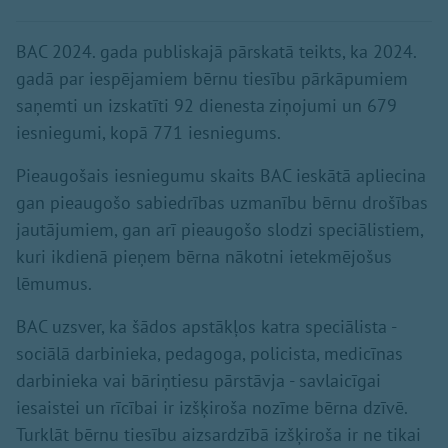
BAC 2024. gada publiskajā pārskatā teikts, ka 2024.
gadā par iespējamiem bērnu tiesību pārkāpumiem
saņemti un izskatīti 92 dienesta ziņojumi un 679
iesniegumi, kopā 771 iesniegums.
Pieaugošais iesniegumu skaits BAC ieskātā apliecina
gan pieaugošo sabiedrības uzmanību bērnu drošības
jautājumiem, gan arī pieaugošo slodzi speciālistiem,
kuri ikdienā pieņem bērna nākotni ietekmējošus
lēmumus.
BAC uzsver, ka šādos apstākļos katra speciālista -
sociālā darbinieka, pedagoga, policista, medicīnas
darbinieka vai bāriņtiesu pārstāvja - savlaicīgai
iesaistei un rīcībai ir izšķiroša nozīme bērna dzīvē.
Turklāt bērnu tiesību aizsardzībā izšķiroša ir ne tikai