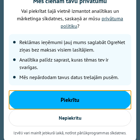
Mēs cienām tavu privātumu
Vai piekrītat šajā vietnē izmantot analītikas un
mārketinga sīkdatnes, saskaņā ar mūsu
privātuma
politiku
?
Attēls no Yuriy Yurchyk personīgā arhīva
Reklāmas ieņēmumi ļauj mums saglabāt OgreNet
Raksts balstīts uz kāda Ukrainas kristieša liecību, kas
ziņas bez maksas visiem lasītājiem.
publicēta pēc Krievijas gaisa bumbas trieciena
Analītika palīdz saprast, kuras tēmas tev ir
pilsētas centrā. Pirms dažām nedēļām Krievijas
svarīgas.
vadāmā gaisa bumba (KAB) iznīcināja dzīvojamo
māju kādas Ukrainas pilsētas centrā. Gaišā dienas
Mēs nepārdodam tavus datus trešajām pusēm.
laikā. Trieciena rezultātā gāja bojā bērni. Viņu
rotaļlietas joprojām guļ zem koka pie drupām kā
klusa, bet neizturama liecība par to, kas šeit notika.
Piekrītu
Šo skatu aprakstījis Jurijs Jurčuks (Yuriy Yurchyk),
kura liecība kļuvusi par plašāku pārdomu iemeslu -
Nepiekrītu
par Dievu, ciešanām un atbildību.
Izvēli vari mainīt jebkurā laikā, notīrot pārlūkprogrammas sīkdatnes.
Pie traģiskā notikuma ieraksta
Facebook,
baptistu