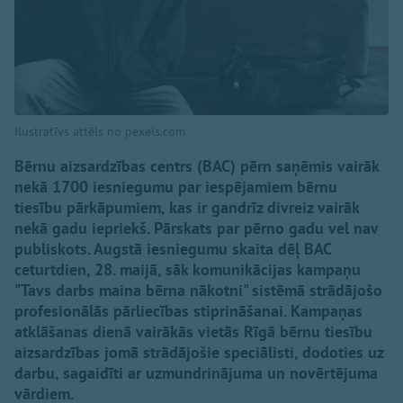
Ilustratīvs attēls no pexels.com
Bērnu aizsardzības centrs (BAC) pērn saņēmis vairāk
nekā 1700 iesniegumu par iespējamiem bērnu
tiesību pārkāpumiem, kas ir gandrīz divreiz vairāk
nekā gadu iepriekš. Pārskats par pērno gadu vel nav
publiskots. Augstā iesniegumu skaita dēļ BAC
ceturtdien, 28. maijā, sāk komunikācijas kampaņu
"Tavs darbs maina bērna nākotni" sistēmā strādājošo
profesionālās pārliecības stiprināšanai. Kampaņas
atklāšanas dienā vairākās vietās Rīgā bērnu tiesību
aizsardzības jomā strādājošie speciālisti, dodoties uz
darbu, sagaidīti ar uzmundrinājuma un novērtējuma
vārdiem.