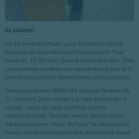
Kā palīdzēt?
Jau 10. novembrī Marku gaida Barselonas klīnikā.
Operācija un turpmākā rehabilitācija centrā "Poga"
izmaksās 13 000 eiro. Ģimenē strādā tikai tētis. Šāda
summa Marka vecākiem nav apmaksājama, taču tā ir
liela iespēja puisītim. Nepieciešama mūsu palīdzība.
Ziedojumu tālrunis 90006384 darbojas Markam līdz
21. oktobrim. Zvans maksā 1,42 eiro. Katrs zvans ir
svarīgs – kopā tie veido nozīmīgu summu.
Labdarības fonds “BeOpen” atvēris Markam kontu
mērķziedojumiem. Fonds “BeOpen” no ziedojumiem
neietur nekādu komisijas maksu. Visa ziedotā nauda