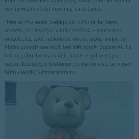
kopā. Bet bērniem mani vajag katru brīdi. un viņiem
nav jāredz raudoša mamma," saka Laura.
"Mēs ar vīru esam pielāgojuši dzīvi tā, lai bērni
redzētu pēc iespējas vairāk pozitīvā – cenšamies
neizolēties, iziet sabiedrībā, doties ārpus mājas. Jā,
Marks gandrīz nestaigā, bet mēs tomēr dodamies. Es
ļoti negribu, lai mans dēls justos nepilnvērtīgs,
redzot līdzjūtīgus skatienus. Es darīšu visu, lai viņam
būtu vieglāk," uzsver mamma.