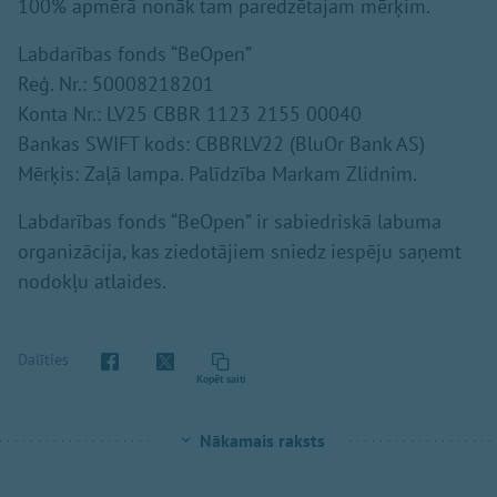
100% apmērā nonāk tam paredzētajam mērķim.
Labdarības fonds “BeOpen”
Reģ. Nr.: 50008218201
Konta Nr.: LV25 CBBR 1123 2155 00040
Bankas SWIFT kods: CBBRLV22 (BluOr Bank AS)
Mērķis: Zaļā lampa. Palīdzība Markam Zlidnim.
Labdarības fonds “BeOpen” ir sabiedriskā labuma
organizācija, kas ziedotājiem sniedz iespēju saņemt
nodokļu atlaides.
Dalīties
Kopēt saiti
Nākamais raksts