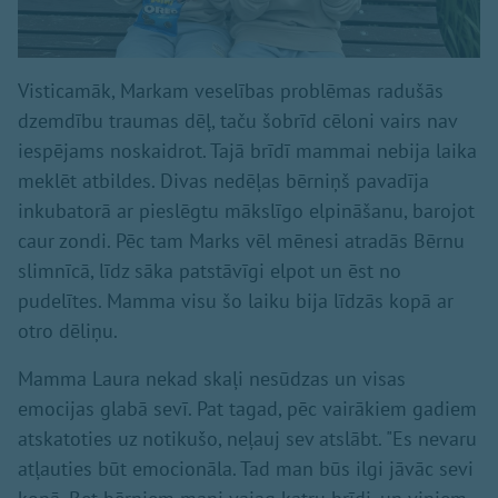
Visticamāk, Markam veselības problēmas radušās
dzemdību traumas dēļ, taču šobrīd cēloni vairs nav
iespējams noskaidrot. Tajā brīdī mammai nebija laika
meklēt atbildes. Divas nedēļas bērniņš pavadīja
inkubatorā ar pieslēgtu mākslīgo elpināšanu, barojot
caur zondi. Pēc tam Marks vēl mēnesi atradās Bērnu
slimnīcā, līdz sāka patstāvīgi elpot un ēst no
pudelītes. Mamma visu šo laiku bija līdzās kopā ar
otro dēliņu.
Mamma Laura nekad skaļi nesūdzas un visas
emocijas glabā sevī. Pat tagad, pēc vairākiem gadiem
atskatoties uz notikušo, neļauj sev atslābt. "Es nevaru
atļauties būt emocionāla. Tad man būs ilgi jāvāc sevi