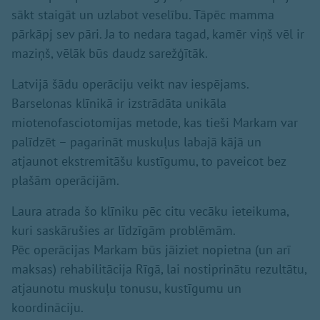
sākt staigāt un uzlabot veselību. Tāpēc mamma
pārkāpj sev pāri. Ja to nedara tagad, kamēr viņš vēl ir
maziņš, vēlāk būs daudz sarežģītāk.
Latvijā šādu operāciju veikt nav iespējams.
Barselonas klīnikā ir izstrādāta unikāla
miotenofasciotomijas metode, kas tieši Markam var
palīdzēt – pagarināt muskuļus labajā kājā un
atjaunot ekstremitāšu kustīgumu, to paveicot bez
plašām operācijām.
Laura atrada šo klīniku pēc citu vecāku ieteikuma,
kuri saskārušies ar līdzīgām problēmām.
Pēc operācijas Markam būs jāiziet nopietna (un arī
maksas) rehabilitācija Rīgā, lai nostiprinātu rezultātu,
atjaunotu muskuļu tonusu, kustīgumu un
koordināciju.