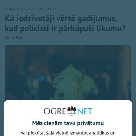
Sestdiena, 8. augusts, 2026 11:41
Kā iedzīvotāji vērtē gadījumus,
kad policisti ir pārkāpuši likumu?
Liene Ozola
Mēs cienām tavu privātumu
Vai piekrītat šajā vietnē izmantot analītikas un
Foto: Valsts policija / Liene Ozola