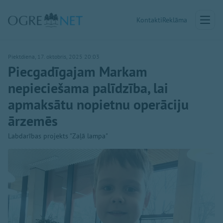
Kontakti
Reklāma
Piektdiena, 17. oktobris, 2025 20:03
Piecgadīgajam Markam
nepieciešama palīdzība, lai
apmaksātu nopietnu operāciju
ārzemēs
Labdarības projekts "Zaļā lampa"