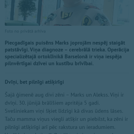
Foto no privātā arhīva
Piecgadīgais puisēns Marks joprojām nespēj staigāt
patstāvīgi. Viņa diagnoze – cerebrālā trieka. Operācija
specializētajā ortoklīnikā Barselonā ir viņa iespēja
pilnvērtīgai dzīvei un kustību brīvībai.
Dvīņi, bet pilnīgi atšķirīgi
Šajā ģimenē aug divi zēni – Marks un Alekss. Viņi ir
dvīņi. 30. jūnijā brālīšiem apritēja 5 gadi.
Svešiniekam viņi šķiet līdzīgi kā divas ūdens lāses.
Taču mamma viņus viegli atšķir un piebilst, ka zēni ir
pilnīgi atšķirīgi arī pēc rakstura un ieradumiem.