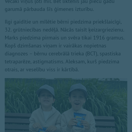
Vecāki viņus ļoti mīl. Bet liktenis jau piecu gadu
garumā pārbauda šīs ģimenes izturību.
Ilgi gaidītie un mīlētie bērni piedzima priekšlaicīgi,
32. grūtniecības nedēļā. Nācās taisīt ķeizargriezienu.
Marks piedzima pirmais un svēra tikai 1916 gramus.
Kopš dzimšanas viņam ir vairākas nopietnas
diagnozes – bērnu cerebrālā trieka (BCT), spastiska
tetraparēze, astigmatisms. Aleksam, kurš piedzima
otrais, ar veselību viss ir kārtībā.