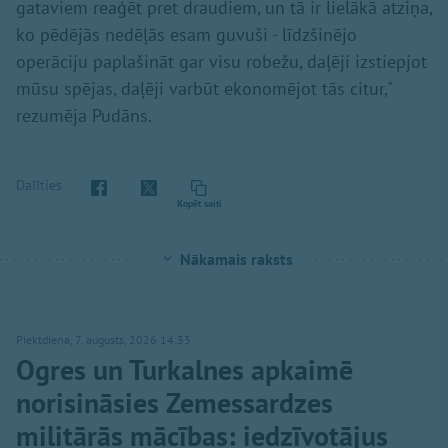
gataviem reaģēt pret draudiem, un tā ir lielākā atziņa,
ko pēdējās nedēļās esam guvuši - līdzšinējo
operāciju paplašināt gar visu robežu, daļēji izstiepjot
mūsu spējas, daļēji varbūt ekonomējot tās citur,"
rezumēja Pudāns.
Dalīties
Kopēt saiti
Nākamais raksts
Piektdiena, 7. augusts, 2026 14:33
Ogres un Turkalnes apkaimē
norisināsies Zemessardzes
militārās mācības: iedzīvotājus