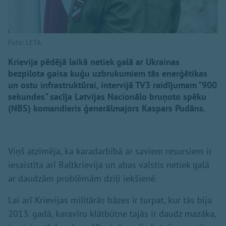
Foto: LETA
Krievija pēdējā laikā netiek galā ar Ukrainas
bezpilota gaisa kuģu uzbrukumiem tās enerģētikas
un ostu infrastruktūrai, intervijā TV3 raidījumam "900
sekundes" sacīja Latvijas Nacionālo bruņoto spēku
(NBS) komandieris ģenerālmajors Kaspars Pudāns.
Viņš atzīmēja, ka karadarbībā ar saviem resursiem ir
iesaistīta arī Baltkrievija un abas valstis netiek galā
ar daudzām problēmām dziļi iekšienē.
Lai arī Krievijas militārās bāzes ir turpat, kur tās bija
2013. gadā, karavīru klātbūtne tajās ir daudz mazāka,