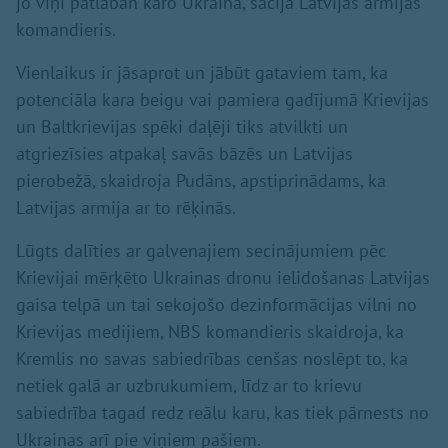
jo viņi patlaban karo Ukrainā, sacīja Latvijas armijas
komandieris.
Vienlaikus ir jāsaprot un jābūt gataviem tam, ka
potenciāla kara beigu vai pamiera gadījumā Krievijas
un Baltkrievijas spēki daļēji tiks atvilkti un
atgriezīsies atpakaļ savās bāzēs un Latvijas
pierobežā, skaidroja Pudāns, apstiprinādams, ka
Latvijas armija ar to rēķinās.
Lūgts dalīties ar galvenajiem secinājumiem pēc
Krievijai mērķēto Ukrainas dronu ielidošanas Latvijas
gaisa telpā un tai sekojošo dezinformācijas vilni no
Krievijas medijiem, NBS komandieris skaidroja, ka
Kremlis no savas sabiedrības cenšas noslēpt to, ka
netiek galā ar uzbrukumiem, līdz ar to krievu
sabiedrība tagad redz reālu karu, kas tiek pārnests no
Ukrainas arī pie viņiem pašiem.