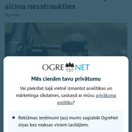
aicina nesatraukties
OgreNet
Mēs cienām tavu privātumu
Vai piekrītat šajā vietnē izmantot analītikas un
mārketinga sīkdatnes, saskaņā ar mūsu
privātuma
politiku
?
Foto: Ogres 54. bataljona zemessargi
Reklāmas ieņēmumi ļauj mums saglabāt OgreNet
No 7. līdz 9. augustam Ogres militārajā bāzē un
ziņas bez maksas visiem lasītājiem.
Turkalnes mežos notiks Zemessardzes 2. Vidzemes