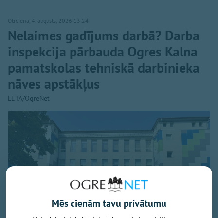
Otrdiena, 4. augusts, 2026 13:24
Nelaimes gadījums darbā? Darba
inspekcija pārbauda Ogres Kalna
pamatskolas tehniskā darbinieka
nāves apstākļus
LETA/OgreNet
Mēs cienām tavu privātumu