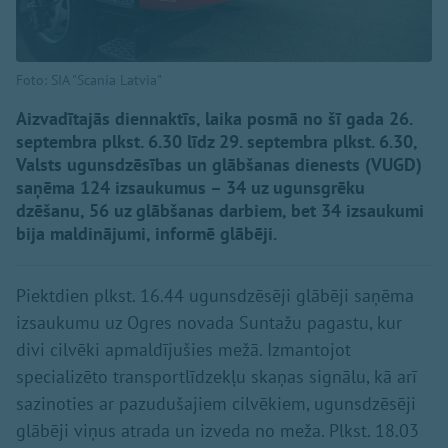
Foto: SIA "Scania Latvia"
Aizvadītajās diennaktīs, laika posmā no šī gada 26.
septembra plkst. 6.30 līdz 29. septembra plkst. 6.30,
Valsts ugunsdzēsības un glābšanas dienests (VUGD)
saņēma 124 izsaukumus – 34 uz ugunsgrēku
dzēšanu, 56 uz glābšanas darbiem, bet 34 izsaukumi
bija maldinājumi, informē glābēji.
Piektdien plkst. 16.44 ugunsdzēsēji glābēji saņēma
izsaukumu uz Ogres novada Suntažu pagastu, kur
divi cilvēki apmaldījušies mežā. Izmantojot
specializēto transportlīdzekļu skaņas signālu, kā arī
sazinoties ar pazudušajiem cilvēkiem, ugunsdzēsēji
glābēji viņus atrada un izveda no meža. Plkst. 18.03