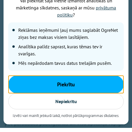
Vai piekrītat šajā vietnē izmantot analītikas un
mārketinga sīkdatnes, saskaņā ar mūsu
privātuma
Foto: Ogres Kalna pamatskola
politiku
?
Valsts darba inspekcija (VDI) sākusi pārbaudi par
tehniskā darbinieka nāvi Ogres Kalna pamatskolā,
Reklāmas ieņēmumi ļauj mums saglabāt OgreNet
informēja inspekcija.
ziņas bez maksas visiem lasītājiem.
Analītika palīdz saprast, kuras tēmas tev ir
svarīgas.
Pēc informācijas saņemšanas VDI amatpersonas
nekavējoties devušās uz notikuma vietu. Pārbaudē ir
Mēs nepārdodam tavus datus trešajām pusēm.
pieņemtas liecības un tiek noskaidroti visi notikušā
apstākļi, lai izvērtētu, vai šis gadījums ir
Piekrītu
kvalificējams kā nelaimes gadījums darbā.
Inspekcijā uzsver, ka jebkādus secinājumus par
Nepiekrītu
notikušā cēloņiem un iespējamiem darba
aizsardzības prasību pārkāpumiem varēs izdarīt tikai
Izvēli vari mainīt jebkurā laikā, notīrot pārlūkprogrammas sīkdatnes.
pēc pārbaudes pabeigšanas un visu apstākļu rūpīgas
izvērtēšanas.