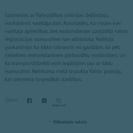
Sazinoties ar Pašvaldības policijas dežūrdaļu,
noskaidroti vadītāja dati. Konstatēts, ka viņam nav
vadītāja apliecības, bet motorolleram uzstādītā valsts
reģistrācijas numurzīme nav atbilstoša. Vadītājs
paskaidroja, ka tikko izbraucis no garāžām, lai pēc
nelieliem remontdarbiem pārbaudītu motorolleri, un
ka transportlīdzekli esot iegādājies jau ar šādu
numurzīmi. Notikuma vietā izsaukta Valsts policija,
kas pārņēma turpmākās darbības.
Dalīties
Kopēt saiti
Nākamais raksts