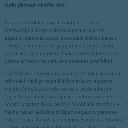
kurās jāievada minētie dati."
Krāpnieki nedēļas nogalē izsūtījuši Latvijas
iedzīvotājiem krāpnieciskus e-pastus, aicinot
atjaunot personas datus. Swedbank aicina klientus
neuzķerties un nekādā gadījumā neatbildēt šiem
krāpnieku aicinājumiem. Banka nesūta klientiem e-
pastus ar personas datu atjaunošanas prasībām!
Spriežot pēc saņemtajām ziņām no bankas klientiem,
krāpnieki nedēļas nogalē krāpnieciskos e-pastus
mērķējuši tieši uz cilvēku darba e-pasta adresēm.
Tāpēc liela daļa iedzīvotāju ar šo viltus ziņu saskaras
šodien, uzsākot darba nedēļu. Swedbank atgādina –
banka nekad nesūtīs aicinājumu atjaunot personas
datus e-pastā. Ja būs šāda nepieciešamība, tad banka
saziņu ar klientu veiks internetbankā, kurā arī būs