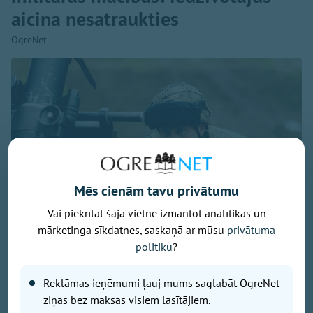
aicina nesatraukties
OgreNet
Mēs cienām tavu privātumu
Vai piekrītat šajā vietnē izmantot analītikas un
mārketinga sīkdatnes, saskaņā ar mūsu
privātuma
politiku
?
Foto: Ogres 54. bataljona zemessargi
Reklāmas ieņēmumi ļauj mums saglabāt OgreNet
No 7. līdz 9. augustam Ogres militārajā bāzē un
ziņas bez maksas visiem lasītājiem.
Turkalnes mežos notiks Zemessardzes 2. Vidzemes