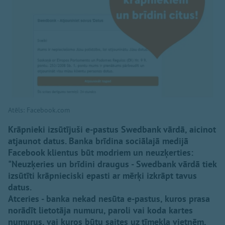
Atēls: Facebook.com
Krāpnieki izsūtījuši e-pastus Swedbank vārdā, aicinot
atjaunot datus. Banka brīdina sociālajā medijā
Facebook klientus būt modriem un neuzķerties:
"Neuzķeries un brīdini draugus - Swedbank vārdā tiek
izsūtīti krāpnieciski epasti ar mērķi izkrāpt tavus
datus.
Atceries - banka nekad nesūta e-pastus, kuros prasa
norādīt lietotāja numuru, paroli vai koda kartes
numurus, vai kuros būtu saites uz tīmekļa vietnēm,