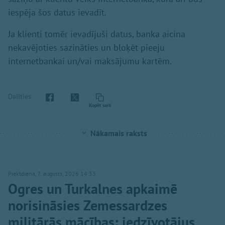
iespēja šos datus ievadīt.
Ja klienti tomēr ievadījuši datus, banka aicina
nekavējoties sazināties un bloķēt pieeju
internetbankai un/vai maksājumu kartēm.
Dalīties
Kopēt saiti
Nākamais raksts
Piektdiena, 7. augusts, 2026 14:33
Ogres un Turkalnes apkaimē
norisināsies Zemessardzes
militārās mācības: iedzīvotājus