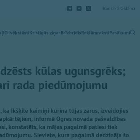
Kontakti
Reklāma
ļi
Cilvēkstāsti
Kristīgās ziņas
Brīvbrīdis
Reklāmraksti
Pasākumi
dzēsts kūlas ugunsgrēks;
zari rada piedūmojumu
ka Ikšķilē kaimiņi kurina tūjas zarus, izveidojies
 apkārtējiem, informē Ogres novada pašvaldības
esi, konstatēts, ka mājas pagalmā patiesi tiek
sadūmojumu. Sieviete, kura pagalmā dedzināja šo