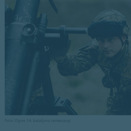
Foto: Ogres 54. bataljona zemessargi