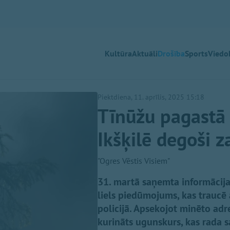
Kultūra
Aktuāli
Drošība
Sports
Viedok
Piektdiena, 11. aprīlis, 2025 15:18
Tīnūžu pagastā 
Ikšķilē degoši 
"Ogres Vēstis Visiem"
31. martā saņemta informācija, 
liels piedūmojums, kas traucē
policijā. Apsekojot minēto adr
kurināts ugunskurs, kas rada 