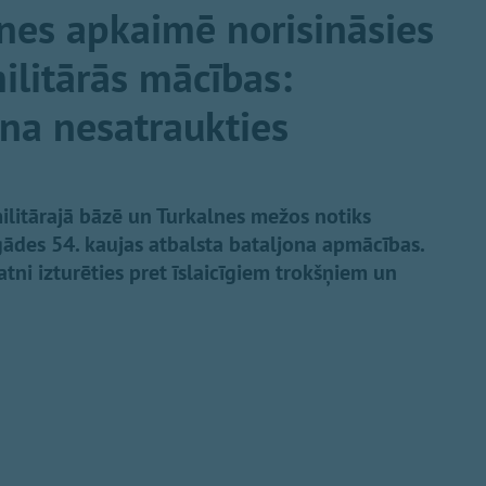
nes apkaimē norisināsies
litārās mācības:
ina nesatraukties
ilitārajā bāzē un Turkalnes mežos notiks
ādes 54. kaujas atbalsta bataljona apmācības.
ratni izturēties pret īslaicīgiem trokšņiem un