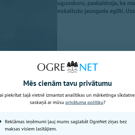
ugunskuru, paskaidroja, ka man
nokaltušu jaungada eglīti. Uzs
Mēs cienām tavu privātumu
rīlī, veicot apsekošanu, nama pagalmā Lielvārdē, konstatēt
ai piekrītat šajā vietnē izmantot analītikas un mārketinga sīkdatne
saskaņā ar mūsu
privātuma politiku
?
as dega koku zaru atgriezumi. Līdzās ugunskuram atradās
oja, ka nav zinājusi, ka nedrīkst dedzināt koku zaru atgri
tot, ka nekavējoties ugunskurs tiks nodzēsts. Veiktas profila
Reklāmas ieņēmumi ļauj mums saglabāt OgreNet ziņas bez
ts mutisks brīdinājums.
maksas visiem lasītājiem.