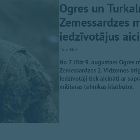
Ogres un Turkal
Zemessardzes mi
iedzīvotājus aic
OgreNet
No 7. līdz 9. augustam Ogres m
Zemessardzes 2. Vidzemes brig
Iedzīvotāji tiek aicināti ar sap
militārās tehnikas klātbūtni.