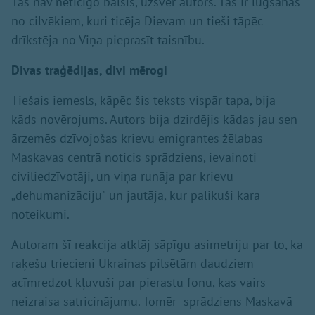
Tās nav neticīgo balsis, uzsver autors. Tās ir lūgšanas
no cilvēkiem, kuri ticēja Dievam un tieši tāpēc
drīkstēja no Viņa pieprasīt taisnību.
Divas traģēdijas, divi mērogi
Tiešais iemesls, kāpēc šis teksts vispār tapa, bija
kāds novērojums. Autors bija dzirdējis kādas jau sen
ārzemēs dzīvojošas krievu emigrantes žēlabas -
Maskavas centrā noticis sprādziens, ievainoti
civiliedzīvotāji, un viņa runāja par krievu
„dehumanizāciju" un jautāja, kur palikuši kara
noteikumi.
Autoram šī reakcija atklāj sāpīgu asimetriju par to, ka
raķešu triecieni Ukrainas pilsētām daudziem
acīmredzot kļuvuši par pierastu fonu, kas vairs
neizraisa satricinājumu. Tomēr sprādziens Maskavā -