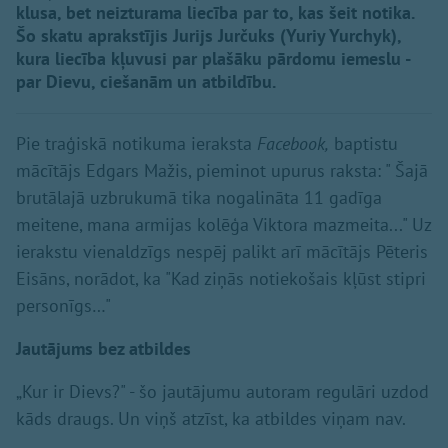
klusa, bet neizturama liecība par to, kas šeit notika.
Šo skatu aprakstījis Jurijs Jurčuks (Yuriy Yurchyk),
kura liecība kļuvusi par plašāku pārdomu iemeslu -
par Dievu, ciešanām un atbildību.
Pie traģiskā notikuma ieraksta
Facebook,
baptistu
mācītājs Edgars Mažis, pieminot upurus raksta: " Šajā
brutālajā uzbrukumā tika nogalināta 11 gadīga
meitene, mana armijas kolēģa Viktora mazmeita..." Uz
ierakstu vienaldzīgs nespēj palikt arī mācītājs Pēteris
Eisāns, norādot, ka "Kad ziņās notiekošais kļūst stipri
personīgs…"
Jautājums bez atbildes
„Kur ir Dievs?" - šo jautājumu autoram regulāri uzdod
kāds draugs. Un viņš atzīst, ka atbildes viņam nav.