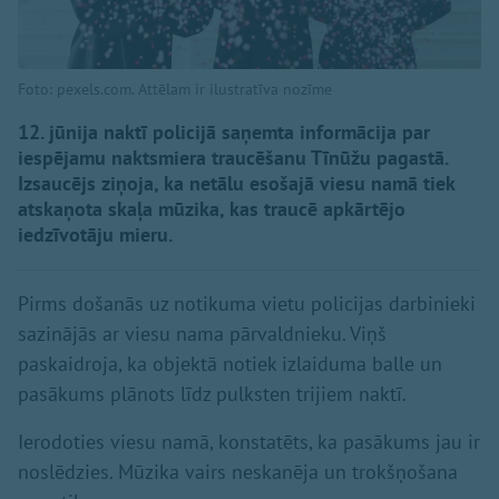
Foto: pexels.com. Attēlam ir ilustratīva nozīme
12. jūnija naktī policijā saņemta informācija par
iespējamu naktsmiera traucēšanu Tīnūžu pagastā.
Izsaucējs ziņoja, ka netālu esošajā viesu namā tiek
atskaņota skaļa mūzika, kas traucē apkārtējo
iedzīvotāju mieru.
Pirms došanās uz notikuma vietu policijas darbinieki
sazinājās ar viesu nama pārvaldnieku. Viņš
paskaidroja, ka objektā notiek izlaiduma balle un
pasākums plānots līdz pulksten trijiem naktī.
Ierodoties viesu namā, konstatēts, ka pasākums jau ir
noslēdzies. Mūzika vairs neskanēja un trokšņošana