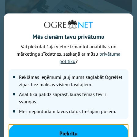
Mēs cienām tavu privātumu
Vai piekrītat šajā vietnē izmantot analītikas un
mārketinga sīkdatnes, saskaņā ar mūsu
privātuma
politiku
?
Reklāmas ieņēmumi ļauj mums saglabāt OgreNet
ziņas bez maksas visiem lasītājiem.
Foto - Krista Blūma
Analītika palīdz saprast, kuras tēmas tev ir
svarīgas.
"Mūsdienu steigā bērniem arvien biežāk pietrūkst
kustību, pilnvērtīga uztura, miega un vienkārši
Mēs nepārdodam tavus datus trešajām pusēm.
mierīga laika kopā ar ģimeni," tā savas pirmās
grāmatas atvēršanas svētkos uzsvēra sertificētā
uztura speciāliste un uztura zinātniece Gita Ignace.
Piekrītu