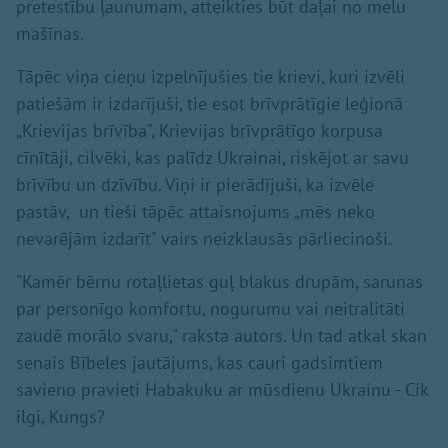
pretestību ļaunumam, atteikties būt daļai no melu
mašīnas.
Tāpēc viņa cieņu izpelnījušies tie krievi, kuri izvēli
patiešām ir izdarījuši, tie esot brīvprātīgie leģionā
„Krievijas brīvība", Krievijas brīvprātīgo korpusa
cīnītāji, cilvēki, kas palīdz Ukrainai, riskējot ar savu
brīvību un dzīvību. Viņi ir pierādījuši, ka izvēle
pastāv, un tieši tāpēc attaisnojums „mēs neko
nevarējām izdarīt" vairs neizklausās pārliecinoši.
"Kamēr bērnu rotaļlietas guļ blakus drupām, sarunas
par personīgo komfortu, nogurumu vai neitralitāti
zaudē morālo svaru," raksta autors. Un tad atkal skan
senais Bībeles jautājums, kas cauri gadsimtiem
savieno pravieti Habakuku ar mūsdienu Ukrainu - Cik
ilgi, Kungs?