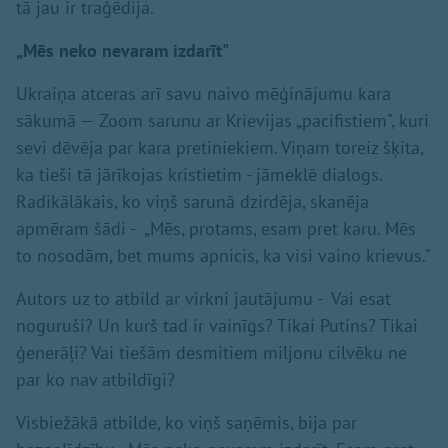
tā jau ir traģēdija.
„Mēs neko nevaram izdarīt"
Ukraiņa atceras arī savu naivo mēģinājumu kara
sākumā — Zoom sarunu ar Krievijas „pacifistiem", kuri
sevi dēvēja par kara pretiniekiem. Viņam toreiz šķita,
ka tieši tā jārīkojas kristietim - jāmeklē dialogs.
Radikālākais, ko viņš sarunā dzirdēja, skanēja
apmēram šādi - „Mēs, protams, esam pret karu. Mēs
to nosodām, bet mums apnicis, ka visi vaino krievus."
Autors uz to atbild ar virkni jautājumu - Vai esat
noguruši? Un kurš tad ir vainīgs? Tikai Putins? Tikai
ģenerāļi? Vai tiešām desmitiem miljonu cilvēku ne
par ko nav atbildīgi?
Visbiežākā atbilde, ko viņš saņēmis, bija par