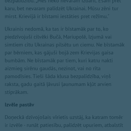
bezpalīdzību. „Mēs neko nevaram izdarīt. Esam pret
karu, bet nevaram palīdzēt Ukrainai. Mūsu zēni tur
mirst. Krievijā ir bīstami iestāties pret režīmu."
Ukrainis nedomā, ka tas ir bīstamāk par to, ko
piedzīvojuši cilvēki Bučā, Mariupolē, Izjumā vai
simtiem citu Ukrainas pilsētu un ciemu. Ne bīstamāk
par bērniem, kas gājuši bojā zem Krievijas gaisa
bumbām. Ne bīstamāk par tiem, kuri katru nakti
aizmieg sirēnu gaudās, nezinot, vai no rīta
pamodīsies. Tieši šāda klusa bezpalīdzība, viņš
raksta, gadu gaitā ļāvusi ļaunumam kļūt arvien
stiprākam.
Izvēle pastāv
Doņeckā dzīvojošais vīrietis uzstāj, ka katram tomēr
ir izvēle - runāt patiesību, palīdzēt upuriem, atbalstīt