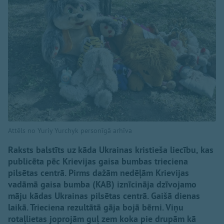
Attēls no Yuriy Yurchyk personīgā arhīva
Raksts balstīts uz kāda Ukrainas kristieša liecību, kas
publicēta pēc Krievijas gaisa bumbas trieciena
pilsētas centrā. Pirms dažām nedēļām Krievijas
vadāmā gaisa bumba (KAB) iznīcināja dzīvojamo
māju kādas Ukrainas pilsētas centrā. Gaišā dienas
laikā. Trieciena rezultātā gāja bojā bērni. Viņu
rotaļlietas joprojām guļ zem koka pie drupām kā