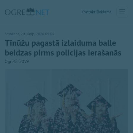
Kontakti
Reklāma
Sestdiena, 20. jūnijs, 2026 09:05
Tīnūžu pagastā izlaiduma balle
beidzas pirms policijas ierašanās
OgreNet/OVV