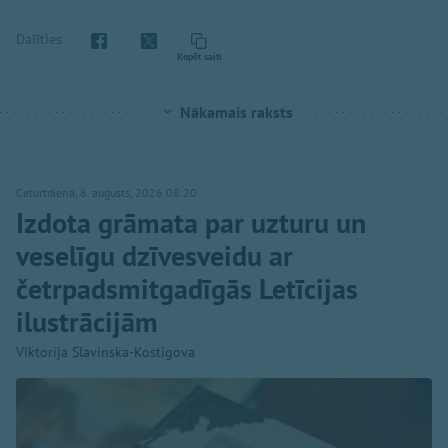
Dalīties
Kopēt saiti
Nākamais raksts
Ceturtdiena, 6. augusts, 2026 08:20
Izdota grāmata par uzturu un
veselīgu dzīvesveidu ar
četrpadsmitgadīgās Letīcijas
ilustrācijām
Viktorija Slavinska-Kostigova