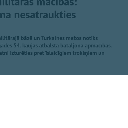
litārās mācības:
ina nesatraukties
ilitārajā bāzē un Turkalnes mežos notiks
ādes 54. kaujas atbalsta bataljona apmācības.
ratni izturēties pret īslaicīgiem trokšņiem un