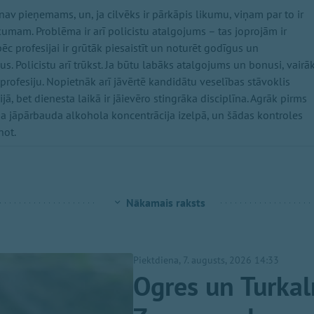
nav pieņemams, un, ja cilvēks ir pārkāpis likumu, viņam par to ir
likumam. Problēma ir arī policistu atalgojums – tas joprojām ir
pēc profesijai ir grūtāk piesaistīt un noturēt godīgus un
us. Policistu arī trūkst. Ja būtu labāks atalgojums un bonusi, vairā
 profesiju. Nopietnāk arī jāvērtē kandidātu veselības stāvoklis
ā, bet dienesta laikā ir jāievēro stingrāka disciplīna. Agrāk pirms
ja jāpārbauda alkohola koncentrācija izelpā, un šādas kontroles
not.
Nākamais raksts
Piektdiena, 7. augusts, 2026 14:33
Ogres un Turkal