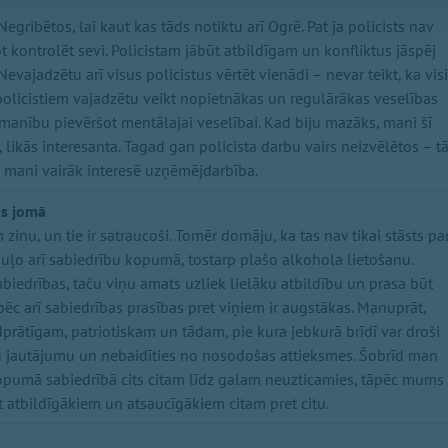
egribētos, lai kaut kas tāds notiktu arī Ogrē. Pat ja policists nav
ot kontrolēt sevi. Policistam jābūt atbildīgam un konfliktus jāspēj
 Nevajadzētu arī visus policistus vērtēt vienādi – nevar teikt, ka visi
a policistiem vajadzētu veikt nopietnākas un regulārākas veselības
manību pievēršot mentālajai veselībai. Kad biju mazāks, mani šī
ja, likās interesanta. Tagad gan policista darbu vairs neizvēlētos – t
ba, mani vairāk interesē uzņēmējdarbība.
as jomā
zinu, un tie ir satraucoši. Tomēr domāju, ka tas nav tikai stāsts pa
guļo arī sabiedrību kopumā, tostarp plašo alkohola lietošanu.
sabiedrības, taču viņu amats uzliek lielāku atbildību un prasa būt
ēc arī sabiedrības prasības pret viņiem ir augstākas. Manuprāt,
prātīgam, patriotiskam un tādam, pie kura jebkurā brīdī var droši
ru jautājumu un nebaidīties no nosodošas attieksmes. Šobrīd man
Kopumā sabiedrībā cits citam līdz galam neuzticamies, tāpēc mums
 atbildīgākiem un atsaucīgākiem citam pret citu.