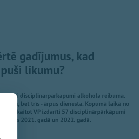
ērtē gadījumus, kad
kāpuši likumu?
sēti pieci disciplinārpārkāpumi alkohola reibumā.
a laikā, bet trīs - ārpus dienesta. Kopumā laikā no
am ieskaitot VP izdarīti 57 disciplinārpārkāpumi
izdarīts 2021. gadā un 2022. gadā.
s,