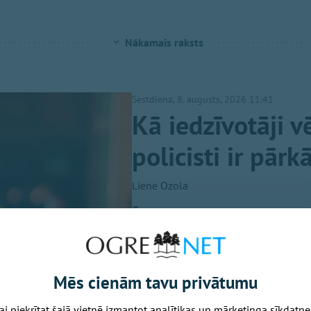
Nākamais raksts
Sestdiena, 8. augusts, 2026 11:41
Kā iedzīvotāji v
policisti ir pār
Liene Ozola
Šogad Valsts policijā (VP) fik
Divi pārkāpumi izdarīti dienest
2021. gada līdz šī gada august
alkohola reibumā. No tiem 31 
Mēs cienām tavu privātumu
ai piekrītat šajā vietnē izmantot analītikas un mārketinga sīkdatne