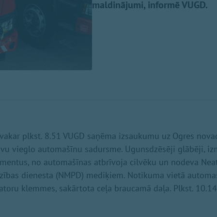
maldinājumi, informē VUGD.
, vakar plkst. 8.51 VUGD saņēma izsaukumu uz Ogres nova
divu vieglo automašīnu sadursme. Ugunsdzēsēji glābēji, i
rumentus, no automašīnas atbrīvoja cilvēku un nodeva Nea
dzības dienesta (NMPD) mediķiem. Notikuma vietā automa
toru klemmes, sakārtota ceļa braucamā daļa. Plkst. 10.1