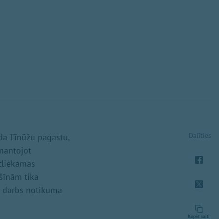
Dalīties
da Tīnūžu pagastu,
zmantojot
tliekamās
šīnām tika
4 darbs notikuma
Kopēt saiti