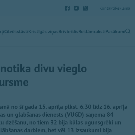
Kontakti
Reklāma
ļi
Cilvēkstāsti
Kristīgās ziņas
Brīvbrīdis
Reklāmraksti
Pasākumi
notika divu vieglo
dursme
smā no šī gada 15. aprīļa plkst. 6.30 līdz 16. aprīļa
ības un glābšanas dienests (VUGD) saņēma 84
u dzēšanu, no tiem 32 bija kūlas ugunsgrēki un
glābšanas darbiem, bet vēl 13 izsaukumi bija