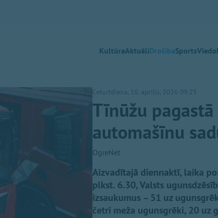
Kultūra
Aktuāli
Drošība
Sports
Viedok
Ceturtdiena, 16. aprīlis, 2026 09:25
Tīnūžu pagastā 
automašīnu sa
OgreNet
Aizvadītajā diennaktī, laika po
plkst. 6.30, Valsts ugunsdzēs
izsaukumus – 51 uz ugunsgrēk
četri meža ugunsgrēki, 20 uz 