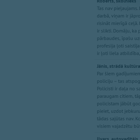
Roberts, skolnieks
Tas nav pieļaujams. N
darbā, viņam ir jāpr
risināt mierīgā ceļā.
ir slikti. Domāju, k
pārbaudes, īpašu uz
profesija ļoti saistī
ir ļoti liela atbildī
Jānis, strādā kultūr
Par šiem gadījumiem 
policiju – tas atspo
Policisti ir daļa no 
paraugam citiem, tāp
policistam jābūt god
pieiet, uzdot jebku
tādas sajūtas nav. 
visiem vajadzētu būt
Ilvars, autovadītājs