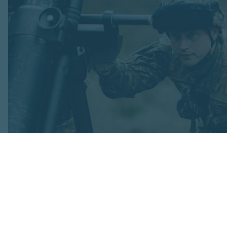
Foto: Ogres 54. bataljona zemessargi