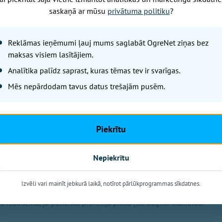
saskaņā ar mūsu
privātuma politiku
?
Reklāmas ieņēmumi ļauj mums saglabāt OgreNet ziņas bez
maksas visiem lasītājiem.
Analītika palīdz saprast, kuras tēmas tev ir svarīgas.
Mēs nepārdodam tavus datus trešajām pusēm.
stumkopšanā
Piekrītu
araugam sabiedrībai, nedrīkstētu būt tā, ka no policista baidās. Ja
s noziegumu, viņam par to ir jāatbild tāpat kā jebkuram citam,
 vairs nedrīkstētu strādāt un saņemt arī visas ar dienestu saistītās
Nepiekrītu
et, ka problēmas ir arī pašā sistēmā. Dažkārt rodas iespaids, ka
i par citiem, tāpēc arī atļaujas būt bravūrīgi vai braukt reibumā.
Izvēli vari mainīt jebkurā laikā, notīrot pārlūkprogrammas sīkdatnes.
ata policistu sagatavošanas process – kā viņus māca, kādas
u ieaudzina, jo policista profesija prasa ļoti augstu atbildību.