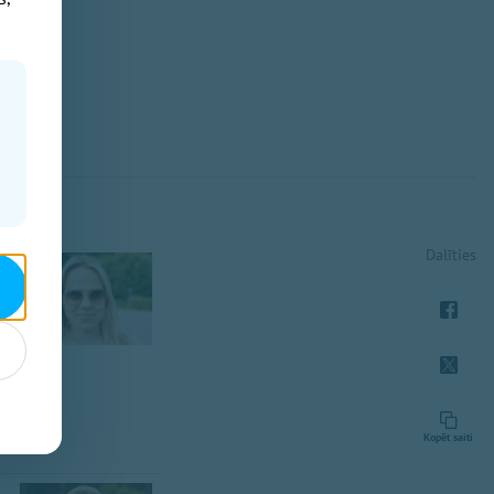
Dalīties
Kopēt saiti