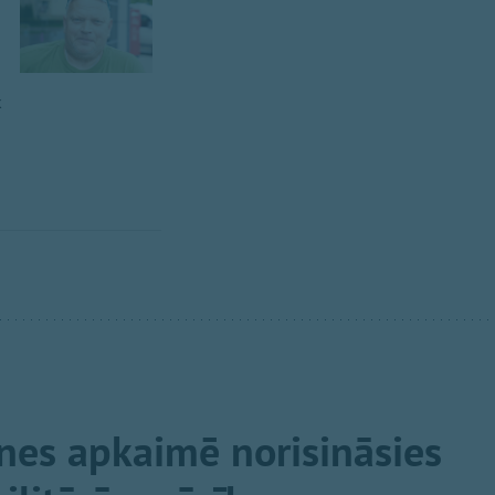
k
nes apkaimē norisināsies