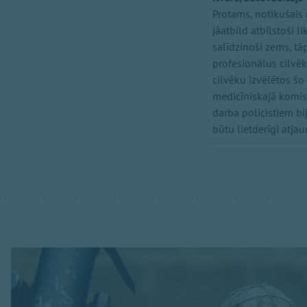
Protams, notikušais 
jāatbild atbilstoši 
salīdzinoši zems, tā
profesionālus cilvēk
cilvēku izvēlētos šo
medicīniskajā komisij
darba policistiem bi
būtu lietderīgi atjau