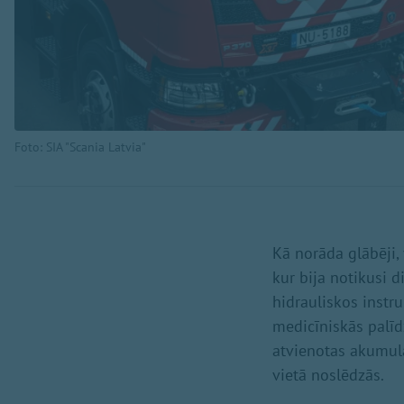
Foto: SIA "Scania Latvia"
Kā norāda glābēji
kur bija notikusi 
hidrauliskos inst
medicīniskās palī
atvienotas akumula
vietā noslēdzās.