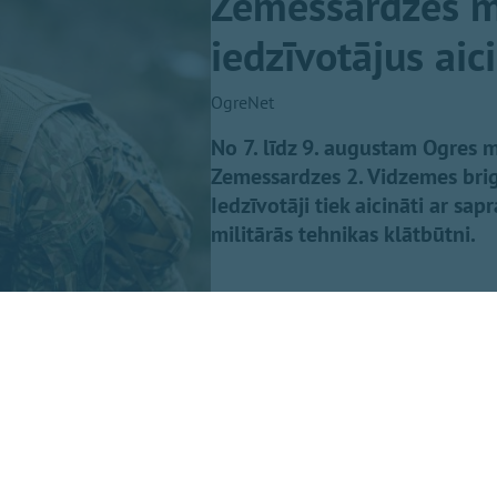
Zemessardzes mi
iedzīvotājus aic
OgreNet
No 7. līdz 9. augustam Ogres m
Zemessardzes 2. Vidzemes brig
Iedzīvotāji tiek aicināti ar sap
militārās tehnikas klātbūtni.