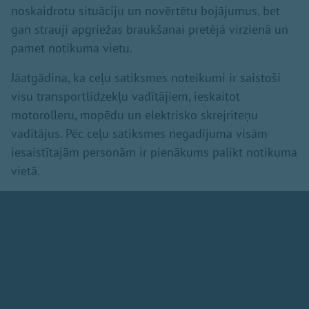
noskaidrotu situāciju un novērtētu bojājumus, bet
gan strauji apgriežas braukšanai pretējā virzienā un
pamet notikuma vietu.
Jāatgādina, ka ceļu satiksmes noteikumi ir saistoši
visu transportlīdzekļu vadītājiem, ieskaitot
motorolleru, mopēdu un elektrisko skrejriteņu
vadītājus. Pēc ceļu satiksmes negadījuma visām
iesaistītajām personām ir pienākums palikt notikuma
vietā.