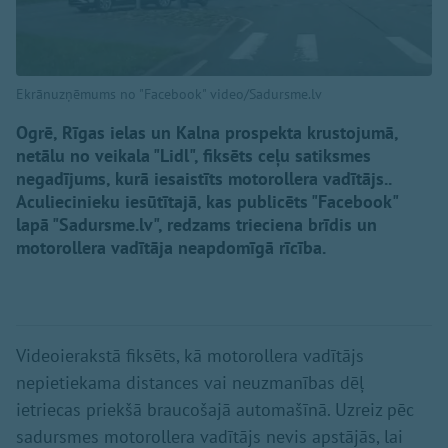
Ekrānuzņēmums no "Facebook" video/Sadursme.lv
Ogrē, Rīgas ielas un Kalna prospekta krustojumā,
netālu no veikala "Lidl", fiksēts ceļu satiksmes
negadījums, kurā iesaistīts motorollera vadītājs..
Aculiecinieku iesūtītajā, kas publicēts "Facebook"
lapā "Sadursme.lv", redzams trieciena brīdis un
motorollera vadītāja neapdomīgā rīcība.
Videoierakstā fiksēts, kā motorollera vadītājs
nepietiekama distances vai neuzmanības dēļ
ietriecas priekšā braucošajā automašīnā. Uzreiz pēc
sadursmes motorollera vadītājs nevis apstājās, lai