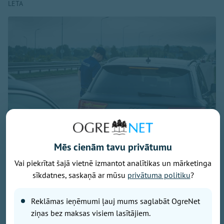
LETA
Mēs cienām tavu privātumu
Vai piekrītat šajā vietnē izmantot analītikas un mārketinga
Foto: Valsts policija
sīkdatnes, saskaņā ar mūsu
privātuma politiku
?
Aizvadītajā diennaktī Latvijā uz ceļiem pieķerti 14
stipri iereibuši un viens vadītājs narkotisko vielu
Reklāmas ieņēmumi ļauj mums saglabāt OgreNet
ietekmē, informēja Valsts policija.
ziņas bez maksas visiem lasītājiem.