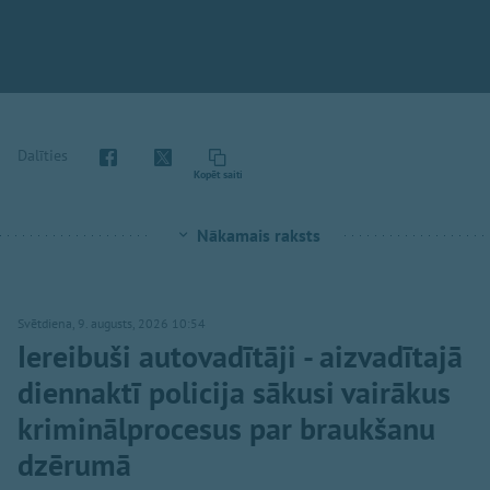
Dalīties
Kopēt saiti
Nākamais raksts
Svētdiena, 9. augusts, 2026 10:54
Iereibuši autovadītāji - aizvadītajā
diennaktī policija sākusi vairākus
kriminālprocesus par braukšanu
dzērumā