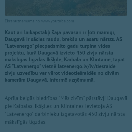
Ekrānuzņēmums no www.youtube.com
Kaut arī laikapstākļi šajā pavasarī ir ļoti mainīgi,
Daugavā ir sācies raudu, brekšu un asaru nārsts. AS
"Latvenergo" piecpadsmito gadu turpina vides
projektu, kurā Daugavā izvieto 450 zivju nārsta
mākslīgās ligzdas Ikšķilē, Kaibalā un Klintainē, tāpat
AS "Latvenergo" vietnē latvenergo.lv/lv/tiesraide
zivju uzvedību var vērot videotiešraidēs no divām
kamerām Daugavā, informē uzņēmumā.
Aprīļa beigās biedrības "Mēs zivīm" pārstāvji Daugavā
pie Kaibalas, Ikšķiles un Klintaines ievietoja AS
"Latvenergo" darbinieku izgatavotās 450 zivju nārsta
mākslīgās ligzdas.