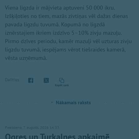
Viena ligzda ir mājvieta aptuveni 50 000 ikru.
Izšķiļoties no tiem, mazās zivtiņas vēl dažas dienas
pavada ligzdu tuvumā. Kopumā no ligzdā
iznērstajiem ikriem izdzīvo 5–10% zivju mazuļu.
Pirmo dzīves periodu, kamēr mazuļi vēl uzturas zivju
ligzdu tuvumā, iespējams vērot tiešraides kamerā,
vēsta uzņēmumā.
Dalīties
Kopēt saiti
Nākamais raksts
Piektdiena, 7. augusts, 2026 14:33
Ogres un Turkalnes apkaimē