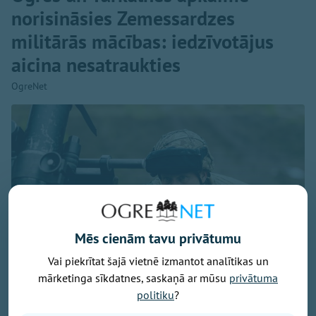
norisināsies Zemessardzes
militārās mācības: iedzīvotājus
aicina nesatraukties
OgreNet
Mēs cienām tavu privātumu
Vai piekrītat šajā vietnē izmantot analītikas un
mārketinga sīkdatnes, saskaņā ar mūsu
privātuma
politiku
?
Foto: Ogres 54. bataljona zemessargi