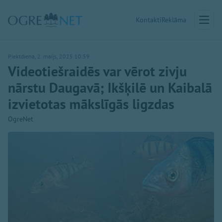
Kontakti
Reklāma
Piektdiena, 2. maijs, 2025 10:59
Videotiešraidēs var vērot zivju
nārstu Daugavā; Ikšķilē un Kaibalā
izvietotas mākslīgās ligzdas
OgreNet