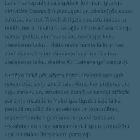
Lai arī laikapstākļi šajā gadā ir ļoti mainīgi, zivju
aktivitāte Daugavā ir pieaugusi un raksturīgās sugas
sākušas nārstot. Visvairāk ligzdās nārsto raudas un
brekši, bet ir novērots, ka tajās nārsto arī asari. Zivju
nārsta "pulkstenim" var sekot, novērojot koku
ziedēšanas laiku – dabā raudu nārsta laiks ir, kad
zied kļavas, bet brekši nārstošanai izvēlas ievu
ziedēšanas laiku, skaidro AS "Latvenergo" pārstāvji.
Nedēļas laikā pēc nārsta ligzdu ievietošanas upē
nārstojošās zivis iznērš tajās ikrus, kas pieķeras pie
egļu zariem, un, atrodoties ūdenī, veiksmīgi attīstās
par zivju mazuļiem. Mākslīgās ligzdas šajā laika
periodā regulāri tiek apsekotas un kontrolētas,
nepieciešamības gadījumā arī pārvietotas un
izskalotas no upes sanesumiem. Ligzdu uzraudzību
veic biedrības "Mēs zivīm" pārstāvji.