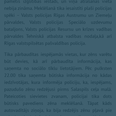
pametis izglītības iestādi, un viņa atrašanās vieta
nebija zināma. Meklēšanā tika iesaistīti plaši policijas
spēki – Valsts policijas Rīgas Austrumu un Ziemeļu
pārvaldes, Valsts policijas Speciālo uzdevumu
bataljons, Valsts policijas Resursu un krīzes vadības
pārvaldes Tehniskā atbalsta vadības nodaļa,kā arī
Rīgas valstspilsētas pašvaldības policija.
Tika pārbaudītas iespējamās vietas, kur zēns varētu
būt devies, kā arī pārbaudīta informācija, kas
saņemta no sociālo tīklu lietotājiem. Pēc pulksten
22.00 tika saņemta būtiska informācija no kādas
iedzīvotājas, kura informēja policiju, ka, iespējams,
pazudušo zēnu redzējusi pirms Salaspils ceļa malā.
Pateicoties sievietes zvanam, policijai tika dots
būtisks pavediens zēna meklēšanā. Tāpat kāds
autovadītājs ziņoja, ka bija redzējis zēnu pļavā pie