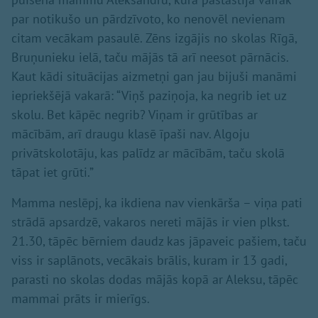
par notikušo un pārdzīvoto, ko nenovēl nevienam
citam vecākam pasaulē. Zēns izgājis no skolas Rīgā,
Bruņunieku ielā, taču mājās tā arī neesot pārnācis.
Kaut kādi situācijas aizmetņi gan jau bijuši manāmi
iepriekšējā vakarā: “Viņš paziņoja, ka negrib iet uz
skolu. Bet kāpēc negrib? Viņam ir grūtības ar
mācībām, arī draugu klasē īpaši nav. Algoju
privātskolotāju, kas palīdz ar mācībām, taču skolā
tāpat iet grūti.”
Mamma neslēpj, ka ikdiena nav vienkārša – viņa pati
strādā apsardzē, vakaros nereti mājās ir vien plkst.
21.30, tāpēc bērniem daudz kas jāpaveic pašiem, taču
viss ir saplānots, vecākais brālis, kuram ir 13 gadi,
parasti no skolas dodas mājās kopā ar Aleksu, tāpēc
mammai prāts ir mierīgs.