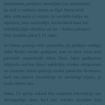
laukumiem, parkiem, nevarējām jau iedomāties,
ka viņš ir nolēmis doties uz Ogri. Vienā brīdī
tētis aizbrauca uz mājām, lai uzvārītu kafiju un
atpūstos, taču sadzirdējis, ka koridorā kaut kas
nobūkšķ.Gājis skatīties un tur – Alekss pārnācis.
Viņš atradies plkst.1.15 naktī.
Arī Valsts policija vērš uzmanību, ka pēdējās nedēļas
laikā fiksēti vairāki gadījumi, kad uz ielas vieni paši
pamanīti nepieskatīti bērni. Visos šajos gadījumos
izšķiroša nozīme bijusi apkārtējo cilvēku vērīgumam
un iesaistei. Valsts policija izsaka pateicību ikvienam,
kurš nav palicis vienaldzīgs un savlaicīgi ziņojis, jo
svešu bērnu nav.
Vakar, 15. aprīļa vakarā tika saņemta informācija par
deviņgadīgu zēnu, kurš pēc mācību stundām bija