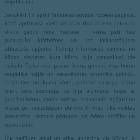
nepildīšanu.
Savukārt 13. aprīlī Valmieras novada Kocēnu pagastā,
kādā apdzīvotā vietā, uz ielas tika atrasta aptuveni
divus gadus veca meitene – viena pati, bez
pieaugušo klātbūtnes un bez laikapstākļiem
atbilstoša apģērba. Policija informāciju saņēma no
kādas sievietes, kura bērnu bija pamanījusi pie
veikala. Tā kā viņa pazina bērna ģimeni, viņa bērnu
nogādāja mājās un nekavējoties informēja policiju.
Ierodoties notikuma vietā, policisti sastapa bērna
māti, kura skaidroja, ka bija aizmigusi kopā ar
jaunāko bērnu, kamēr meitiņa nepamanīti izgājusi no
mājas pa neaizslēgtām durvīm. Ar māti tika veiktas
preventīva rakstura pārrunas par bērna drošību un
uzraudzību.
Šie gadījumi atkal un atkal apliecina, cik būtiski ir