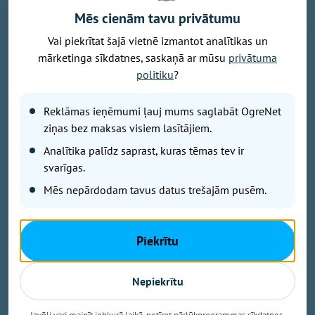
Mēs cienām tavu privātumu
Vai piekrītat šajā vietnē izmantot analītikas un
Foto: Valsts policija / Liene Ozola
mārketinga sīkdatnes, saskaņā ar mūsu
privātuma
Šogad Valsts policijā (VP) fiksēti pieci
politiku
?
disciplinārpārkāpumi alkohola reibumā. Divi
pārkāpumi izdarīti dienesta laikā, bet trīs - ārpus
Reklāmas ieņēmumi ļauj mums saglabāt OgreNet
dienesta. Kopumā laikā no 2021. gada līdz šī gada
ziņas bez maksas visiem lasītājiem.
augustam ieskaitot VP izdarīti 57
Analītika palīdz saprast, kuras tēmas tev ir
disciplinārpārkāpumi alkohola reibumā. No tiem 31
svarīgas.
izdarīts 2021. gadā un 2022. gadā.
Mēs nepārdodam tavus datus trešajām pusēm.
Ilze, darbojas skaistumkopšanā
Policistam ir jābūt paraugam sabiedrībai,
Piekrītu
nedrīkstētu būt tā, ka no policista baidās. Ja
policists ir izdarījis noziegumu, viņam par to ir
Nepiekrītu
jāatbild tāpat kā jebkuram citam, turklāt
policijā tāds vairs nedrīkstētu strādāt un