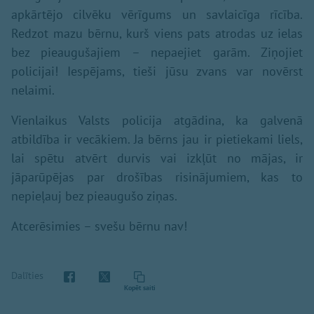
apkārtējo cilvēku vērīgums un savlaicīga rīcība.
Redzot mazu bērnu, kurš viens pats atrodas uz ielas
bez pieaugušajiem – nepaejiet garām. Ziņojiet
policijai! Iespējams, tieši jūsu zvans var novērst
nelaimi.
Vienlaikus Valsts policija atgādina, ka galvenā
atbildība ir vecākiem. Ja bērns jau ir pietiekami liels,
lai spētu atvērt durvis vai izkļūt no mājas, ir
jāparūpējas par drošības risinājumiem, kas to
nepieļauj bez pieaugušo ziņas.
Atcerēsimies – svešu bērnu nav!
Dalīties
Kopēt saiti