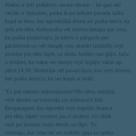
Alekss ir ļoti pieķēries savam tēvam – lai gan abi
vecāki ir šķīrušies, puika ik pa laikam pavada laiku
kopā ar tēvu. Jau iepriekšējā dienā arī puika teicis, ka
grib pie tēta. Aleksandra vēl nezina detaļas par visu,
ko puika piedzīvojis, jo bērns ir pārguris pēc
pārdzīvotā un vēl nespēj visu skaidri izstāstīt, viņš
atrodas pie tēta Ogrē, uz skolu šodien nav gājis, taču
ir zināms, ka vakar no skolas viņš izgājis vakar ap
plkst.14.30. Skolotāja vēl pavaicājusi, kur viņš dosies,
bet puika atteicis, ka ies kopā ar brāli.
“Es pat nebūtu iedomājusies! Pēc zēna stāstītā,
viņš devies uz tramvaju un aizbraucis līdz
Ķengaragam. Jau iepriekš viņš regulāri brauca
pie tēta, tāpēc virziens jau ir zināms. Un tālāk
viņš pa šosejas malu devās uz Ogri. “Es
nezināju, kur viņu iet un meklēt, gāju uz spēļu