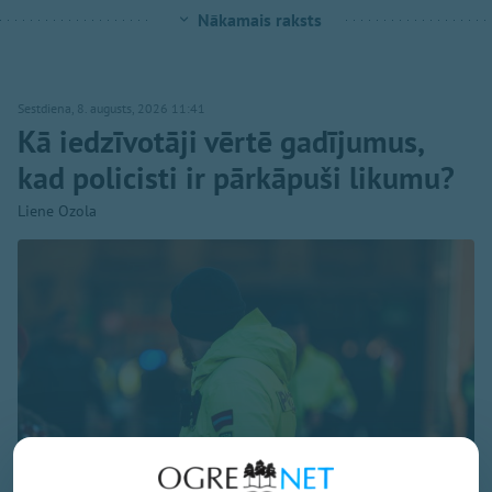
Nākamais raksts
Sestdiena, 8. augusts, 2026 11:41
Kā iedzīvotāji vērtē gadījumus,
kad policisti ir pārkāpuši likumu?
Liene Ozola