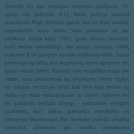
Diemžēl šis nav vienīgais nesenais gadījums. 15.
aprīļa rītā, pulksten. 8.11, Valsts policija saņēma
izsaukumu Rīgā, Brīvības gatvē, kur uz ielas atradās
nepieskatīts mazs bērns. Viņu pamanīja un par
notikušo ziņoja kāds 2001. gadā dzimis jaunietis,
kurš nebija vienaldzīgs. Jau piecas minūtes vēlāk,
pulksten 8.16 policisti ieradās notikuma vietā. Zvana
pieteicējs norādīja, kur, iespējams, dzīvo aptuveni trīs
gadus vecais bērns. Policisti viņu nogādāja mājās pie
mātes, kura paskaidroja, ka, iespējams, bērns izgājis
no slēgtas teritorijas brīdī, kad tēvs bija devies uz
darbu un māte nodarbojusies ar citiem darbiem. Arī
šis gadījums beidzās laimīgi – pateicoties vērīgam
jaunietim, kurš laikus pamanīja notiekošo un
informēja likumsargus. Par notikušo policijā uzsākta
resoriskā pārbaude par vecāku pienākumu