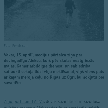
Foto: Pexels.com
Vakar, 15. aprīlī, medijus pāršalca ziņa par
deviņgadīgo Aleksu, kurš pēc skolas neatgriezās
mājās. Kamēr atbildīgie dienesti un sabiedrība
satraukti sekoja līdzi viņa meklēšanai, viņš viens pats
ar kājām mēroja ceļu no Rīgas uz Ogri, lai nokļūtu pie
sava tēta.
Ziņu portālam LA.LV
izdevās sazināties ar pazudušā
puisēna mammu Aleksandru, kura pastāstīja vairāk