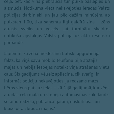
ceļa, bet, kad viņš piebraucis tur, puika paslēpies un
aizmucis. Notikuma vietā nekavējoties ieradās Valsts
policijas darbinieki un jau pēc dažām minūtēm, ap
pulksten 1.00, tika saņemta ilgi gaidītā ziņa – zēns
atrasts sveiks un vesels. Lai turpinātu skaidrot
notikušā apstākļus Valsts policijā uzsākta resoriskā
pārbaude.
Jāpiemin, ka zēna meklēšanu būtiski apgrūtināja
fakts, ka viņš savu mobilo telefonu bija atstājis
mājās un nebija iespējas noteikt viņa atrašanās vietu
caur. Šis gadījums vēlreiz apliecina, cik svarīgi ir
informēt policiju nekavējoties, ja redzams mazs
bērns viens pats uz ielas – kā šajā gadījumā, kur zēns
atradās ceļa malā un stopēja automašīnas. Cik daudzi
šo ainu redzēja, pabrauca garām, noskatījās... un
klusējot aizbrauca mājās?