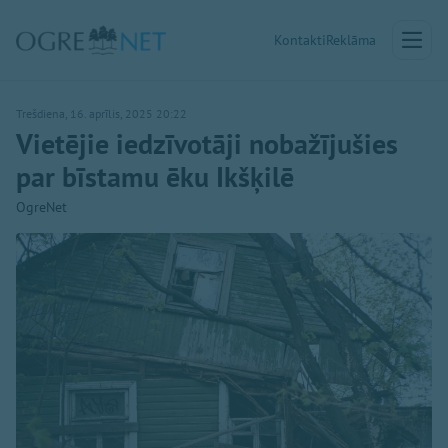
Kontakti
Reklāma
Trešdiena, 16. aprīlis, 2025 20:22
Vietējie iedzīvotāji nobažījušies
par bīstamu ēku Ikšķilē
OgreNet