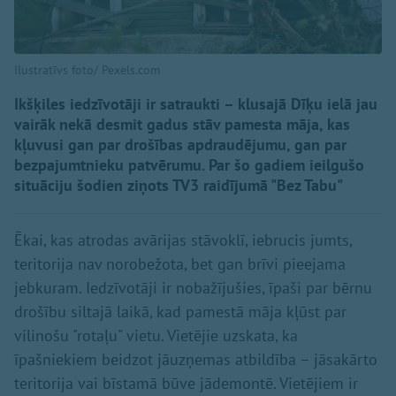
Ilustratīvs foto/ Pexels.com
Ikšķiles iedzīvotāji ir satraukti – klusajā Dīķu ielā jau
vairāk nekā desmit gadus stāv pamesta māja, kas
kļuvusi gan par drošības apdraudējumu, gan par
bezpajumtnieku patvērumu. Par šo gadiem ieilgušo
situāciju šodien ziņots TV3 raidījumā "Bez Tabu"
Ēkai, kas atrodas avārijas stāvoklī, iebrucis jumts,
teritorija nav norobežota, bet gan brīvi pieejama
jebkuram. Iedzīvotāji ir nobažījušies, īpaši par bērnu
drošību siltajā laikā, kad pamestā māja kļūst par
vilinošu "rotaļu" vietu. Vietējie uzskata, ka
īpašniekiem beidzot jāuzņemas atbildība – jāsakārto
teritorija vai bīstamā būve jādemontē. Vietējiem ir