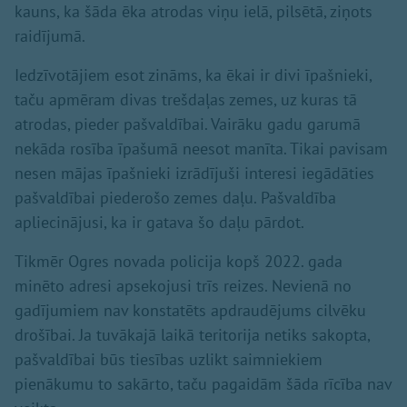
kauns, ka šāda ēka atrodas viņu ielā, pilsētā, ziņots
raidījumā.
Iedzīvotājiem esot zināms, ka ēkai ir divi īpašnieki,
taču apmēram divas trešdaļas zemes, uz kuras tā
atrodas, pieder pašvaldībai. Vairāku gadu garumā
nekāda rosība īpašumā neesot manīta. Tikai pavisam
nesen mājas īpašnieki izrādījuši interesi iegādāties
pašvaldībai piederošo zemes daļu. Pašvaldība
apliecinājusi, ka ir gatava šo daļu pārdot.
Tikmēr Ogres novada policija kopš 2022. gada
minēto adresi apsekojusi trīs reizes. Nevienā no
gadījumiem nav konstatēts apdraudējums cilvēku
drošībai. Ja tuvākajā laikā teritorija netiks sakopta,
pašvaldībai būs tiesības uzlikt saimniekiem
pienākumu to sakārto, taču pagaidām šāda rīcība nav