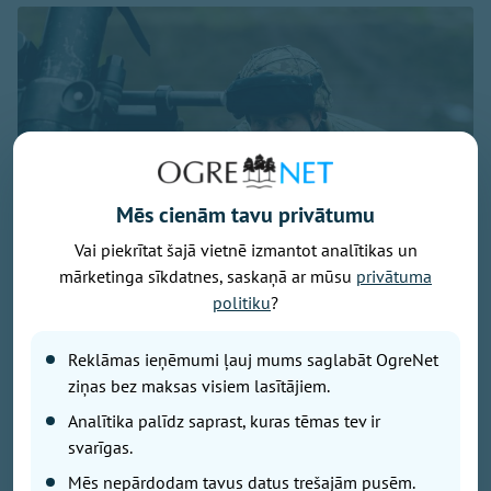
Mēs cienām tavu privātumu
Vai piekrītat šajā vietnē izmantot analītikas un
mārketinga sīkdatnes, saskaņā ar mūsu
privātuma
politiku
?
Foto: Ogres 54. bataljona zemessargi
Reklāmas ieņēmumi ļauj mums saglabāt OgreNet
No 7. līdz 9. augustam Ogres militārajā bāzē un
ziņas bez maksas visiem lasītājiem.
Turkalnes mežos notiks Zemessardzes 2. Vidzemes
brigādes 54. kaujas atbalsta bataljona apmācības.
Analītika palīdz saprast, kuras tēmas tev ir
Iedzīvotāji tiek aicināti ar sapratni izturēties pret
svarīgas.
īslaicīgiem trokšņiem un militārās tehnikas klātbūtni.
Mēs nepārdodam tavus datus trešajām pusēm.