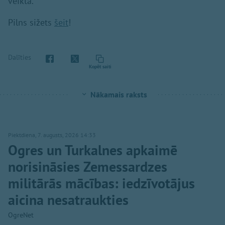
veikta.
Pilns sižets
šeit
!
Dalīties
Kopēt saiti
Nākamais raksts
Piektdiena, 7. augusts, 2026 14:33
Ogres un Turkalnes apkaimē
norisināsies Zemessardzes
militārās mācības: iedzīvotājus
aicina nesatraukties
OgreNet