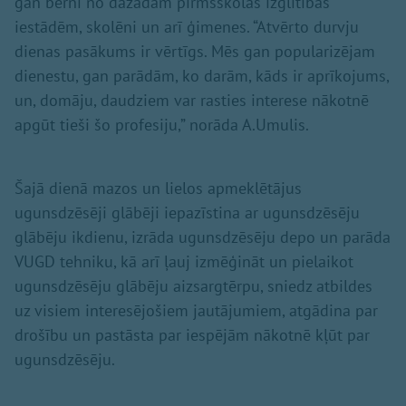
gan bērni no dažādām pirmsskolas izglītības
iestādēm, skolēni un arī ģimenes. “Atvērto durvju
dienas pasākums ir vērtīgs. Mēs gan popularizējam
dienestu, gan parādām, ko darām, kāds ir aprīkojums,
un, domāju, daudziem var rasties interese nākotnē
apgūt tieši šo profesiju,” norāda A.Umulis.
Šajā dienā mazos un lielos apmeklētājus
ugunsdzēsēji glābēji iepazīstina ar ugunsdzēsēju
glābēju ikdienu, izrāda ugunsdzēsēju depo un parāda
VUGD tehniku, kā arī ļauj izmēģināt un pielaikot
ugunsdzēsēju glābēju aizsargtērpu, sniedz atbildes
uz visiem interesējošiem jautājumiem, atgādina par
drošību un pastāsta par iespējām nākotnē kļūt par
ugunsdzēsēju.