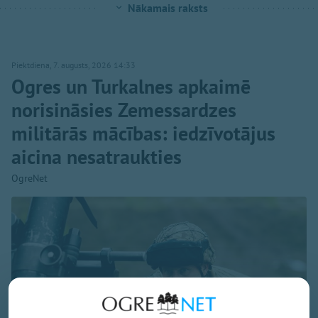
Nākamais raksts
Piektdiena, 7. augusts, 2026 14:33
Ogres un Turkalnes apkaimē
norisināsies Zemessardzes
militārās mācības: iedzīvotājus
aicina nesatraukties
OgreNet