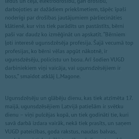
ledus un ceļa, elektrodrošību, gan drošību,
darbojoties ar dažādiem priekšmetiem, tāpēc īpaši
noderīgi par drošības jautājumiem pārliecināties
klātienē, kur viss tiek parādīts un pastāstīts, bērni
paši var daudz ko izmēģināt un apskatīt. “Bērniem
ļoti interesē ugunsdzēsēja profesija. Šajā vecumā top
profesijas, ko bērni vēlas apgūt nākotnē, ir
ugunsdzēsēju, policistu un bosu. Arī šodien VUGD
darbiniekiem viņi vaicāja, vai ugunsdzēsējiem ir
boss,” smaidot atklāj L.Magone.
Ugunsdzēsēju un glābēju dienu, kas tiek atzīmēta 17.
maijā, ugunsdzēsējiem Latvijā patiešām ir svētku
dienu – viņi pulcējas kopā, un tiek godināti tie, kuri
savā darbā izdara vairāk, nekā tiek prasīts, un saņem
VUGD pateicības, goda rakstus, naudas balvas,