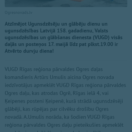
Ogresnovads.lv
Atzīmējot Ugunsdzēsēju un glābēju dienu un
ugunsdzēsības Latvijā 158. gadadienu, Valsts
ugunsdzēsības un glābšanas dienesta (VUGD) visās
daļās un posteņos 17. maijā līdz pat plkst.19.00 ir
Atvērto durvju diena!
VUGD Rīgas reģiona pārvaldes Ogres daļas
komandieris Artūrs Umulis aicina Ogres novada
iedzīvotājus apmeklēt VUGD Rīgas reģiona pārvaldes
Ogres daļu, kas atrodas Ogrē, Rīgas ielā 4, vai
Ķeipenes posteni Ķeipenē, kurā strādā ugunsdzēsēji
glābēji, kas rūpējas par cilvēku drošību Ogres
novadā. A.Umulis norāda, ka šodien VUGD Rīgas
reģiona pārvaldes Ogres daļu pieteikušies apmeklēt