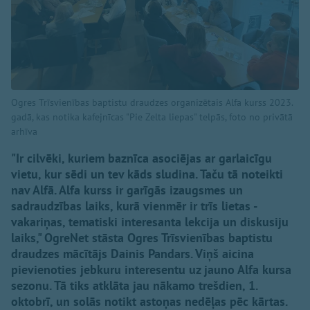
Ogres Trīsvienības baptistu draudzes organizētais Alfa kurss 2023.
gadā, kas notika kafejnīcas "Pie Zelta liepas" telpās, foto no privātā
arhīva
"Ir cilvēki, kuriem baznīca asociējas ar garlaicīgu
vietu, kur sēdi un tev kāds sludina. Taču tā noteikti
nav Alfā. Alfa kurss ir garīgās izaugsmes un
sadraudzības laiks, kurā vienmēr ir trīs lietas -
vakariņas, tematiski interesanta lekcija un diskusiju
laiks," OgreNet stāsta Ogres Trīsvienības baptistu
draudzes mācītājs Dainis Pandars. Viņš aicina
pievienoties jebkuru interesentu uz jauno Alfa kursa
sezonu. Tā tiks atklāta jau nākamo trešdien, 1.
oktobrī, un solās notikt astoņas nedēļas pēc kārtas.