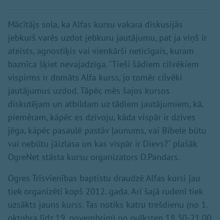
Mācītājs sola, ka Alfas kursu vakara diskusijās
jebkurš varēs uzdot jebkuru jautājumu, pat ja viņš ir
ateists, agnostiķis vai vienkārši neticīgais, kuram
baznīca šķiet nevajadzīga. "Tieši šādiem cilvēkiem
vispirms ir domāts Alfa kurss, jo tomēr cilvēki
jautājumus uzdod. Tāpēc mēs šajos kursos
diskutējam un atbildam uz tādiem jautājumiem, kā,
piemēram, kāpēc es dzīvoju, kāda vispār ir dzīves
jēga, kāpēc pasaulē pastāv ļaunums, vai Bībele būtu
vai nebūtu jāizlasa un kas vispār ir Dievs?" plašāk
OgreNet stāsta kursu organizators D.Pandars.
Ogres Trīsvienības baptistu draudzē Alfas kursi jau
tiek organizēti kopš 2012. gada. Arī šajā rudenī tiek
uzsākts jauns kurss. Tas notiks katru trešdienu (no 1.
oktobra līdz 19. novembrim) no pulksten 18.30-21.00