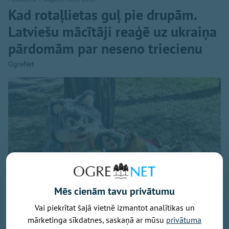
Kad rotaļlietas guļ pie drupām.
Latviešu mācītāji reaģē uz ukraiņa
pārdomām par neseno triecienu
OgreNet
Mēs cienām tavu privātumu
Vai piekrītat šajā vietnē izmantot analītikas un
mārketinga sīkdatnes, saskaņā ar mūsu
privātuma