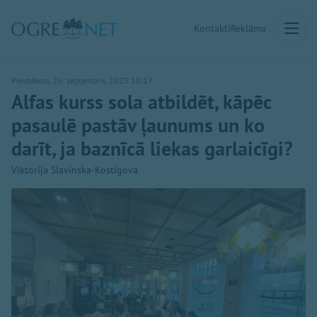
Kontakti
Reklāma
Piektdiena, 26. septembris, 2025 10:17
Alfas kurss sola atbildēt, kāpēc
pasaulē pastāv ļaunums un ko
darīt, ja baznīcā liekas garlaicīgi?
Viktorija Slavinska-Kostigova