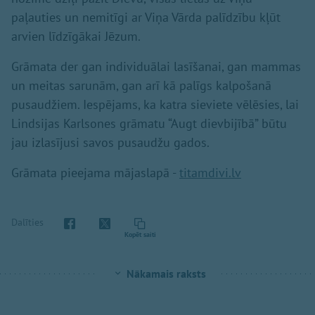
paļauties un nemitīgi ar Viņa Vārda palīdzību kļūt
arvien līdzīgākai Jēzum.
Grāmata der gan individuālai lasīšanai, gan mammas
un meitas sarunām, gan arī kā palīgs kalpošanā
pusaudžiem. Iespējams, ka katra sieviete vēlēsies, lai
Lindsijas Karlsones grāmatu “Augt dievbijībā” būtu
jau izlasījusi savos pusaudžu gados.
Grāmata pieejama mājaslapā -
titamdivi.lv
Dalīties
Kopēt saiti
Nākamais raksts