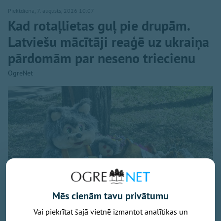
Piektdiena, 7. augusts, 2026 10:07
Kad rotaļlietas guļ pie drupām.
Latviešu mācītāji reaģē uz ukraiņa
pārdomām par neseno triecienu
OgreNet
Mēs cienām tavu privātumu
Vai piekrītat šajā vietnē izmantot analītikas un