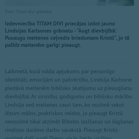
Foto: Titam divi grāmata
Izdevniecība TITAM DIVI priecājas izdot jauno
Lindsijas Karlsones grāmatu - “Augt dievbijībā:
Pusaugu meitenes ceļvedis briedumam Kristū”, jo tā
palīdz meitenēm garīgi pieaugt.
Laikmetā, kurā valda apjukums par personīgo
identitāti, emocijām un pašvērtību, Lindsija Karlsone
piedāvā meitenēm biblisku skatījumu uz pieaugšanu
dievbijībā. Ar sirsnību, godīgumu un biblisku mācību
Lindsija ved meitenes cauri tam, ko nozīmē sekot
Jēzum reālos, praktiskos veidos, jo pieaugt Kristū
nenozīmē tikai atzīmēt Bībeles lasīšanas un lūgšanas
rindiņas darāmo darbu sarakstā. Pieaugt Kristū -
nozīmē dziļi pazīt Dievu, visās lietās uz Viņu