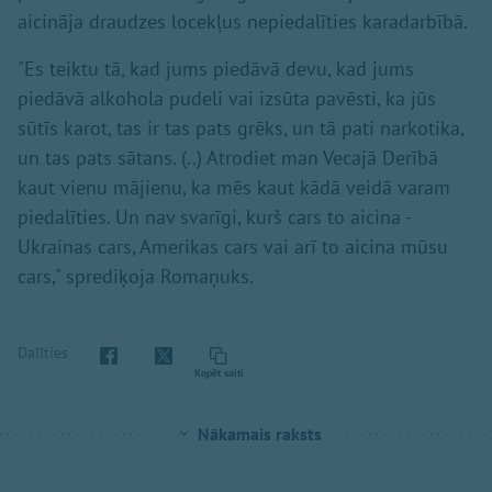
aicināja draudzes locekļus nepiedalīties karadarbībā.
"Es teiktu tā, kad jums piedāvā devu, kad jums
piedāvā alkohola pudeli vai izsūta pavēsti, ka jūs
sūtīs karot, tas ir tas pats grēks, un tā pati narkotika,
un tas pats sātans. (..) Atrodiet man Vecajā Derībā
kaut vienu mājienu, ka mēs kaut kādā veidā varam
piedalīties. Un nav svarīgi, kurš cars to aicina -
Ukrainas cars, Amerikas cars vai arī to aicina mūsu
cars," sprediķoja Romaņuks.
Dalīties
Kopēt saiti
Nākamais raksts