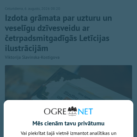
Ceturtdiena, 6. augusts, 2026 08:20
Izdota grāmata par uzturu un
veselīgu dzīvesveidu ar
četrpadsmitgadīgās Letīcijas
ilustrācijām
Viktorija Slavinska-Kostigova
Mēs cienām tavu privātumu
Vai piekrītat šajā vietnē izmantot analītikas un