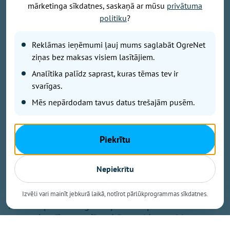
mārketinga sīkdatnes, saskaņā ar mūsu
privātuma
politiku
?
Reklāmas ieņēmumi ļauj mums saglabāt OgreNet
ziņas bez maksas visiem lasītājiem.
Foto - Krista Blūma
Analītika palīdz saprast, kuras tēmas tev ir
svarīgas.
"Mūsdienu steigā bērniem arvien biežāk pietrūkst
kustību, pilnvērtīga uztura, miega un vienkārši
Mēs nepārdodam tavus datus trešajām pusēm.
mierīga laika kopā ar ģimeni," tā savas pirmās
grāmatas atvēršanas svētkos uzsvēra sertificētā
uztura speciāliste un uztura zinātniece Gita Ignace.
Piekrītu
Grāmata “Zinību ceļojums uz Veselības zemi” ir
domāta bērniem, bet tā būs aizraujoša un izglītojoša
Nepiekrītu
lasāmviela arī visai ģimenei kopā. Tajā caur stāstiem,
uzdevumiem un brīnišķīgām četrpadsimtgadīgās
Letīcijas Ignaces ilustrācijām bērni varēs uzzināt un
Izvēli vari mainīt jebkurā laikā, notīrot pārlūkprogrammas sīkdatnes.
mācīties pašu svarīgākos pamatus par ikdienas
uzturu, kustību, veselīgu dzīvesveidu un citiem
labiem paradumiem.