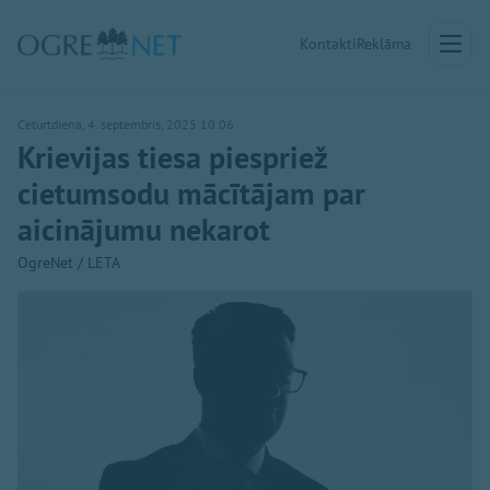
Kontakti
Reklāma
Ceturtdiena, 4. septembris, 2025 10:06
Krievijas tiesa piespriež
cietumsodu mācītājam par
aicinājumu nekarot
OgreNet / LETA