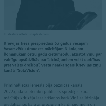
Ilustratīvs attēls: unsplash.com
Krievijas tiesa piespriedusi 63 gadus vecajam
Vasarsvētku draudzes mācītājam Nikolajam
Romaņukam četru gadu cietumsodu, atzīstot viņu par
vainīgu apsūdzībās par "aicinājumiem veikt darbības
pret valsts drošību", vēsta neatkarīgais Krievijas ziņu
kanāls "SotaVision".
Krimināllietas iemesls bija baznīcas kanālā
2022.gada septembrī publicēts sprediķis, kurā
mācītājs kritizēja iesaistīšanos karā. Viņš salīdzināja
piedalīšanos karā ar grēcīgiem kārdinājumiem un