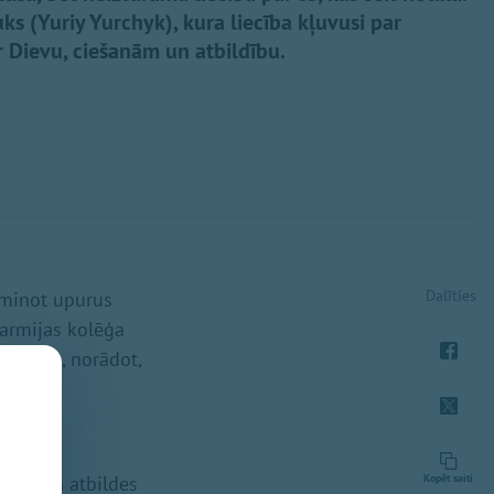
čuks (Yuriy Yurchyk), kura liecība kļuvusi par
 Dievu, ciešanām un atbildību.
Dalīties
eminot upurus
 armijas kolēģa
s Eisāns, norādot,
zīst, ka atbildes
Kopēt saiti