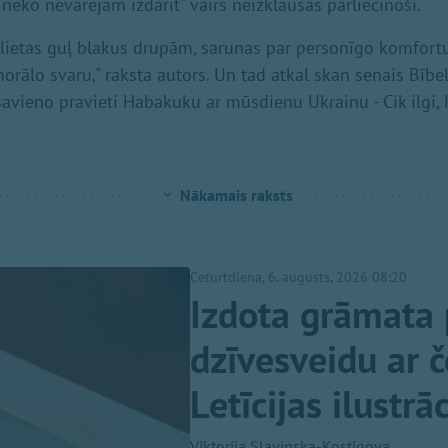
neko nevarējām izdarīt" vairs neizklausās pārliecinoši.
ļlietas guļ blakus drupām, sarunas par personīgo komfort
morālo svaru," raksta autors. Un tad atkal skan senais Bībe
avieno pravieti Habakuku ar mūsdienu Ukrainu - Cik ilgi,
Nākamais raksts
Ceturtdiena, 6. augusts, 2026 08:20
Izdota grāmata 
dzīvesveidu ar 
Letīcijas ilustrā
Viktorija Slavinska-Kostigova