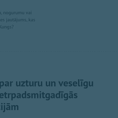
u, nogurumu vai
les jautājums, kas
 Kungs?
par uzturu un veselīgu
četrpadsmitgadīgās
cijām