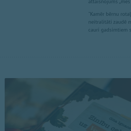
attaisnojums „mēs 
"Kamēr bērnu rota
neitralitāti zaudē 
cauri gadsimtiem s