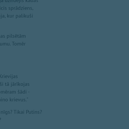
ja dzirdējis kādas
cis sprādziens,
ja, kur palikuši
nas pilsētām
ājumu. Tomēr
rievijas
ši tā jārīkojas
apmēram šādi -
ino krievus."
inīgs? Tikai Putins?
?