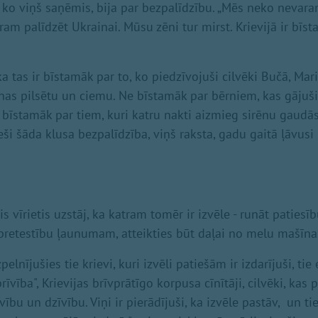
, ko viņš saņēmis, bija par bezpalīdzību. „Mēs neko nevara
ram palīdzēt Ukrainai. Mūsu zēni tur mirst. Krievijā ir bīst
 tas ir bīstamāk par to, ko piedzīvojuši cilvēki Bučā, Mar
nas pilsētu un ciemu. Ne bīstamāk par bērniem, kas gājuši
īstamāk par tiem, kuri katru nakti aizmieg sirēnu gaudās,
ieši šāda klusa bezpalīdzība, viņš raksta, gadu gaitā ļāvu
 vīrietis uzstāj, ka katram tomēr ir izvēle - runāt patiesīb
 pretestību ļaunumam, atteikties būt daļai no melu mašīna
elnījušies tie krievi, kuri izvēli patiešām ir izdarījuši, tie
rīvība", Krievijas brīvprātīgo korpusa cīnītāji, cilvēki, kas 
vību un dzīvību. Viņi ir pierādījuši, ka izvēle pastāv, un ti