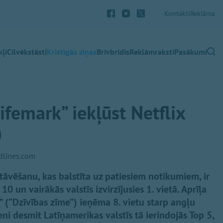
Kontakti
Reklāma
ļi
Cilvēkstāsti
Kristīgās ziņas
Brīvbrīdis
Reklāmraksti
Pasākumi
Lifemark” iekļūst Netflix
0
adlines.com
stāvēšanu, kas balstīta uz patiesiem notikumiem, ir
10 un vairākās valstīs izvirzījusies 1. vietā. Aprīļa
” (“Dzīvības zīme”) ieņēma 8. vietu starp angļu
ni desmit Latīņamerikas valstīs tā ierindojās Top 5,