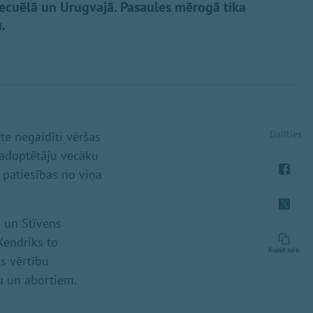
necuēlā un Urugvajā. Pasaules mērogā tika
.
Dalīties
te negaidīti vēršas
Ar adoptētāju vecāku
 patiesības no viņa
) un Stīvens
 Kendriks to
Kopēt saiti
s vērtību
ju un abortiem.