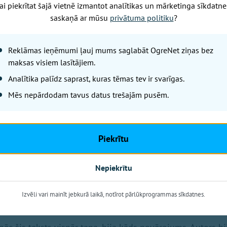
ai piekrītat šajā vietnē izmantot analītikas un mārketinga sīkdatne
saskaņā ar mūsu
privātuma politiku
?
oloģiskās frāzes par Dieva apredzību, par ciešanu noslēpum
tāvot pie drupām, zem kurām gājuši bojā bērni, šie vārdi iz
Reklāmas ieņēmumi ļauj mums saglabāt OgreNet ziņas bez
ojas arī no tiem garīdzniekiem, kuri kara ļaunumu skaidro
maksas visiem lasītājiem.
 kurš ļauj nogalināt bērnus „grēku dēļ", viņš netic un neg
Analītika palīdz saprast, kuras tēmas tev ir svarīgas.
Mēs nepārdodam tavus datus trešajām pusēm.
as citu ceļu. To ceļu, ko iezīmējuši Bībeles taisnie, kuri net
idījās uz Viņu kliegt. Pravietis Habakuks jautāja, cik ilgi 
almists sauca pēc atriebības Dieva, lai Viņš parādās. Atk
Piekrītu
 jautā, cik ilgi Kungs netiesās un neatriebs viņu asinis.
Nepiekrītu
lsis, uzsver autors. Tās ir lūgšanas no cilvēkiem, kuri ticē
Viņa pieprasīt taisnību.
Izvēli vari mainīt jebkurā laikā, notīrot pārlūkprogrammas sīkdatnes.
ivi mērogi