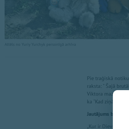
Attēls no Yuriy Yurchyk personīgā arhīva
Pie traģiskā notik
raksta: " Šajā bru
Viktora mazmeita...
ka "Kad ziņās notie
Jautājums bez atbi
„Kur ir Dievs?" - š