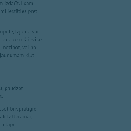
m izdarīt. Esam
ami iestāties pret
iupolē, Izjumā vai
 bojā zem Krievijas
 nezinot, vai no
si ļaunumam kļūt
u, palīdzēt
s.
 esot brīvprātīgie
palīdz Ukrainai,
eši tāpēc