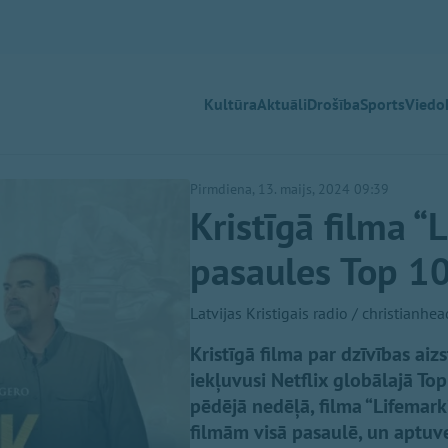
Kultūra
Aktuāli
Drošība
Sports
Viedok
Pirmdiena, 13. maijs, 2024 09:39
Kristīgā filma “
pasaules Top 1
Latvijas Kristigais radio / christianhe
Kristīgā filma par dzīvības aiz
iekļuvusi Netflix globālajā Top 
pēdējā nedēļā, filma “Lifemark
filmām visā pasaulē, un aptuve