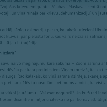
pēc šis teksts vispār tapa, bija kāds novērojums. Autors bi
īvojošas krievu emigrantes žēlabas - Maskavas centrā noti
īvotāji, un viņa runāja par krievu „dehumanizāciju" un jautā
 atklāj sāpīgu asimetriju par to, ka raķešu triecieni Ukrai
t kļuvuši par pierastu fonu, kas vairs neizraisa satricin
- tā jau ir traģēdija.
 izdarīt"
rī savu naivo mēģinājumu kara sākumā — Zoom sarunu ar K
sevi dēvēja par kara pretiniekiem. Viņam toreiz šķita, ka tie
lē dialogs. Radikālākais, ko viņš sarunā dzirdēja, skanēja 
m pret karu. Mēs to nosodām, bet mums apnicis, ka visi va
 ar virkni jautājumu - Vai esat noguruši? Un kurš tad ir va
i tiešām desmitiem miljonu cilvēku ne par ko nav atbildīgi