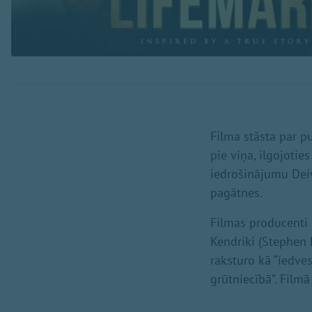
Filma stāsta par p
pie viņa, ilgojoties
iedrošinājumu Deiv
pagātnes.
Filmas producenti 
Kendriki (Stephen K
raksturo kā “iedve
grūtniecībā”. Filmā