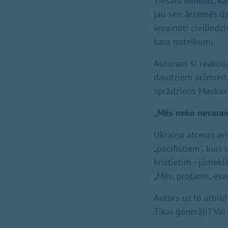
Tiešais iemesls, kā
jau sen ārzemēs dz
ievainoti civiliedz
kara noteikumi.
Autoram šī reakcija
daudziem acīmredzo
sprādziens Maskavā 
„Mēs neko nevaram
Ukraiņa atceras a
„pacifistiem", kuri 
kristietim - jāmek
„Mēs, protams, esa
Autors uz to atbild
Tikai ģenerāļi? Va