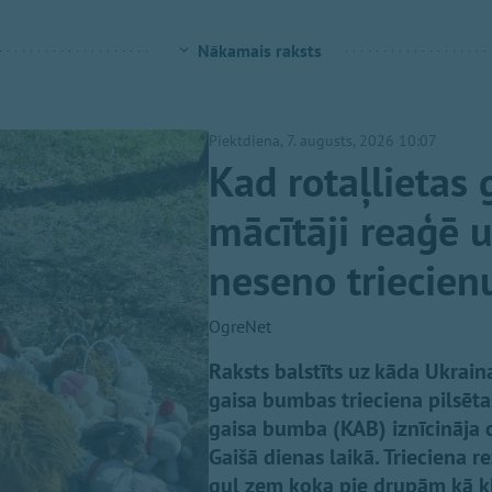
Nākamais raksts
Piektdiena, 7. augusts, 2026 10:07
Kad rotaļlietas 
mācītāji reaģē 
neseno triecien
OgreNet
Raksts balstīts uz kāda Ukraina
gaisa bumbas trieciena pilsēt
gaisa bumba (KAB) iznīcināja 
Gaišā dienas laikā. Trieciena r
guļ zem koka pie drupām kā klu