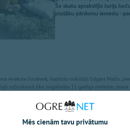
Šo skatu aprakstījis Jurijs Jur
plašāku pārdomu iemeslu - par
uma ieraksta
Facebook,
baptistu mācītājs Edgars Mažis, pi
tālajā uzbrukumā tika nogalināta 11 gadīga meitene, mana
" Uz ierakstu vienaldzīgs nespēj palikt arī mācītājs Pēteri
košais kļūst stipri personīgs…"
ldes
Mēs cienām tavu privātumu
o jautājumu autoram regulāri uzdod kāds draugs. Un viņš at