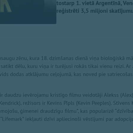
tostarp 1. vietā Argentīnā, Ve
reģistrēti 3,5 miljoni skatījumu
usaugu zēnu, kura 18. dzimšanas dienā viņa bioloģiskā mā
 satikt dēlu, kuru viņa ir turējusi rokās tikai vienu reizi. 
ids dodas atklājumu ceļojumā, kas noved pie satriecošas
ir daudzu ievērojamu kristīgo filmu veidotāji Alekss (Alex
endrick), režisors ir Kevins Pīpls (Kevin Peeples). Stīvens
smojošu, ģimenei draudzīgu filmu”, kas popularizē “dzīvība
 “Lifemark” iekļauti dzīvi apliecinoši vēstījumi par adopci