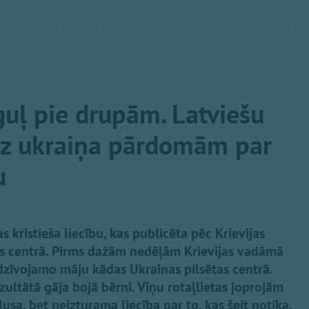
guļ pie drupām. Latviešu
uz ukraiņa pārdomām par
u
s kristieša liecību, kas publicēta pēc Krievijas
as centrā. Pirms dažām nedēļām Krievijas vadāmā
dzīvojamo māju kādas Ukrainas pilsētas centrā.
ezultātā gāja bojā bērni. Viņu rotaļlietas joprojām
sa, bet neizturama liecība par to, kas šeit notika.