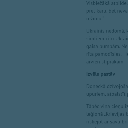
Visbiežākā atbilde
pret karu, bet neva
režīmu."
Ukrainis nedomā, ka
simtiem citu Ukrai
gaisa bumbām. Ne b
rīta pamodīsies. T
arvien stiprākam.
Izvēle pastāv
Doņeckā dzīvojošais
upuriem, atbalstīt
Tāpēc viņa cieņu izp
leģionā „Krievijas b
riskējot ar savu brī