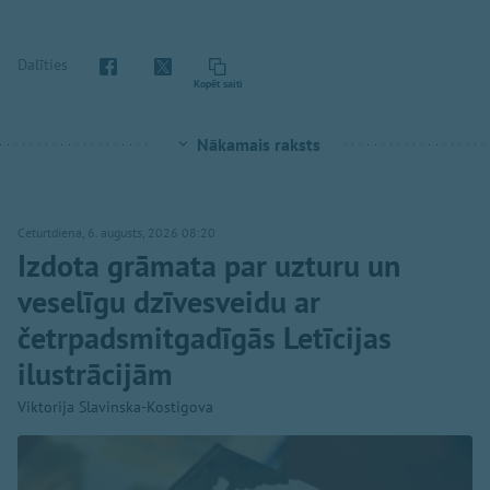
Dalīties
Kopēt saiti
Nākamais raksts
Ceturtdiena, 6. augusts, 2026 08:20
Izdota grāmata par uzturu un
veselīgu dzīvesveidu ar
četrpadsmitgadīgās Letīcijas
ilustrācijām
Viktorija Slavinska-Kostigova