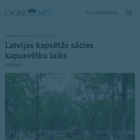
Kontakti
Reklāma
Svētdiena, 29. maijs, 2022 05:55
Latvijas kapsētās sācies
kapusvētku laiks
katolis.lv