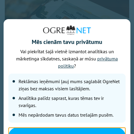
Mēs cienām tavu privātumu
Vai piekrītat šajā vietnē izmantot analītikas un
mārketinga sīkdatnes, saskaņā ar mūsu
privātuma
politiku
?
Reklāmas ieņēmumi ļauj mums saglabāt OgreNet
ziņas bez maksas visiem lasītājiem.
Foto - Krista Blūma
Analītika palīdz saprast, kuras tēmas tev ir
svarīgas.
"Mūsdienu steigā bērniem arvien biežāk pietrūkst
kustību, pilnvērtīga uztura, miega un vienkārši
Mēs nepārdodam tavus datus trešajām pusēm.
mierīga laika kopā ar ģimeni," tā savas pirmās
grāmatas atvēršanas svētkos uzsvēra sertificētā
uztura speciāliste un uztura zinātniece Gita Ignace.