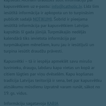
kapusvētkiem uz e-pastu:
info@catholic.lv
. Līdz šim
iesūtītā informācija ir apkopota un to turpināsim
publicēt sadaļā
NOTIKUMI
. Šobrīd ir pieejama
iesūtītā informācija par kapusvētkiem Latvijas
kapsētās šī gada jūnijā. Turpmākajās nedēļās
kalendārā tiks ievietota informācija par
turpmākajiem mēnešiem, kuru jau ir iesūtījuši un
turpina iesūtīt draudžu prāvesti.
Kapusvētki – tā ir iespēja apmeklēt savu mirušo
tuvinieku, draugu, labdaru kapa vietas un kopā ar
citiem lūgties par viņu dvēselēm. Kapu kopšanas
tradīcija Latvijas teritorijā ir sena, bet par kapusvētku
aizsākumu mūsdienu izpratnē varam runāt, sākot no
19. gs. vidus.
Informāciju sagatavoja
KABIA