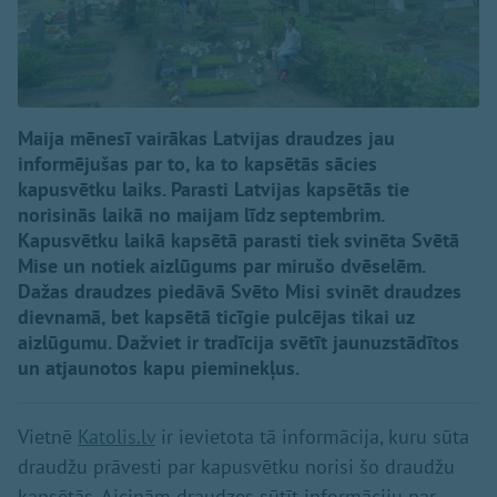
Maija mēnesī vairākas Latvijas draudzes jau
informējušas par to, ka to kapsētās sācies
kapusvētku laiks. Parasti Latvijas kapsētās tie
norisinās laikā no maijam līdz septembrim.
Kapusvētku laikā kapsētā parasti tiek svinēta Svētā
Mise un notiek aizlūgums par mirušo dvēselēm.
Dažas draudzes piedāvā Svēto Misi svinēt draudzes
dievnamā, bet kapsētā ticīgie pulcējas tikai uz
aizlūgumu. Dažviet ir tradīcija svētīt jaunuzstādītos
un atjaunotos kapu pieminekļus.
Vietnē
Katolis.lv
ir ievietota tā informācija, kuru sūta
draudžu prāvesti par kapusvētku norisi šo draudžu
kapsētās. Aicinām draudzes sūtīt informāciju par