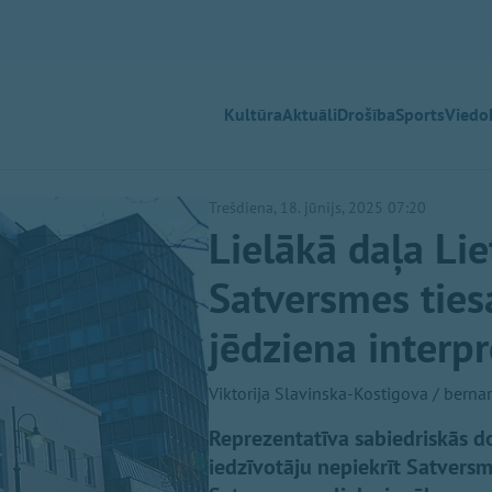
Kultūra
Aktuāli
Drošība
Sports
Viedok
Trešdiena, 18. jūnijs, 2025 07:20
Lielākā daļa Lie
Satversmes ties
jēdziena interpr
Viktorija Slavinska-Kostigova / bernar
Reprezentatīva sabiedriskās do
iedzīvotāju nepiekrīt Satversme