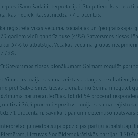
nepiekrišanu šādai interpretācijai. Starp tiem, kas neuzti
daļa, kas nepiekrita, sasniedza 77 procentus.
ka reģistrēta visās vecuma, sociālajās un ģeogrāfiskajās g
 29 gadiem vidū gandrīz puse (49%) Satversmes tiesas l
 tikai 37% to atbalstīja. Vecākās vecuma grupās neapmieri
dz 79%.
rīt Satversmes tiesas pienākumam Seimam regulēt partner
lst Vilmorus maija sākumā veiktās aptaujas rezultātiem, ku
ksme pret Satversmes tiesas pienākumu Seimam regulēt g
dzimuma partnerattiecības. Tobrīd 54 procenti responde
, un tikai 26,6 procenti - pozitīvi. Jūnija sākumā reģistrēt
 līdz 71 procentam, savukārt par un neizlēmušo īpatsvars 
nterpretāciju neatbalstīja opozīcijas partiju atbalstītāji, b
i. Piemēram, Lietuvas Sociāldemokrātiskās partijas (LSDP) 