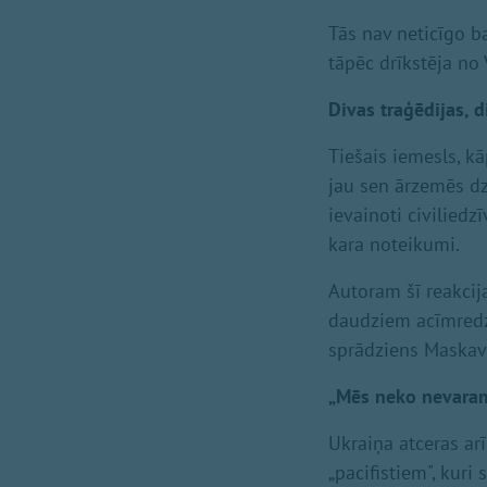
Tās nav neticīgo ba
tāpēc drīkstēja no 
Divas traģēdijas, d
Tiešais iemesls, kā
jau sen ārzemēs dz
ievainoti civiliedz
kara noteikumi.
Autoram šī reakcija
daudziem acīmredzo
sprādziens Maskavā 
„Mēs neko nevaram
Ukraiņa atceras a
„pacifistiem", kuri 