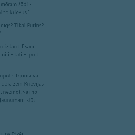
apmēram šādi -
ino krievus."
inīgs? Tikai Putins?
?
m izdarīt. Esam
ami iestāties pret
iupolē, Izjumā vai
 bojā zem Krievijas
 nezinot, vai no
si ļaunumam kļūt
u, palīdzēt