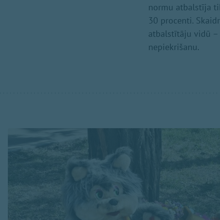
normu atbalstīja t
30 procenti. Skaidr
atbalstītāju vidū –
nepiekrišanu.