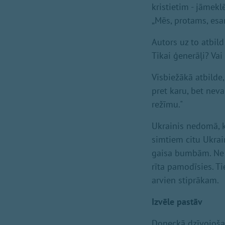
kristietim - jāmek
„Mēs, protams, esa
Autors uz to atbild
Tikai ģenerāļi? Va
Visbiežākā atbilde
pret karu, bet neva
režīmu."
Ukrainis nedomā, ka
simtiem citu Ukrai
gaisa bumbām. Ne b
rīta pamodīsies. T
arvien stiprākam.
Izvēle pastāv
Doņeckā dzīvojošais