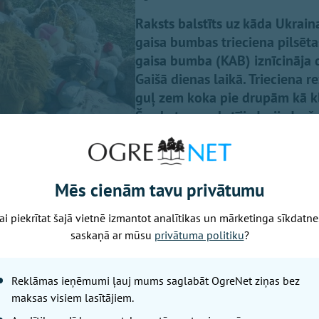
Raksts balstīts uz kāda Ukraina
gaisa bumbas trieciena pilsēt
gaisa bumba (KAB) iznīcināja 
Gaišā dienas laikā. Trieciena r
guļ zem koka pie drupām kā klu
Šo skatu aprakstījis Jurijs Jur
plašāku pārdomu iemeslu - par
Mēs cienām tavu privātumu
ai piekrītat šajā vietnē izmantot analītikas un mārketinga sīkdatne
saskaņā ar mūsu
privātuma politiku
?
Reklāmas ieņēmumi ļauj mums saglabāt OgreNet ziņas bez
uma ieraksta
Facebook,
baptistu mācītājs Edgars Mažis, pi
maksas visiem lasītājiem.
tālajā uzbrukumā tika nogalināta 11 gadīga meitene, mana