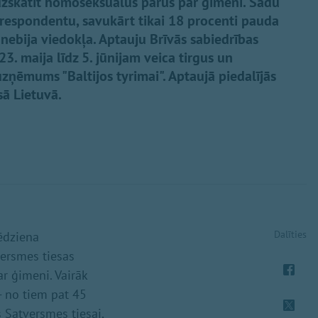
zskatīt homoseksuālus pārus par ģimeni. Šādu
respondentu, savukārt tikai 18 procenti pauda
nebija viedokļa. Aptauju Brīvās sabiedrības
3. maija līdz 5. jūnijam veica tirgus un
zņēmums "Baltijos tyrimai". Aptaujā piedalījās
sā Lietuvā.
Dalīties
ēdziena
versmes tiesas
r ģimeni. Vairāk
- no tiem pat 45
s Satversmes tiesai,