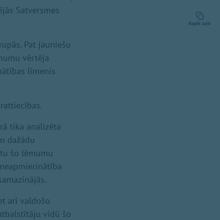
cējās Satversmes
Kopēt saiti
rupās. Pat jauniešu
ēmumu vērtēja
nātības līmenis
attiecības.
rā tika analizēta
an dažādu
ntu šo lēmumu
ā neapmierinātība
samazinājās.
et arī valdošo
atbalstītāju vidū šo