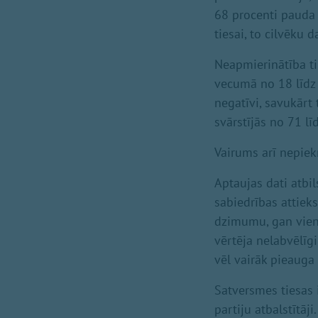
68 procenti pauda 
tiesai, to cilvēku 
Neapmierinātība ti
vecumā no 18 līdz
negatīvi, savukārt
svārstījās no 71 lī
Vairums arī nepiek
Aptaujas dati atbi
sabiedrības attie
dzimumu, gan vien
vērtēja nelabvēlīgi
vēl vairāk pieauga
Satversmes tiesas i
partiju atbalstītāj