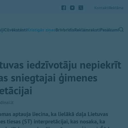
Kontakti
Reklāma
ļi
Cilvēkstāsti
Kristīgās ziņas
Brīvbrīdis
Reklāmraksti
Pasākumi
tuvas iedzīvotāju nepiekrīt
as sniegtajai ģimenes
etācijai
dinai.lt
mas aptauja liecina, ka lielākā daļa Lietuvas
s tiesas (ST) interpretācijai, kas nosaka, ka