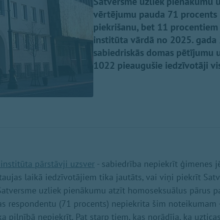
Satversme uzliek pienākumu u
vērtējumu pauda 71 procents 
piekrišanu, bet 11 procentiem 
institūta vārdā no 2025. gada 2
sabiedriskās domas pētījumu u
1022 pieaugušie iedzīvotāji vi
institūta pārstāvji uzsver
- sabiedrība nepiekrīt ģimenes j
aujas laikā iedzīvotājiem tika jautāts, vai viņi piekrīt Sat
a Satversme uzliek pienākumu atzīt homoseksuālus pārus pa
as respondentu (71 procents) nepiekrita šim noteikumam 
ka pilnībā nepiekrīt. Pat starp tiem, kas norādīja, ka uztica