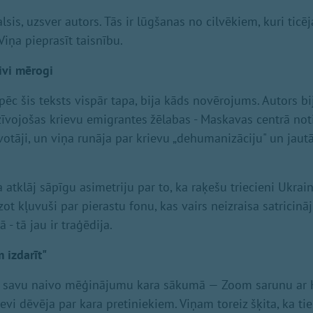
lsis, uzsver autors. Tās ir lūgšanas no cilvēkiem, kuri ticē
Viņa pieprasīt taisnību.
ivi mērogi
pēc šis teksts vispār tapa, bija kāds novērojums. Autors bi
īvojošas krievu emigrantes žēlabas - Maskavas centrā noti
īvotāji, un viņa runāja par krievu „dehumanizāciju" un jautā
 atklāj sāpīgu asimetriju par to, ka raķešu triecieni Ukrai
t kļuvuši par pierastu fonu, kas vairs neizraisa satricin
- tā jau ir traģēdija.
 izdarīt"
rī savu naivo mēģinājumu kara sākumā — Zoom sarunu ar K
sevi dēvēja par kara pretiniekiem. Viņam toreiz šķita, ka tie