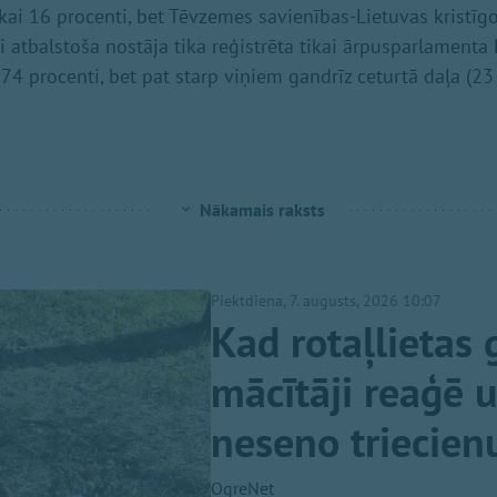
ikai 16 procenti, bet Tēvzemes savienības-Lietuvas kristī
i atbalstoša nostāja tika reģistrēta tikai ārpusparlamenta 
 74 procenti, bet pat starp viņiem gandrīz ceturtā daļa (2
Nākamais raksts
Piektdiena, 7. augusts, 2026 10:07
Kad rotaļlietas 
mācītāji reaģē 
neseno triecien
OgreNet