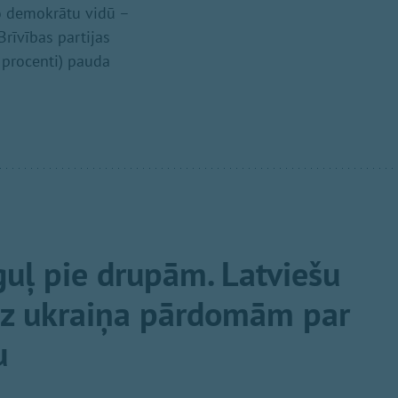
go demokrātu vidū –
Brīvības partijas
3 procenti) pauda
guļ pie drupām. Latviešu
uz ukraiņa pārdomām par
u