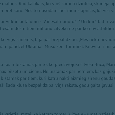
lē dialogs. Radikālākais, ko viņš sarunā dzirdēja, skanēja 
m pret karu. Mēs to nosodām, bet mums apnicis, ka visi va
 ar virkni jautājumu - Vai esat noguruši? Un kurš tad ir va
i tiešām desmitiem miljonu cilvēku ne par ko nav atbildīgi
, ko viņš saņēmis, bija par bezpalīdzību. „Mēs neko nevara
ram palīdzēt Ukrainai. Mūsu zēni tur mirst. Krievijā ir bīst
 tas ir bīstamāk par to, ko piedzīvojuši cilvēki Bučā, Mar
nas pilsētu un ciemu. Ne bīstamāk par bērniem, kas gājuši
īstamāk par tiem, kuri katru nakti aizmieg sirēnu gaudās,
ieši šāda klusa bezpalīdzība, viņš raksta, gadu gaitā ļāvu
 vīrietis uzstāj, ka katram tomēr ir izvēle - runāt patiesīb