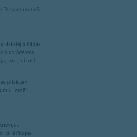
ja Dievam un tieši
ja dzirdējis kādas
cis sprādziens,
ja, kur palikuši
nas pilsētām
ājumu. Tomēr
rievijas
ši tā jārīkojas