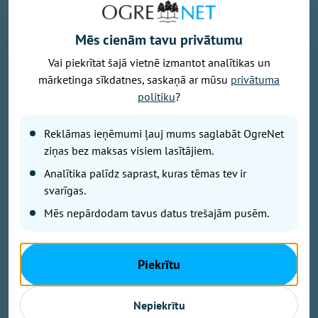
Mēs cienām tavu privātumu
Vai piekrītat šajā vietnē izmantot analītikas un
mārketinga sīkdatnes, saskaņā ar mūsu
privātuma
politiku
?
Attēls no Yuriy Yurchyk personīgā arhīva
Reklāmas ieņēmumi ļauj mums saglabāt OgreNet
Raksts balstīts uz kāda Ukrainas kristieša liecību, kas
ziņas bez maksas visiem lasītājiem.
publicēta pēc Krievijas gaisa bumbas trieciena
Analītika palīdz saprast, kuras tēmas tev ir
pilsētas centrā. Pirms dažām nedēļām Krievijas
svarīgas.
vadāmā gaisa bumba (KAB) iznīcināja dzīvojamo
māju kādas Ukrainas pilsētas centrā. Gaišā dienas
Mēs nepārdodam tavus datus trešajām pusēm.
laikā. Trieciena rezultātā gāja bojā bērni. Viņu
rotaļlietas joprojām guļ zem koka pie drupām kā
klusa, bet neizturama liecība par to, kas šeit notika.
Piekrītu
Šo skatu aprakstījis Jurijs Jurčuks (Yuriy Yurchyk),
kura liecība kļuvusi par plašāku pārdomu iemeslu -
par Dievu, ciešanām un atbildību.
Nepiekrītu