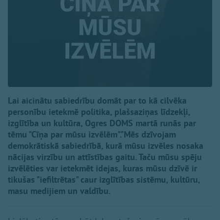
Lai aicinātu sabiedrību domāt par to kā cilvēka
personību ietekmē politika, plašsaziņas līdzekļi,
izglītība un kultūra, Ogres DOMS martā runās par
tēmu "Cīņa par mūsu izvēlēm"."Mēs dzīvojam
demokrātiskā sabiedrībā, kurā mūsu izvēles nosaka
nācijas virzību un attīstības gaitu. Taču mūsu spēju
izvēlēties var ietekmēt idejas, kuras mūsu dzīvē ir
tikušas "iefiltrētas" caur izglītības sistēmu, kultūru,
masu medijiem un valdību.