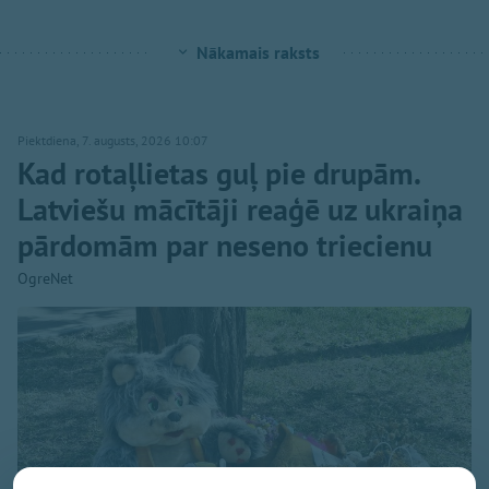
Nākamais raksts
Piektdiena, 7. augusts, 2026 10:07
Kad rotaļlietas guļ pie drupām.
Latviešu mācītāji reaģē uz ukraiņa
pārdomām par neseno triecienu
OgreNet