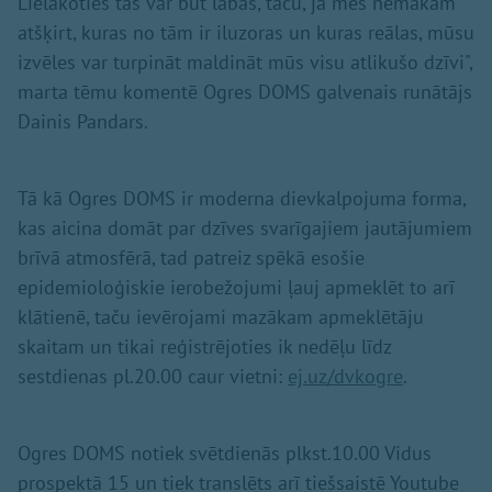
Lielākoties tās var būt labas, taču, ja mēs nemākam
atšķirt, kuras no tām ir iluzoras un kuras reālas, mūsu
izvēles var turpināt maldināt mūs visu atlikušo dzīvi",
marta tēmu komentē Ogres DOMS galvenais runātājs
Dainis Pandars.
Tā kā Ogres DOMS ir moderna dievkalpojuma forma,
kas aicina domāt par dzīves svarīgajiem jautājumiem
brīvā atmosfērā, tad patreiz spēkā esošie
epidemioloģiskie ierobežojumi ļauj apmeklēt to arī
klātienē, taču ievērojami mazākam apmeklētāju
skaitam un tikai reģistrējoties ik nedēļu līdz
sestdienas pl.20.00 caur vietni:
ej.uz/dvkogre
.
Ogres DOMS notiek svētdienās plkst.10.00 Vidus
prospektā 15 un tiek translēts arī tiešsaistē Youtube