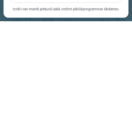
Izvēli vari mainīt jebkurā laikā, notīrot pārlūkprogrammas sīkdatnes.
Pie traģiskā notikuma ieraksta
Facebook,
baptistu
mācītājs Edgars Mažis, pieminot upurus raksta: " Šajā
brutālajā uzbrukumā tika nogalināta 11 gadīga
meitene, mana armijas kolēģa Viktora mazmeita..." Uz
ierakstu vienaldzīgs nespēj palikt arī mācītājs Pēteris
Eisāns, norādot, ka "Kad ziņās notiekošais kļūst stipri
personīgs…"
Jautājums bez atbildes
„Kur ir Dievs?" - šo jautājumu autoram regulāri uzdod
kāds draugs. Un viņš atzīst, ka atbildes viņam nav.
Pastāv ierastās teoloģiskās frāzes par Dieva
apredzību, par ciešanu noslēpumu, par cilvēka brīvo
gribu. Bet, stāvot pie drupām, zem kurām gājuši bojā
bērni, šie vārdi izklausās tukši. Autors asi