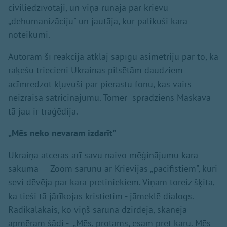
civiliedzīvotāji, un viņa runāja par krievu
„dehumanizāciju" un jautāja, kur palikuši kara
noteikumi.
Autoram šī reakcija atklāj sāpīgu asimetriju par to, ka
raķešu triecieni Ukrainas pilsētām daudziem
acīmredzot kļuvuši par pierastu fonu, kas vairs
neizraisa satricinājumu. Tomēr sprādziens Maskavā -
tā jau ir traģēdija.
„Mēs neko nevaram izdarīt"
Ukraiņa atceras arī savu naivo mēģinājumu kara
sākumā — Zoom sarunu ar Krievijas „pacifistiem", kuri
sevi dēvēja par kara pretiniekiem. Viņam toreiz šķita,
ka tieši tā jārīkojas kristietim - jāmeklē dialogs.
Radikālākais, ko viņš sarunā dzirdēja, skanēja
apmēram šādi - „Mēs, protams, esam pret karu. Mēs