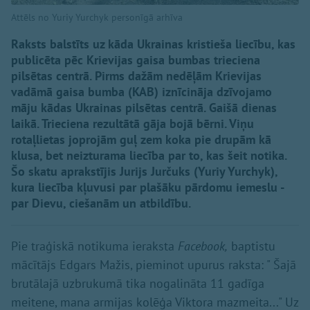
Attēls no Yuriy Yurchyk personīgā arhīva
Raksts balstīts uz kāda Ukrainas kristieša liecību, kas
publicēta pēc Krievijas gaisa bumbas trieciena
pilsētas centrā. Pirms dažām nedēļām Krievijas
vadāmā gaisa bumba (KAB) iznīcināja dzīvojamo
māju kādas Ukrainas pilsētas centrā. Gaišā dienas
laikā. Trieciena rezultātā gāja bojā bērni. Viņu
rotaļlietas joprojām guļ zem koka pie drupām kā
klusa, bet neizturama liecība par to, kas šeit notika.
Šo skatu aprakstījis Jurijs Jurčuks (Yuriy Yurchyk),
kura liecība kļuvusi par plašāku pārdomu iemeslu -
par Dievu, ciešanām un atbildību.
Pie traģiskā notikuma ieraksta
Facebook,
baptistu
mācītājs Edgars Mažis, pieminot upurus raksta: " Šajā
brutālajā uzbrukumā tika nogalināta 11 gadīga
meitene, mana armijas kolēģa Viktora mazmeita..." Uz