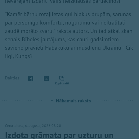
nevarējām izdarīt" vairs neizklausās pārliecinoši.
"Kamēr bērnu rotaļlietas guļ blakus drupām, sarunas
par personīgo komfortu, nogurumu vai neitralitāti
zaudē morālo svaru," raksta autors. Un tad atkal skan
senais Bībeles jautājums, kas cauri gadsimtiem
savieno pravieti Habakuku ar mūsdienu Ukrainu - Cik
ilgi, Kungs?
Dalīties
Kopēt saiti
Nākamais raksts
Ceturtdiena, 6. augusts, 2026 08:20
Izdota grāmata par uzturu un