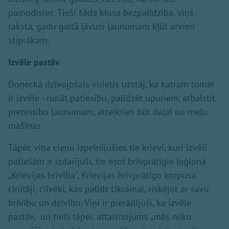
pamodīsies. Tieši šāda klusa bezpalīdzība, viņš
raksta, gadu gaitā ļāvusi ļaunumam kļūt arvien
stiprākam.
Izvēle pastāv
Doņeckā dzīvojošais vīrietis uzstāj, ka katram tomēr
ir izvēle - runāt patiesību, palīdzēt upuriem, atbalstīt
pretestību ļaunumam, atteikties būt daļai no melu
mašīnas.
Tāpēc viņa cieņu izpelnījušies tie krievi, kuri izvēli
patiešām ir izdarījuši, tie esot brīvprātīgie leģionā
„Krievijas brīvība", Krievijas brīvprātīgo korpusa
cīnītāji, cilvēki, kas palīdz Ukrainai, riskējot ar savu
brīvību un dzīvību. Viņi ir pierādījuši, ka izvēle
pastāv, un tieši tāpēc attaisnojums „mēs neko