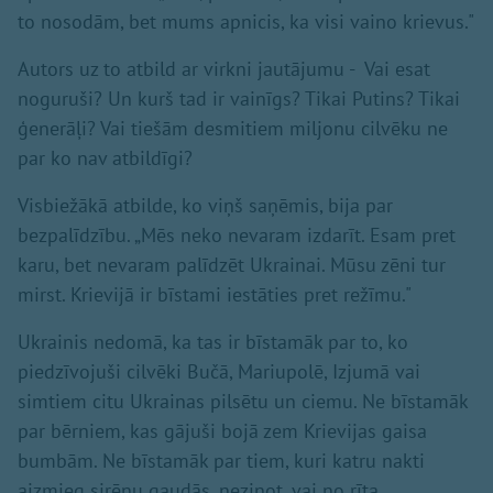
to nosodām, bet mums apnicis, ka visi vaino krievus."
Autors uz to atbild ar virkni jautājumu - Vai esat
noguruši? Un kurš tad ir vainīgs? Tikai Putins? Tikai
ģenerāļi? Vai tiešām desmitiem miljonu cilvēku ne
par ko nav atbildīgi?
Visbiežākā atbilde, ko viņš saņēmis, bija par
bezpalīdzību. „Mēs neko nevaram izdarīt. Esam pret
karu, bet nevaram palīdzēt Ukrainai. Mūsu zēni tur
mirst. Krievijā ir bīstami iestāties pret režīmu."
Ukrainis nedomā, ka tas ir bīstamāk par to, ko
piedzīvojuši cilvēki Bučā, Mariupolē, Izjumā vai
simtiem citu Ukrainas pilsētu un ciemu. Ne bīstamāk
par bērniem, kas gājuši bojā zem Krievijas gaisa
bumbām. Ne bīstamāk par tiem, kuri katru nakti
aizmieg sirēnu gaudās, nezinot, vai no rīta