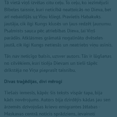
Tā vietā viņš izvēlas citu ceļu. To ceļu, ko iezīmējuši
Bībeles taisnie, kuri neticībā neatteicās no Dieva, bet
arī nebaidījās uz Viņu kliegt. Pravietis Habakuks
jautāja, cik ilgi Kungs klusēs un ļaus redzēt ļaunumu.
Psalmists sauca pēc atriebības Dieva, lai Viņš
parādās. Atklāsmes grāmatā nogalināto dvēseles
jautā, cik ilgi Kungs netiesās un neatriebs viņu asinis.
Tās nav neticīgo balsis, uzsver autors. Tās ir lūgšanas
no cilvēkiem, kuri ticēja Dievam un tieši tāpēc
drīkstēja no Viņa pieprasīt taisnību.
Divas traģēdijas, divi mērogi
Tiešais iemesls, kāpēc šis teksts vispār tapa, bija
kāds novērojums. Autors bija dzirdējis kādas jau sen
ārzemēs dzīvojošas krievu emigrantes žēlabas -
Maskavas centrā noticis sprādziens, ievainoti