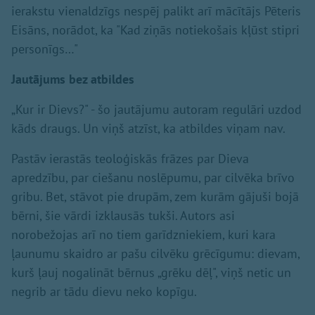
ierakstu vienaldzīgs nespēj palikt arī mācītājs Pēteris
Eisāns, norādot, ka "Kad ziņās notiekošais kļūst stipri
personīgs…"
Jautājums bez atbildes
„Kur ir Dievs?" - šo jautājumu autoram regulāri uzdod
kāds draugs. Un viņš atzīst, ka atbildes viņam nav.
Pastāv ierastās teoloģiskās frāzes par Dieva
apredzību, par ciešanu noslēpumu, par cilvēka brīvo
gribu. Bet, stāvot pie drupām, zem kurām gājuši bojā
bērni, šie vārdi izklausās tukši. Autors asi
norobežojas arī no tiem garīdzniekiem, kuri kara
ļaunumu skaidro ar pašu cilvēku grēcīgumu: dievam,
kurš ļauj nogalināt bērnus „grēku dēļ", viņš netic un
negrib ar tādu dievu neko kopīgu.