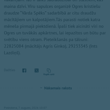
maina dzīvi. Vīru sapulces organizē Ogres kristiešu
draudze “Vārda Spēks” sadarbībā ar citu draudžu
mācītājiem un kalpotājiem.Tās parasti notiek katra
mēneša pirmajā piektdienā. Īpaši tiek aicināti vīri no
Ogres un tuvākās apkārtnes, lai iepazītos un būtu par
svētību viens otram. Pieteikšanās pa tālruni:
22825084 (mācītājs Agris Ginko), 29233345 (Ints
Lazdiņš).
Dalīties
Kopēt saiti
Nākamais raksts
Piektdiena, 7. augusts, 2026 10:07