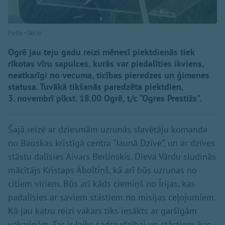
Foto - lkr.lv
Ogrē jau teju gadu reizi mēnesī piektdienās tiek
rīkotas vīru sapulces, kurās var piedalīties ikviens,
neatkarīgi no vecuma, ticības pieredzes un ģimenes
statusa. Tuvākā tikšanās paredzēta piektdien,
3. novembrī plkst. 18.00 Ogrē, t/c “Ogres Prestižs”.
Šajā reizē ar dziesmām uzrunās slavētāju komanda
no Bauskas kristīgā centra “Jaunā Dzīve”, un ar dzīves
stāstu dalīsies Aivars Berlinskis. Dieva Vārdu sludinās
mācītājs Kristaps Āboltiņš, kā arī būs uzrunas no
citiem vīriem. Būs arī kāds ciemiņš no Īrijas, kas
padalīsies ar saviem stāstiem no misijas ceļojumiem.
Kā jau katru reizi vakars tiks iesākts ar garšīgām
vakariņām. Tas ir laiks sadraudzībai un stāstiem, kas