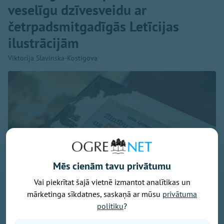
veselīgu dzīvesveidu ar
četrpadsmitgadīgās Letīcijas
ilustrācijām
Viktorija Slavinska-Kostigova
Mēs cienām tavu privātumu
Vai piekrītat šajā vietnē izmantot analītikas un
mārketinga sīkdatnes, saskaņā ar mūsu
privātuma
politiku
?