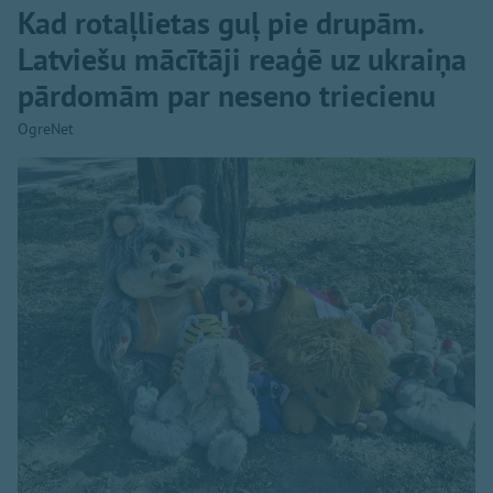
Kad rotaļlietas guļ pie drupām.
Latviešu mācītāji reaģē uz ukraiņa
pārdomām par neseno triecienu
OgreNet