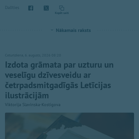
Dalīties
Kopēt saiti
Nākamais raksts
Ceturtdiena, 6. augusts, 2026 08:20
Izdota grāmata par uzturu un
veselīgu dzīvesveidu ar
četrpadsmitgadīgās Letīcijas
ilustrācijām
Viktorija Slavinska-Kostigova