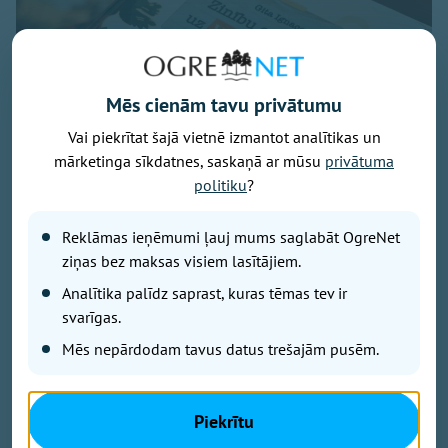
Mēs cienām tavu privātumu
Vai piekrītat šajā vietnē izmantot analītikas un
mārketinga sīkdatnes, saskaņā ar mūsu
privātuma
politiku
?
Reklāmas ieņēmumi ļauj mums saglabāt OgreNet
ziņas bez maksas visiem lasītājiem.
Foto - Krista Blūma
Analītika palīdz saprast, kuras tēmas tev ir
svarīgas.
"Mūsdienu steigā bērniem arvien biežāk pietrūkst
kustību, pilnvērtīga uztura, miega un vienkārši
Mēs nepārdodam tavus datus trešajām pusēm.
mierīga laika kopā ar ģimeni," tā savas pirmās
grāmatas atvēršanas svētkos uzsvēra sertificētā
uztura speciāliste un uztura zinātniece Gita Ignace.
Piekrītu
Grāmata “Zinību ceļojums uz Veselības zemi” ir