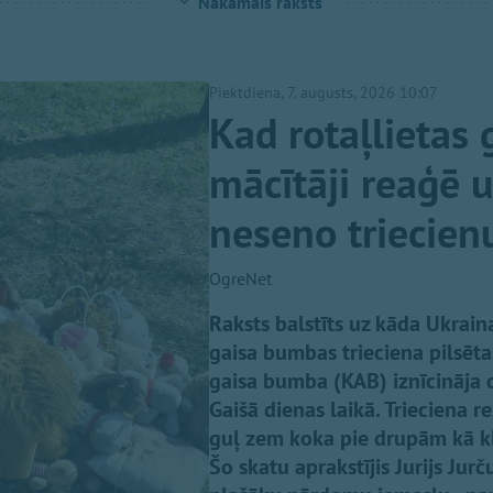
Nākamais raksts
Piektdiena, 7. augusts, 2026 10:07
Kad rotaļlietas 
mācītāji reaģē 
neseno triecien
OgreNet
Raksts balstīts uz kāda Ukraina
gaisa bumbas trieciena pilsēt
gaisa bumba (KAB) iznīcināja 
Gaišā dienas laikā. Trieciena r
guļ zem koka pie drupām kā klu
Šo skatu aprakstījis Jurijs Jur