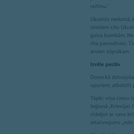
režīmu."
Ukrainis nedomā, ka
simtiem citu Ukrai
gaisa bumbām. Ne b
rīta pamodīsies. T
arvien stiprākam.
Izvēle pastāv
Doņeckā dzīvojošais
upuriem, atbalstīt
Tāpēc viņa cieņu izp
leģionā „Krievijas b
riskējot ar savu brī
attaisnojums „mēs 