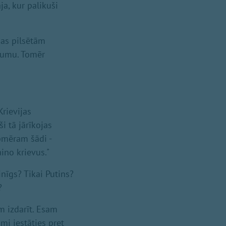
ja, kur palikuši
nas pilsētām
ājumu. Tomēr
rievijas
ši tā jārīkojas
apmēram šādi -
ino krievus."
inīgs? Tikai Putins?
?
m izdarīt. Esam
ami iestāties pret