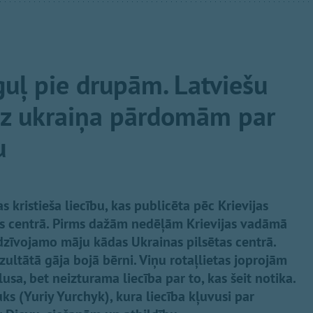
guļ pie drupām. Latviešu
uz ukraiņa pārdomām par
u
s kristieša liecību, kas publicēta pēc Krievijas
as centrā. Pirms dažām nedēļām Krievijas vadāmā
dzīvojamo māju kādas Ukrainas pilsētas centrā.
ezultātā gāja bojā bērni. Viņu rotaļlietas joprojām
sa, bet neizturama liecība par to, kas šeit notika.
čuks (Yuriy Yurchyk), kura liecība kļuvusi par