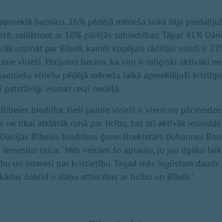
k apmeklē baznīcu. 26% pēdējā mēneša laikā bija piedalīj
istē, salīdzinot ar 10% pārējās sabiedrības. Tāpat 41% Dān
airāk uzzināt par Bībeli, kamēr kopējais rādītājs valstī ir 22
nie vīrieši. Pētījums liecina, ka viņi ir reliģiski aktīvāki 
a jauniešu vīriešu pēdējā mēneša laikā apmeklējuši kristīg
 patstāvīgi vismaz reizi nedēļā.
ībeles biedrība, tieši jaunie vīrieši ir viens no pārsteid
i ne tikai atklātāk runā par ticību, bet arī aktīvāk iesaistā
. Dānijas Bībeles biedrības ģenerālsekretārs (Johannes Bau
iemeslus teica: "Mēs veicām šo aptauju, jo jau ilgāku laik
cību un interesi par kristietību. Tagad mēs iegūstam daudz
 kādas šobrīd ir dāņu attiecības ar ticību un Bībeli."