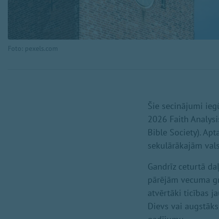
Foto: pexels.com
Šie secinājumi ieg
2026 Faith Analysi
Bible Society). Ap
sekulārākajām val
Gandrīz ceturtā daļ
pārējām vecuma gru
atvērtāki ticības 
Dievs vai augstāks