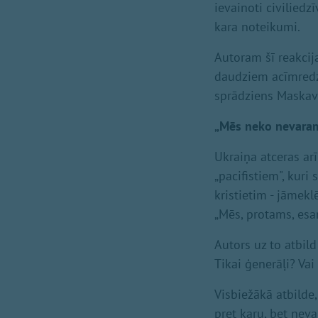
ievainoti civiliedz
kara noteikumi.
Autoram šī reakcija
daudziem acīmredzo
sprādziens Maskavā 
„Mēs neko nevaram
Ukraiņa atceras a
„pacifistiem", kuri 
kristietim - jāmek
„Mēs, protams, esa
Autors uz to atbild
Tikai ģenerāļi? Va
Visbiežākā atbilde
pret karu, bet neva