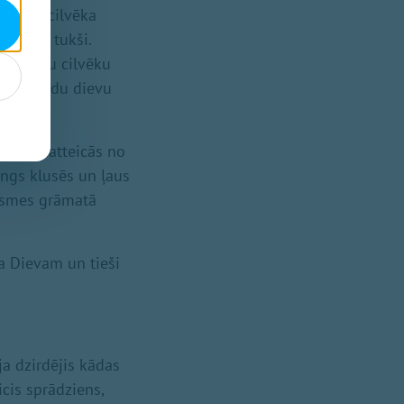
u, par cilvēka
klausās tukši.
 ar pašu cilvēku
rib ar tādu dievu
icībā neatteicās no
Kungs klusēs un ļaus
lāsmes grāmatā
ja Dievam un tieši
ja dzirdējis kādas
cis sprādziens,