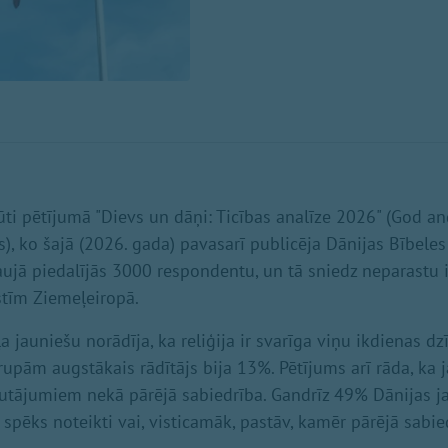
ūti pētījumā "Dievs un dāņi: Ticības analīze 2026" (God a
s), ko šajā (2026. gada) pavasarī publicēja Dānijas Bībeles
taujā piedalījās 3000 respondentu, un tā sniedz neparastu 
stīm Ziemeļeiropā.
a jauniešu norādīja, ka reliģija ir svarīga viņu ikdienas dz
pām augstākais rādītājs bija 13%. Pētījums arī rāda, ka 
jautājumiem nekā pārējā sabiedrība. Gandrīz 49% Dānijas j
 spēks noteikti vai, visticamāk, pastāv, kamēr pārējā sab