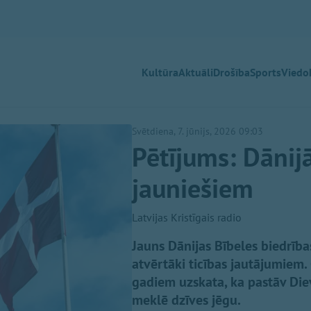
Kultūra
Aktuāli
Drošība
Sports
Viedok
Svētdiena, 7. jūnijs, 2026 09:03
Pētījums: Dānijā
jauniešiem
Latvijas Kristīgais radio
Jauns Dānijas Bībeles biedrības
atvērtāki ticības jautājumiem
gadiem uzskata, ka pastāv Diev
meklē dzīves jēgu.