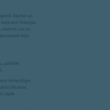
iupolē, Izjumā vai
 bojā zem Krievijas
 nezinot, vai no
si ļaunumam kļūt
u, palīdzēt
s.
 esot brīvprātīgie
palīdz Ukrainai,
eši tāpēc