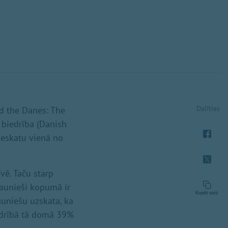
Dalīties
nd the Danes: The
 biedrība (Danish
ieskatu vienā no
īvē. Taču starp
jaunieši kopumā ir
Kopēt saiti
auniešu uzskata, ka
iedrībā tā domā 39%