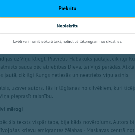
oloģiskās frāzes par Dieva apredzību, par ciešanu noslēpum
Piekrītu
tāvot pie drupām, zem kurām gājuši bojā bērni, šie vārdi iz
ojas arī no tiem garīdzniekiem, kuri kara ļaunumu skaidro
Nepiekrītu
 kurš ļauj nogalināt bērnus „grēku dēļ", viņš netic un neg
Izvēli vari mainīt jebkurā laikā, notīrot pārlūkprogrammas sīkdatnes.
as citu ceļu. To ceļu, ko iezīmējuši Bībeles taisnie, kuri net
idījās uz Viņu kliegt. Pravietis Habakuks jautāja, cik ilgi 
almists sauca pēc atriebības Dieva, lai Viņš parādās. Atk
 jautā, cik ilgi Kungs netiesās un neatriebs viņu asinis.
lsis, uzsver autors. Tās ir lūgšanas no cilvēkiem, kuri ticē
Viņa pieprasīt taisnību.
ivi mērogi
pēc šis teksts vispār tapa, bija kāds novērojums. Autors bi
īvojošas krievu emigrantes žēlabas - Maskavas centrā noti