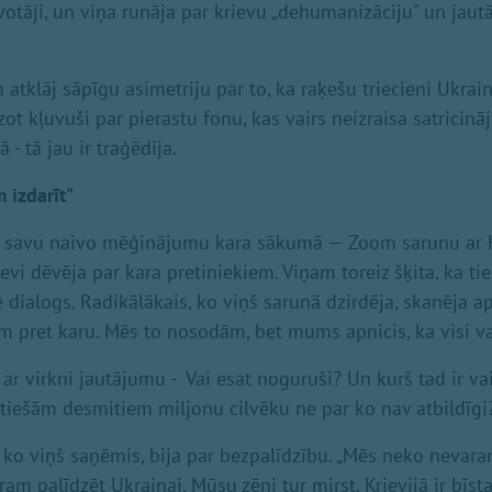
īvotāji, un viņa runāja par krievu „dehumanizāciju" un jautā
 atklāj sāpīgu asimetriju par to, ka raķešu triecieni Ukrai
t kļuvuši par pierastu fonu, kas vairs neizraisa satricin
- tā jau ir traģēdija.
 izdarīt"
rī savu naivo mēģinājumu kara sākumā — Zoom sarunu ar K
sevi dēvēja par kara pretiniekiem. Viņam toreiz šķita, ka tie
lē dialogs. Radikālākais, ko viņš sarunā dzirdēja, skanēja 
m pret karu. Mēs to nosodām, bet mums apnicis, ka visi va
 ar virkni jautājumu - Vai esat noguruši? Un kurš tad ir va
i tiešām desmitiem miljonu cilvēku ne par ko nav atbildīgi
, ko viņš saņēmis, bija par bezpalīdzību. „Mēs neko nevara
ram palīdzēt Ukrainai. Mūsu zēni tur mirst. Krievijā ir bīst