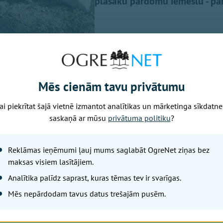
plašāku pārdomu iemeslu - par
Mēs cienām tavu privātumu
ai piekrītat šajā vietnē izmantot analītikas un mārketinga sīkdatne
uma ieraksta
Facebook,
baptistu mācītājs Edgars Mažis, pi
saskaņā ar mūsu
privātuma politiku
?
tālajā uzbrukumā tika nogalināta 11 gadīga meitene, mana
" Uz ierakstu vienaldzīgs nespēj palikt arī mācītājs Pēteri
Reklāmas ieņēmumi ļauj mums saglabāt OgreNet ziņas bez
košais kļūst stipri personīgs…"
maksas visiem lasītājiem.
ldes
Analītika palīdz saprast, kuras tēmas tev ir svarīgas.
Mēs nepārdodam tavus datus trešajām pusēm.
o jautājumu autoram regulāri uzdod kāds draugs. Un viņš at