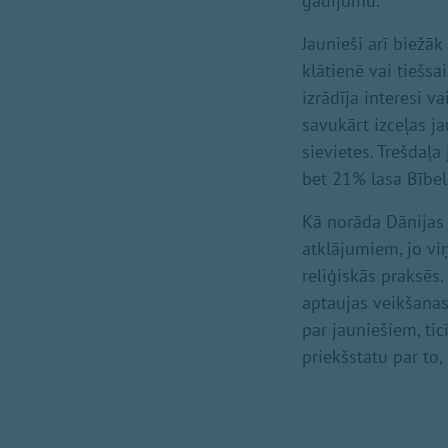
gadījumu.
Jaunieši arī biežā
klātienē vai tiešsa
izrādīja interesi v
savukārt izceļas jau
sievietes. Trešdaļ
bet 21% lasa Bībeli
Kā norāda Dānijas B
atklājumiem, jo viņ
reliģiskās praksēs
aptaujas veikšanas 
par jauniešiem, ti
priekšstatu par to,