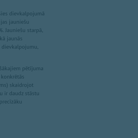
ušies dievkalpojumā
ijas jauniešu
%. Jauniešu starpā,
nekā jaunās
u dievkalpojumu,
zošākajiem pētījuma
s konkrētās
ms) skaidrojot
u ir daudz stāstu
 precīzāku