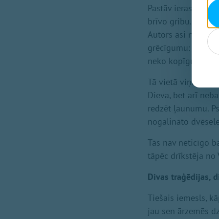
Pastāv ierastās te
brīvo gribu. Bet, s
Autors asi norobež
grēcīgumu: dievam,
neko kopīgu.
Tā vietā viņš izvēl
Dieva, bet arī neba
redzēt ļaunumu. Ps
nogalināto dvēseles
Tās nav neticīgo ba
tāpēc drīkstēja no 
Divas traģēdijas, d
Tiešais iemesls, kā
jau sen ārzemēs dz