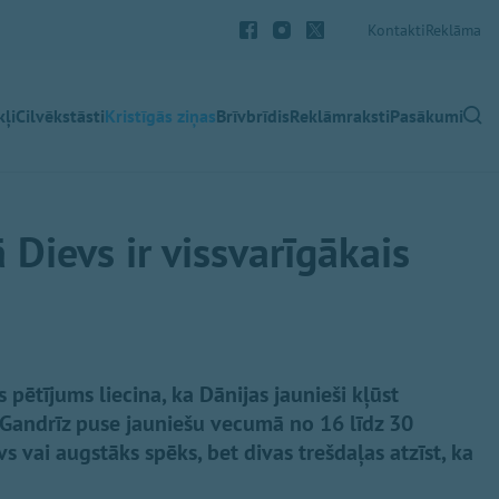
Kontakti
Reklāma
ļi
Cilvēkstāsti
Kristīgās ziņas
Brīvbrīdis
Reklāmraksti
Pasākumi
 Dievs ir vissvarīgākais
 pētījums liecina, ka Dānijas jaunieši kļūst
. Gandrīz puse jauniešu vecumā no 16 līdz 30
s vai augstāks spēks, bet divas trešdaļas atzīst, ka