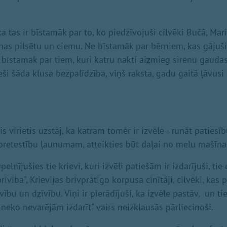
 tas ir bīstamāk par to, ko piedzīvojuši cilvēki Bučā, Mar
nas pilsētu un ciemu. Ne bīstamāk par bērniem, kas gājuši
īstamāk par tiem, kuri katru nakti aizmieg sirēnu gaudās,
ieši šāda klusa bezpalīdzība, viņš raksta, gadu gaitā ļāvu
 vīrietis uzstāj, ka katram tomēr ir izvēle - runāt patiesīb
 pretestību ļaunumam, atteikties būt daļai no melu mašīna
elnījušies tie krievi, kuri izvēli patiešām ir izdarījuši, tie
rīvība", Krievijas brīvprātīgo korpusa cīnītāji, cilvēki, kas 
vību un dzīvību. Viņi ir pierādījuši, ka izvēle pastāv, un ti
neko nevarējām izdarīt" vairs neizklausās pārliecinoši.