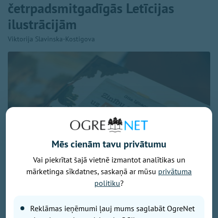
četrpadsmitgadīgās Letīcijas
ilustrācijām
Viktorija Slavinska-Kostigova
Mēs cienām tavu privātumu
Vai piekrītat šajā vietnē izmantot analītikas un
mārketinga sīkdatnes, saskaņā ar mūsu
privātuma
politiku
?
Reklāmas ieņēmumi ļauj mums saglabāt OgreNet