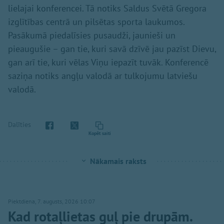
lielajai konferencei. Tā notiks Saldus Svētā Gregora
izglītības centrā un pilsētas sporta laukumos.
Pasākumā piedalīsies pusaudži, jaunieši un
pieaugušie – gan tie, kuri savā dzīvē jau pazīst Dievu,
gan arī tie, kuri vēlas Viņu iepazīt tuvāk. Konferencē
saziņa notiks angļu valodā ar tulkojumu latviešu
valodā.
Dalīties
Kopēt saiti
Nākamais raksts
Piektdiena, 7. augusts, 2026 10:07
Kad rotaļlietas guļ pie drupām.