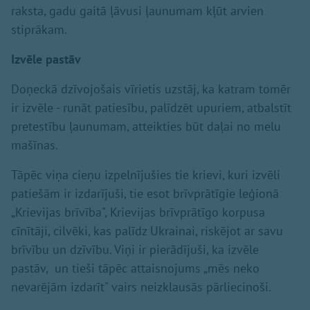
raksta, gadu gaitā ļāvusi ļaunumam kļūt arvien
stiprākam.
Izvēle pastāv
Doņeckā dzīvojošais vīrietis uzstāj, ka katram tomēr
ir izvēle - runāt patiesību, palīdzēt upuriem, atbalstīt
pretestību ļaunumam, atteikties būt daļai no melu
mašīnas.
Tāpēc viņa cieņu izpelnījušies tie krievi, kuri izvēli
patiešām ir izdarījuši, tie esot brīvprātīgie leģionā
„Krievijas brīvība", Krievijas brīvprātīgo korpusa
cīnītāji, cilvēki, kas palīdz Ukrainai, riskējot ar savu
brīvību un dzīvību. Viņi ir pierādījuši, ka izvēle
pastāv, un tieši tāpēc attaisnojums „mēs neko
nevarējām izdarīt" vairs neizklausās pārliecinoši.