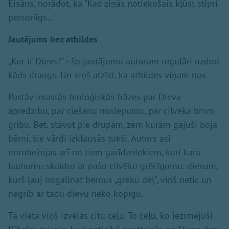
Eisāns, norādot, ka "Kad ziņās notiekošais kļūst stipri
personīgs…"
Jautājums bez atbildes
„Kur ir Dievs?" - šo jautājumu autoram regulāri uzdod
kāds draugs. Un viņš atzīst, ka atbildes viņam nav.
Pastāv ierastās teoloģiskās frāzes par Dieva
apredzību, par ciešanu noslēpumu, par cilvēka brīvo
gribu. Bet, stāvot pie drupām, zem kurām gājuši bojā
bērni, šie vārdi izklausās tukši. Autors asi
norobežojas arī no tiem garīdzniekiem, kuri kara
ļaunumu skaidro ar pašu cilvēku grēcīgumu: dievam,
kurš ļauj nogalināt bērnus „grēku dēļ", viņš netic un
negrib ar tādu dievu neko kopīgu.
Tā vietā viņš izvēlas citu ceļu. To ceļu, ko iezīmējuši