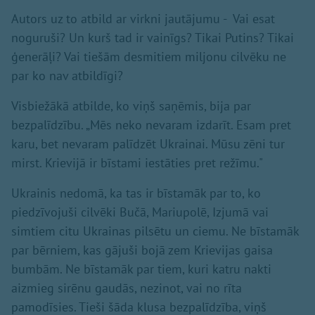
Autors uz to atbild ar virkni jautājumu - Vai esat
noguruši? Un kurš tad ir vainīgs? Tikai Putins? Tikai
ģenerāļi? Vai tiešām desmitiem miljonu cilvēku ne
par ko nav atbildīgi?
Visbiežākā atbilde, ko viņš saņēmis, bija par
bezpalīdzību. „Mēs neko nevaram izdarīt. Esam pret
karu, bet nevaram palīdzēt Ukrainai. Mūsu zēni tur
mirst. Krievijā ir bīstami iestāties pret režīmu."
Ukrainis nedomā, ka tas ir bīstamāk par to, ko
piedzīvojuši cilvēki Bučā, Mariupolē, Izjumā vai
simtiem citu Ukrainas pilsētu un ciemu. Ne bīstamāk
par bērniem, kas gājuši bojā zem Krievijas gaisa
bumbām. Ne bīstamāk par tiem, kuri katru nakti
aizmieg sirēnu gaudās, nezinot, vai no rīta
pamodīsies. Tieši šāda klusa bezpalīdzība, viņš