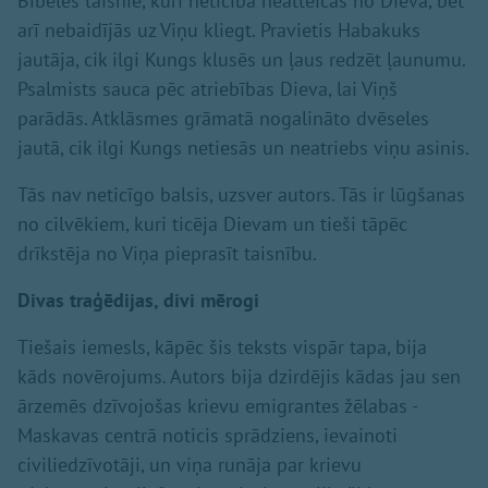
Bībeles taisnie, kuri neticībā neatteicās no Dieva, bet
arī nebaidījās uz Viņu kliegt. Pravietis Habakuks
jautāja, cik ilgi Kungs klusēs un ļaus redzēt ļaunumu.
Psalmists sauca pēc atriebības Dieva, lai Viņš
parādās. Atklāsmes grāmatā nogalināto dvēseles
jautā, cik ilgi Kungs netiesās un neatriebs viņu asinis.
Tās nav neticīgo balsis, uzsver autors. Tās ir lūgšanas
no cilvēkiem, kuri ticēja Dievam un tieši tāpēc
drīkstēja no Viņa pieprasīt taisnību.
Divas traģēdijas, divi mērogi
Tiešais iemesls, kāpēc šis teksts vispār tapa, bija
kāds novērojums. Autors bija dzirdējis kādas jau sen
ārzemēs dzīvojošas krievu emigrantes žēlabas -
Maskavas centrā noticis sprādziens, ievainoti
civiliedzīvotāji, un viņa runāja par krievu