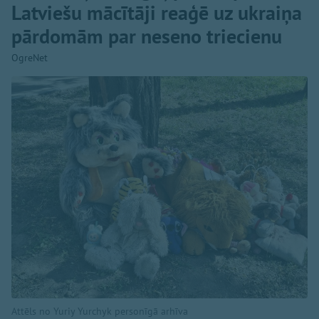
Latviešu mācītāji reaģē uz ukraiņa
pārdomām par neseno triecienu
OgreNet
Attēls no Yuriy Yurchyk personīgā arhīva