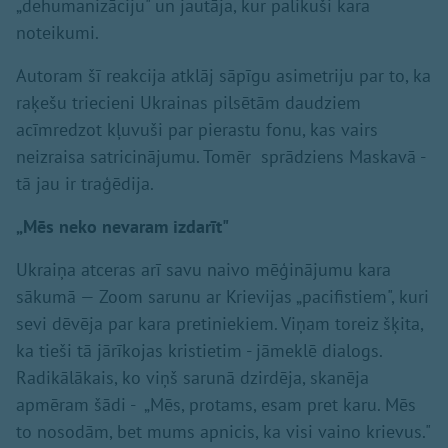
„dehumanizāciju" un jautāja, kur palikuši kara
noteikumi.
Autoram šī reakcija atklāj sāpīgu asimetriju par to, ka
raķešu triecieni Ukrainas pilsētām daudziem
acīmredzot kļuvuši par pierastu fonu, kas vairs
neizraisa satricinājumu. Tomēr sprādziens Maskavā -
tā jau ir traģēdija.
„Mēs neko nevaram izdarīt"
Ukraiņa atceras arī savu naivo mēģinājumu kara
sākumā — Zoom sarunu ar Krievijas „pacifistiem", kuri
sevi dēvēja par kara pretiniekiem. Viņam toreiz šķita,
ka tieši tā jārīkojas kristietim - jāmeklē dialogs.
Radikālākais, ko viņš sarunā dzirdēja, skanēja
apmēram šādi - „Mēs, protams, esam pret karu. Mēs
to nosodām, bet mums apnicis, ka visi vaino krievus."