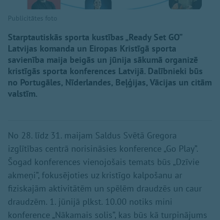
Publicitātes foto
Starptautiskās sporta kustības „Ready Set GO”
Latvijas komanda un Eiropas Kristīgā sporta
savienība maija beigās un jūnija sākumā organizē
kristīgās sporta konferences Latvijā. Dalībnieki būs
no Portugāles, Nīderlandes, Beļģijas, Vācijas un citām
valstīm.
No 28. līdz 31. maijam Saldus Svētā Gregora
izglītības centrā norisināsies konference „Go Play”.
Šogad konferences vienojošais temats būs „Dzīvie
akmeņi”, fokusējoties uz kristīgo kalpošanu ar
fiziskajām aktivitātēm un spēlēm draudzēs un caur
draudzēm. 1. jūnijā plkst. 10.00 notiks mini
konference „Nākamais solis”, kas būs kā turpinājums