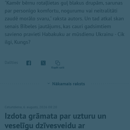
"Kamēr bērnu rotaļlietas guļ blakus drupām, sarunas
par personīgo komfortu, nogurumu vai neitralitāti
zaudē morālo svaru," raksta autors. Un tad atkal skan
senais Bībeles jautājums, kas cauri gadsimtiem
savieno pravieti Habakuku ar mūsdienu Ukrainu - Cik
ilgi, Kungs?
Dalīties
Kopēt saiti
Nākamais raksts
Ceturtdiena, 6. augusts, 2026 08:20
Izdota grāmata par uzturu un
veselīgu dzīvesveidu ar