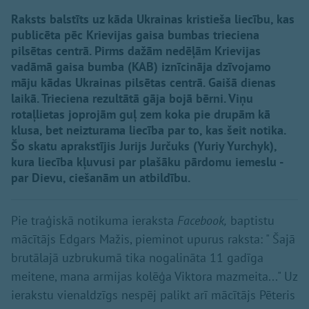
Raksts balstīts uz kāda Ukrainas kristieša liecību, kas
publicēta pēc Krievijas gaisa bumbas trieciena
pilsētas centrā. Pirms dažām nedēļām Krievijas
vadāmā gaisa bumba (KAB) iznīcināja dzīvojamo
māju kādas Ukrainas pilsētas centrā. Gaišā dienas
laikā. Trieciena rezultātā gāja bojā bērni. Viņu
rotaļlietas joprojām guļ zem koka pie drupām kā
klusa, bet neizturama liecība par to, kas šeit notika.
Šo skatu aprakstījis Jurijs Jurčuks (Yuriy Yurchyk),
kura liecība kļuvusi par plašāku pārdomu iemeslu -
par Dievu, ciešanām un atbildību.
Pie traģiskā notikuma ieraksta
Facebook,
baptistu
mācītājs Edgars Mažis, pieminot upurus raksta: " Šajā
brutālajā uzbrukumā tika nogalināta 11 gadīga
meitene, mana armijas kolēģa Viktora mazmeita..." Uz
ierakstu vienaldzīgs nespēj palikt arī mācītājs Pēteris