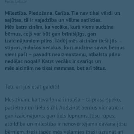
Foto: Lelb.lv
Mīlestība. Piedošana. Cerība. Tie nav tikai vārdi un
sajūtas, tā ir vajadzība un vēlme satikties.
Mēs katrs zinām, ka vecāka, kurš viens audzina
bērnus, ceļš var būt gan brīnišķīgs, gan
izaicinājumiem pilns. Tādēļ mēs aicinām tieši jūs –
stipros, mīlošos vecākus, kuri audzina savus bērnus
vieni paši – pavadīt neaizmirstamu, atbalsta pilnu
nedēļas nogali! Katrs vecāks ir svarīgs un
mēs aicinām ne tikai mammas, bet arī tētus.
Tēti, arī jūs esat gaidīti!
Mēs zinām, ka tēva loma ir īpaša – tā prasa spēku,
pacietību un lielu sirdi. Audzināt bērnus vienatnē ir
gan izaicinājums, gan liels lepnums. Jūsu rūpes,
atbildība un mīlestība ir nenovērtējama dāvana jūsu
bērniem. Tieši tāpēc mēs vēlamies īpaši uzrunāt arī