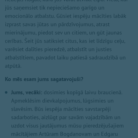
jūs saņemsiet tik nepieciešamo garīgo un
emocionālo atbalstu. Gūsiet iespēju mācīties labāk
izprast savas jūtas un pārdzīvojumus, atrast
mierinājumu, piedot sev un citiem, un gūt jaunas
cerības. Šeit jūs satiksiet citus, kas iet līdzīgu ceļu,
varēsiet dalīties pieredzē, atbalstīt un justies
atbalstītiem, pavadot laiku patiesā sadraudzībā un
atpūtā.
Ko mēs esam jums sagatavojuši?
Jums, vecāki:
dosimies kopīgā laivu braucienā.
Apmeklēsim dievkalpojumus, lūgsimies un
slavēsim. Būs iespēja mācīties savstarpēji
sadarboties, aizlūgt par savām vajadzībām un
uzdot visus jautājumus mūsu pieredzējušajiem
mācītājiem Artūram Bogdanovam un Edgaru