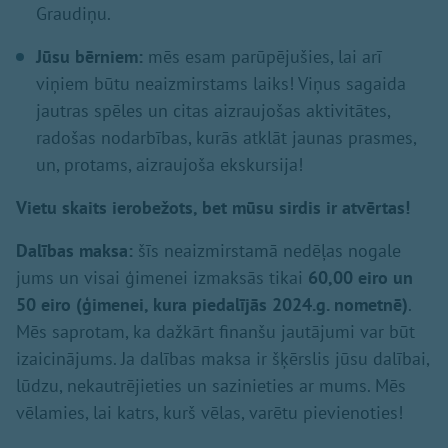
Graudiņu.
Jūsu bērniem:
mēs esam parūpējušies, lai arī
viņiem būtu neaizmirstams laiks! Viņus sagaida
jautras spēles un citas aizraujošas aktivitātes,
radošas nodarbības, kurās atklāt jaunas prasmes,
un, protams, aizraujoša ekskursija!
Vietu skaits ierobežots, bet mūsu sirdis ir atvērtas!
Dalības maksa:
šīs neaizmirstamā nedēļas nogale
jums un visai ģimenei izmaksās tikai
60,00 eiro un
50 eiro (ģimenei, kura piedalījās 2024.g. nometnē)
.
Mēs saprotam, ka dažkārt finanšu jautājumi var būt
izaicinājums. Ja dalības maksa ir šķērslis jūsu dalībai,
lūdzu, nekautrējieties un sazinieties ar mums. Mēs
vēlamies, lai katrs, kurš vēlas, varētu pievienoties!