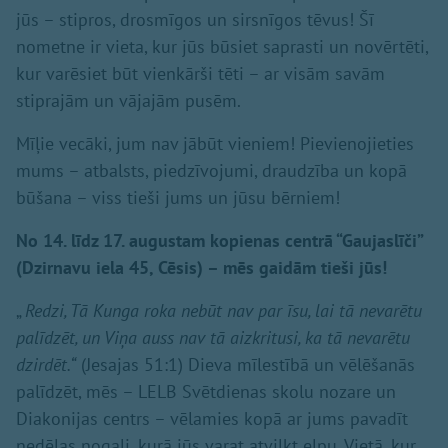
jūs – stipros, drosmīgos un sirsnīgos tēvus! Šī
nometne ir vieta, kur jūs būsiet saprasti un novērtēti,
kur varēsiet būt vienkārši tēti – ar visām savām
stiprajām un vājajām pusēm.
Mīļie vecāki, jum nav jābūt vieniem! Pievienojieties
mums – atbalsts, piedzīvojumi, draudzība un kopā
būšana – viss tieši jums un jūsu bērniem!
No 14. līdz 17. augustam kopienas centrā “Gaujaslīči”
(Dzirnavu iela 45, Cēsis) – mēs gaidām tieši jūs!
„
Redzi, Tā Kunga roka nebūt nav par īsu, lai tā nevarētu
palīdzēt, un Viņa auss nav tā aizkritusi, ka tā nevarētu
dzirdēt.“
(Jesajas 51:1) Dieva mīlestībā un vēlēšanās
palīdzēt, mēs – LELB Svētdienas skolu nozare un
Diakonijas centrs – vēlamies kopā ar jums pavadīt
nedēļas nogali, kurā jūs varat atvilkt elpu. Vietā, kur