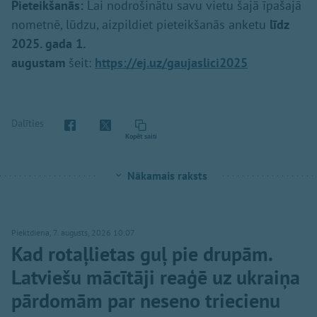
Pieteikšanās:
Lai nodrošinātu savu vietu šajā īpašajā
nometnē, lūdzu, aizpildiet pieteikšanās anketu
līdz
2025. gada 1.
augustam
šeit:
https://ej.uz/gaujaslici2025
Dalīties
Kopēt saiti
Nākamais raksts
Piektdiena, 7. augusts, 2026 10:07
Kad rotaļlietas guļ pie drupām.
Latviešu mācītāji reaģē uz ukraiņa
pārdomām par neseno triecienu