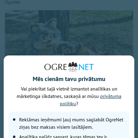
OgreNet
Mēs cienām tavu privātumu
Vai piekrītat šajā vietnē izmantot analītikas un
mārketinga sīkdatnes, saskaņā ar mūsu
privātuma
politiku
?
Attēls no Yuriy Yurchyk personīgā arhīva
Reklāmas ieņēmumi ļauj mums saglabāt OgreNet
Raksts balstīts uz kāda Ukrainas kristieša liecību, kas
ziņas bez maksas visiem lasītājiem.
publicēta pēc Krievijas gaisa bumbas trieciena
Analītika palīdz saprast, kuras tēmas tev ir
pilsētas centrā. Pirms dažām nedēļām Krievijas