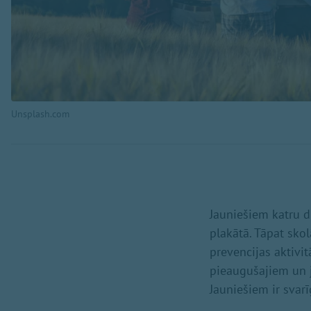
Unsplash.com
Jauniešiem katru d
plakātā. Tāpat sko
prevencijas aktivi
pieaugušajiem un j
Jauniešiem ir svarī