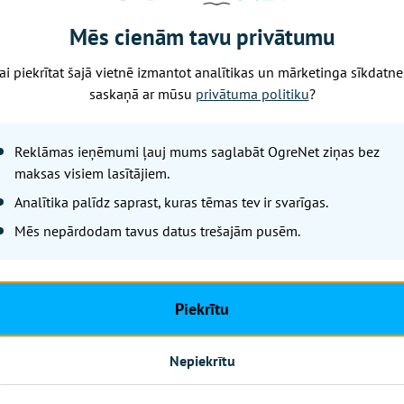
BIO TOP 10 sarakstā pēc bioloģ
īpatsvara. Šāds sasniegums ap
Mēs cienām tavu privātumu
saimniekošana kļuvusi par dom
ceturtdaļās lauku netiek izmant
ai piekrītat šajā vietnē izmantot analītikas un mārketinga sīkdatne
saskaņā ar mūsu
privātuma politiku
?
par labu gan videi, gan vietēj
Reklāmas ieņēmumi ļauj mums saglabāt OgreNet ziņas bez
maksas visiem lasītājiem.
Analītika palīdz saprast, kuras tēmas tev ir svarīgas.
Mēs nepārdodam tavus datus trešajām pusēm.
 Latvijas Bioloģiskās lauksaimniecības asociācijas (LBLA) 
itoriju BIO TOP 500, kas publicēts nozares žurnāla "BIOLOĢ
eidots pēc Lauku atbalsta dienesta statistikas par lauksa
Piekrītu
s platībām, kas 2026. gadā pieteiktas atbalstam.
ovadi pārsniedz 40 % atzīmi
Nepiekrītu
loģiski apsaimniekotās lauksaimniecības zemes platība pie