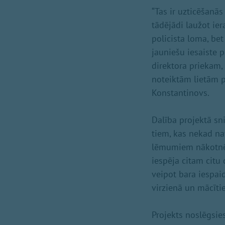
“Tas ir uzticēšanās
tādējādi laužot ie
policista loma, bet
jauniešu iesaiste p
direktora priekam,
noteiktām lietām p
Konstantinovs.
Dalība projektā sn
tiem, kas nekad na
lēmumiem nākotnē. 
iespēja citam citu 
veipot bara iespaid
virzienā un mācīti
Projekts noslēgsie