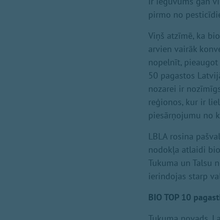
ir ieguvums gan vie
pirmo no pesticīdi
Viņš atzīmē, ka b
arvien vairāk konv
nopelnīt, pieaugot
50 pagastos Latvij
nozarei ir nozīmīg
reģionos, kur ir li
piesārņojumu no k
LBLA rosina pašva
nodokļa atlaidi bi
Tukuma un Talsu n
ierindojas starp va
BIO TOP 10 pagasti
Tukuma novads, L