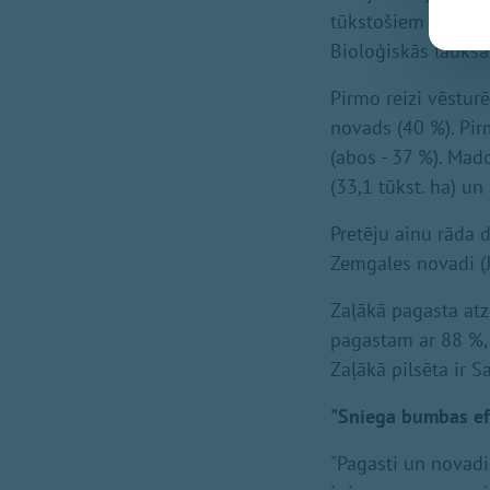
tūkstošiem hektāru
Bioloģiskās lauksai
Pirmo reizi vēstur
novads (40 %). Pir
(abos - 37 %). Mado
(33,1 tūkst. ha) un
Pretēju ainu rāda 
Zemgales novadi (J
Zaļākā pagasta at
pagastam ar 88 %,
Zaļākā pilsēta ir 
"Sniega bumbas ef
"Pagasti un novadi