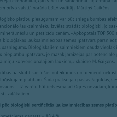
tējai ekonomikai, gan videi un sabiedrībai. Ilgtermiņā Lat
em brīvo valsti," norāda LBLA vadītājs Mārtiņš Gaiķēns.
ioloģisko platību pieaugumam var būt sniega bumbas efek
encionālo lauksaimnieku izvēlas strādāt bioloģiski, jo sas
 minerālmēslu un pesticīdu cenām. «Apkopotais TOP 500 at
ā bioloģiskās lauksaimniecības zemes īpatsvars pārsnied
s sasniegums. Bioloģiskajiem saimniekiem daudz vieglāk 
els bioplatību īpatsvars, jo mazāk jāraizējas par potenciālo
aimiņu konvencionālajiem laukiem,» skaidro M. Gaiķēns.
ldības pārskatīt saistošos noteikumus un piemērot neku
oloģiskajām platībām. Šāda prakse jau pastāv Siguldas, Cē
ovados – tā varētu būt iedvesma arī Ogres novadam, kur
lsts zaļākajiem.
 pēc bioloģiski sertificētās lauksaimniecības zemes platīb
apmežciema pagasts – 88,4 %