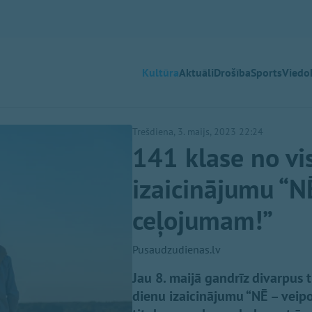
Kultūra
Aktuāli
Drošība
Sports
Viedok
Trešdiena, 3. maijs, 2023 22:24
141 klase no vis
izaicinājumu “N
ceļojumam!”
Pusaudzudienas.lv
Jau 8. maijā gandrīz divarpus 
dienu izaicinājumu “NĒ – veipo