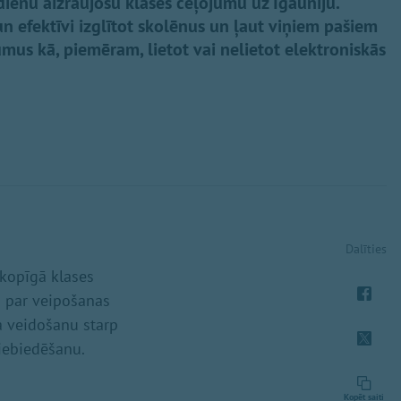
 dienu aizraujošu klases ceļojumu uz Igauniju.
un efektīvi izglītot skolēnus un ļaut viņiem pašiem
mus kā, piemēram, lietot vai nelietot elektroniskās
Dalīties
 kopīgā klases
i par veipošanas
ga veidošanu starp
iebiedēšanu.
Kopēt saiti