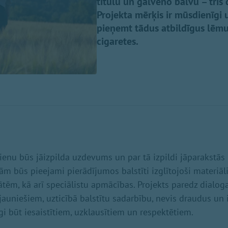
titulu un galveno balvu – trīs
Projekta mērķis ir mūsdienīgi 
pieņemt tādus atbildīgus lēmu
cigaretes.
ienu būs jāizpilda uzdevums un par tā izpildi jāparakstās
lām būs pieejami pierādījumos balstīti izglītojoši materiāl
tātēm, kā arī speciālistu apmācības. Projekts paredz dialo
auniešiem, uzticībā balstītu sadarbību, nevis draudus un 
gi būt iesaistītiem, uzklausītiem un respektētiem.