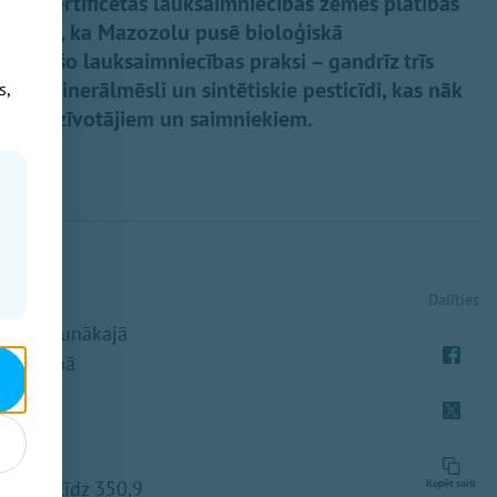
iski sertificētās lauksaimniecības zemes platības
liecina, ka Mazozolu pusē bioloģiskā
inējošo lauksaimniecības praksi – gandrīz trīs
oti minerālmēsli un sintētiskie pesticīdi, kas nāk
s,
iem iedzīvotājiem un saimniekiem.
Dalīties
apkopotā
ISKI" jaunākajā
imniecībā
augusi līdz 350,9
Kopēt saiti