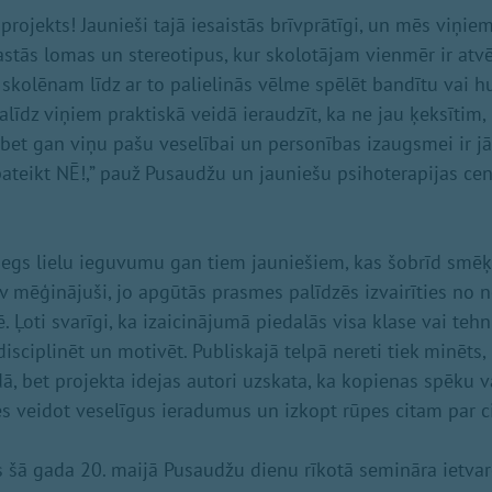
 projekts! Jaunieši tajā iesaistās brīvprātīgi, un mēs viņie
rastās lomas un stereotipus, kur skolotājam vienmēr ir atv
 skolēnam līdz ar to palielinās vēlme spēlēt bandītu vai h
alīdz viņiem praktiskā veidā ieraudzīt, ka ne jau ķeksītim, 
 bet gan viņu pašu veselībai un personības izaugsmei ir jā
ateikt NĒ!,” pauž Pusaudžu un jauniešu psihoterapijas centr
iegs lielu ieguvumu gan tiem jauniešiem, kas šobrīd smēķ
v mēģinājuši, jo apgūtās prasmes palīdzēs izvairīties no 
Ļoti svarīgi, ka izaicinājumā piedalās visa klase vai tehn
disciplinēt un motivēt. Publiskajā telpā nereti tiek minēts,
ā, bet projekta idejas autori uzskata, ka kopienas spēku v
es veidot veselīgus ieradumus un izkopt rūpes citam par ci
s šā gada 20. maijā Pusaudžu dienu rīkotā semināra ietvar