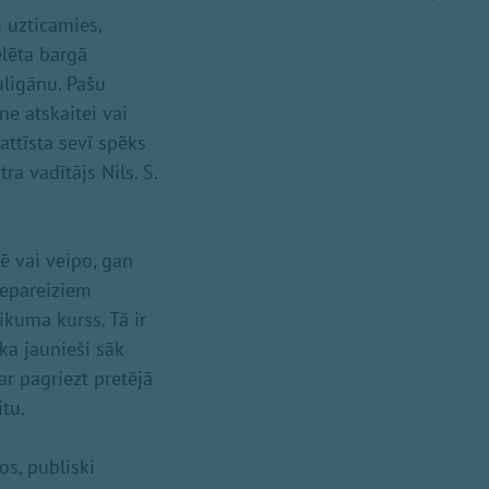
m uzticamies,
ēlēta bargā
uligānu. Pašu
ne atskaitei vai
attīsta sevī spēks
a vadītājs Nils. S.
ē vai veipo, gan
nepareiziem
ikuma kurss. Tā ir
 ka jaunieši sāk
ar pagriezt pretējā
tu.
os, publiski