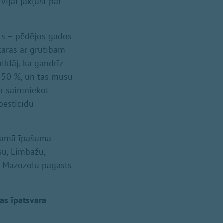
vijai jākļūst par
ts – pēdējos gados
karas ar grūtībām
klāj, ka gandrīz
z 50 %, un tas mūsu
ir saimniekot
 pesticīdu
stamā īpašuma
su, Limbažu,
a Mazozolu pagasts
as īpatsvara