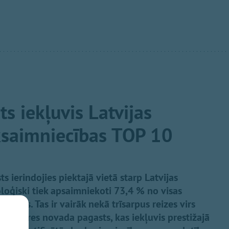
s iekļuvis Latvijas
ksaimniecības TOP 10
ierindojies piektajā vietā starp Latvijas
oloģiski tiek apsaimniekoti 73,4 % no visas
emes. Tas ir vairāk nekā trīsarpus reizes virs
gais Ogres novada pagasts, kas iekļuvis prestižajā