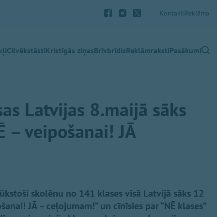
Kontakti
Reklāma
ļi
Cilvēkstāsti
Kristīgās ziņas
Brīvbrīdis
Reklāmraksti
Pasākumi
as Latvijas 8.maijā sāks
Ē – veipošanai! JĀ
tūkstoši skolēnu no 141 klases visā Latvijā sāks 12
šanai! JĀ – ceļojumam!” un cīnīsies par “NĒ klases”