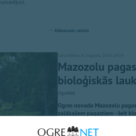
 uzvarējusi.
Nākamais raksts
Ceturtdiena, 6. augusts, 2026 14:24
Mazozolu pagast
bioloģiskās lau
OgreNet
Ogres novada Mazozolu pagasts 
zaļākajiem pagastiem - šeit bi
lauksaimniecībā izmantojamās z
valsts vidējā rādītāja un vienī