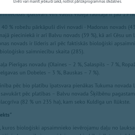
Izvēli vari mainīt jebkurā laikā, notīrot pārlūkprogrammas sīkdatnes.
 jeb piektajai daļai no visas lauksaimniecībā izmantojam
mniecības īpatsvars virs valsts vidējā rādītāja ir jau 19 
ē 40 % robežu pārkāpuši divi novadi - Madonas novads (4
majā pieciniekā ir arī Balvu novads (39 %), kā arī Cēsu un
nas novads ir līderis arī pēc faktiskās bioloģiski apsaimn
 bioloģisko saimniecību skaita (285).
daļa Pierīgas novadu (Olaines – 2 %, Salaspils – 7 %, Ropa
elgavas un Dobeles – 3 %, Bauskas – 7 %).
zinība pēc bio platību īpatsvara pienākas Tukuma novad
 savukārt pēc platības – Balvu novada Šķilbēnu pagastam
Salacgrīva (82 % un 235 ha), kam seko Kuldīga un Ilūkste.
ekts"
, kuros bioloģiski apsaimnieko ievērojamu daļu no lauks