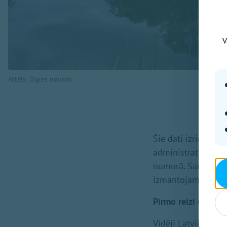
V
Attēls: Ogres novads
Šie dati izriet no
administratīvo ter
numurā. Saraksts v
izmantojamās zeme
Pirmo reizi divi n
Vidēji Latvijā bio