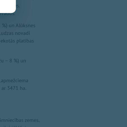
ās zemes.
novados.
3 %) un Alūksnes
 Ludzas novadi
iekotās platības
žu – 8 %) un
a Lapmežciema
 ar 3471 ha.
aimniecības zemes,