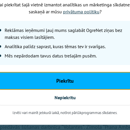
ai piekrītat šajā vietnē izmantot analītikas un mārketinga sīkdatne
inājumus un citus gaļas izstrādājumus piedāvās Ogres 
saskaņā ar mūsu
privātuma politiku
?
s” un “Stradi”.Gardos dažādu veidu nenogatavinātos sierus 
ties ogrēnieši “Lapsu mājas siers”. Kūpinātu svaigo sieru 
Reklāmas ieņēmumi ļauj mums saglabāt OgreNet ziņas bez
saimniecības “Saliņas”.Būs arī pircēju atzinību ieguvušās
maksas visiem lasītājiem.
Analītika palīdz saprast, kuras tēmas tev ir svarīgas.
rīdis, lai papildinātu savu puķudobi skaistai ziedēšanai 
Mēs nepārdodam tavus datus trešajām pusēm.
kā arī krāšņas mārtiņrozes un viršus, piedāvās Lauberes 
ņā ciemosies piemājas saimniecība “Jaupriedītes” ar plašu 
Piekrītu
tirdziņā piedāvās arī dažādi amatnieki. Birzgaliete Guna 
s un aksesuārus bērniem, gan pieaugušajiem. Ar saviem a
Nepiekrītu
e Ināra Miļūna. Vēsam laikam palīdzēs sagatavoties arīsilt
ntes un cimdi, ko darina Inita Jansauska. Dāmas aicinātas
Izvēli vari mainīt jebkurā laikā, notīrot pārlūkprogrammas sīkdatnes.
zīmola “RIRANI dizains”, kas katrs vienā eksemplārā top Li
s piedāvās šūšanas darbnīca “Volantes”. Zīmola “Prana Ambe