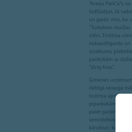
“Aveņu Park”a”s no
liofilizējos, tā ra
un gards vīns, ko r
“Turkalnes muižas 
sidrs. Tirdziņa cie
nobaudītgardu un a
izsalkumu piektdie
pankūkām ar dažād
“dirty fries”.
Ģimenes uzņēmums “
dabīgā ierauga mā
tirdziņa apmeklētā
piparkukām ar dabī
paiet garām lēdma
iemirdzēsies acis
kārumus- konfektes,