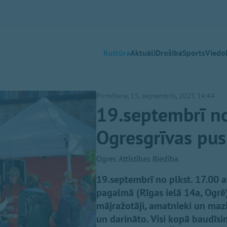
Kultūra
Aktuāli
Drošība
Sports
Viedok
Pirmdiena, 15. septembris, 2025 14:44
19.septembrī no
Ogresgrīvas pu
Ogres Attīstības Biedība
⁠19.septembrī no plkst. 17.00 
pagalmā (Rīgas ielā 14a, Ogrē)
mājražotāji, amatnieki un maz
un darināto. Visi kopā baudīs