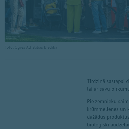
Foto: Ogres Attīstības Biedība
Tirdziņā sastapsi 
lai ar savu pirkumu
Pie zemnieku saimn
krūmmellenes un 
dažādus produktus 
bioloģiski audzētā