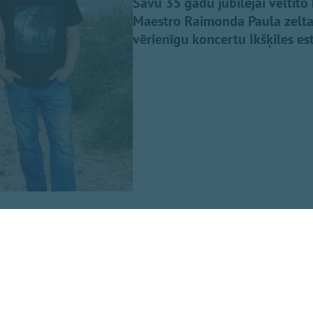
Savu 35 gadu jubilejai veltīto
Maestro Raimonda Paula zelta 
vērienīgu koncertu Ikšķiles es
n iemīļotās dziesmas “Nepārmet man”, “Mazs cinītis”, “Mež
ņa par dzīvošanu”, “Kamēr svecītes deg”, “Vasara nebeigsies