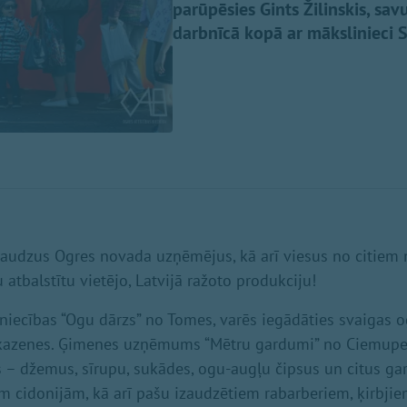
parūpēsies Gints Žilinskis, sa
darbnīcā kopā ar mākslinieci S
daudzus Ogres novada uzņēmējus, kā arī viesus no citiem 
 atbalstītu vietējo, Latvijā ražoto produkciju!
iecības “Ogu dārzs” no Tomes, varēs iegādāties svaigas og
kazenes. Ģimenes uzņēmums “Mētru gardumi” no Ciemupe
– džemus, sīrupu, sukādes, ogu-augļu čipsus un citus ga
m cidonijām, kā arī pašu izaudzētiem rabarberiem, ķirbj