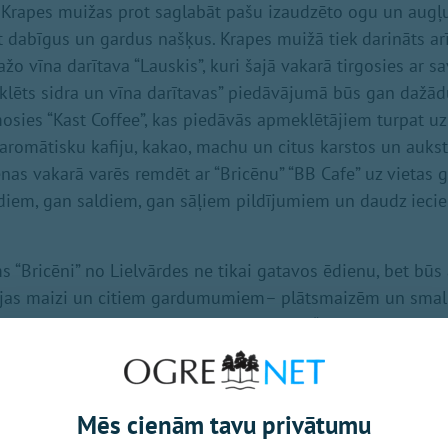
 Krapes muižas prot saglabāt pašu izaudzēto ogu un augļu
dot dabīgus un gardus našķus. Krapes muižā tiek darināts arī
ažo vīna darītava “Lauskis”, kuri šajā vakarā tirgosies ar 
klēts sidra un vīna darītavas” piedāvājumā būs gan dažād
mosies “Kast Coffee”, kas piedāvās apmeklētājiem turpat uz
romātisku kafiju, kakao, machu un citus karstos un aukst
nas vakarā varēs remdēt ar “Bricēnu” “BB Cafe” uz vietas
iem, gan saldiem, gan sāļiem pildījumiem un daudz iecien
Bricēni” no Lielvārdes ne tikai gatavos ēdienu, bet būs 
jas maizi un citiem gardumumiem– plātsmaizēm un smal
ji priecāsies par gardajām un krāšņajām “Līčupes saldumi
go glazūru. Ja kārojas kādu sāļu vai saldu cepumu, vaipīr
niešu “Dailas konditoreja” stendam. Kā lielam, tā mazam
 redzot ģimenes uzņēmuma “Rembates šokolāde” ar rokām
Mēs cienām tavu privātumu
 trifeles, šokolādes tāfelītes.