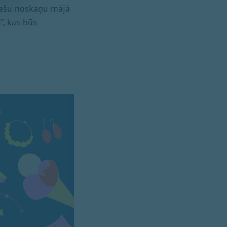
Īpašu noskaņu mājā
, kas būs