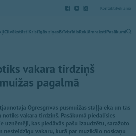
Kontakti
Reklāma
ļi
Cilvēkstāsti
Kristīgās ziņas
Brīvbrīdis
Reklāmraksti
Pasākumi
tiks vakara tirdziņš
smuižas pagalmā
atjaunotajā Ogresgrīvas pusmuižas staļļa ēkā un tās
 notiks vakara tirdziņš. Pasākumā piedalīsies
ie uzņēmēji, kas piedāvās pašu izaudzētu, saražoto
im nesteidzīgu vakaru, kurā par muzikālo noskaņu