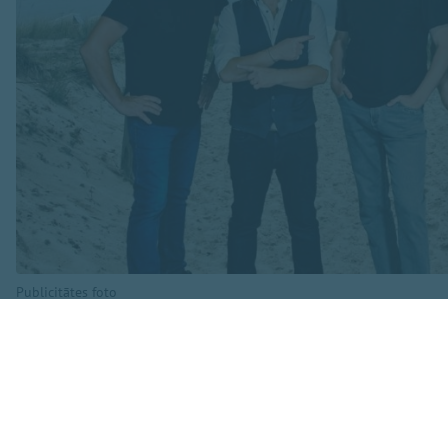
Publicitātes foto
Koncertā skanēs ga
dziesma”, “Dziesmi