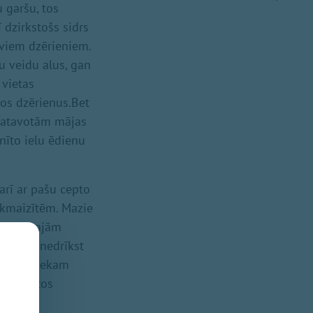
 garšu, tos
 dzirkstošs sidrs
saviem dzērieniem.
u veidu alus, gan
 vietas
os dzērienus.Bet
 gatavotām mājas
īto ielu ēdienu
arī ar pašu cepto
kmaizītēm. Mazie
” mīkstajām
ādziņu, nedrīkst
 kārumniekam
 gatavotos