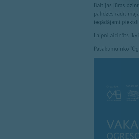
Baltijas jūras dzi
palīdzēs radīt mā
iegādājami piektdi
Laipni aicināts ik
Pasākumu rīko “Ogre