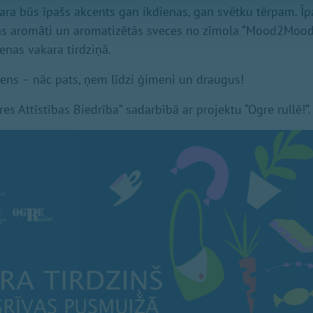
ntara būs īpašs akcents gan ikdienas, gan svētku tērpam. 
jas aromāti un aromatizētās sveces no zīmola “Mood2Mood”
enas vakara tirdziņā.
viens – nāc pats, ņem līdzi ģimeni un draugus!
s Attīstības Biedrība” sadarbībā ar projektu “Ogre rullē!”.