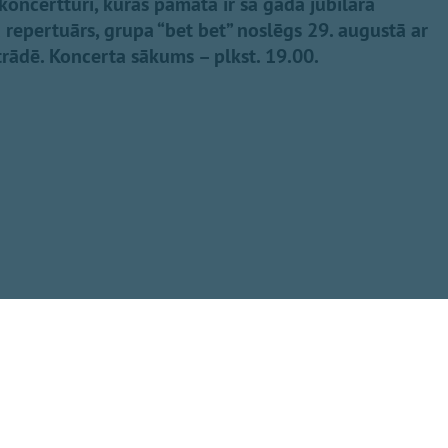
 koncerttūri, kuras pamatā ir šā gada jubilāra
repertuārs, grupa “bet bet” noslēgs 29. augustā ar
trādē. Koncerta sākums – plkst. 19.00.
Dalīties
rozīte”, “Mēmā
 nekad” u.c., gan