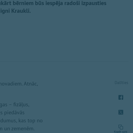
vukārt bērniem būs iespēja radoši izpausties
igni Kraukli.
Dalīties
novadiem. Atnāc,
as – fizāļus,
s piedāvās
rdumus, kas top no
iem un zemenēm.
Kopēt saiti