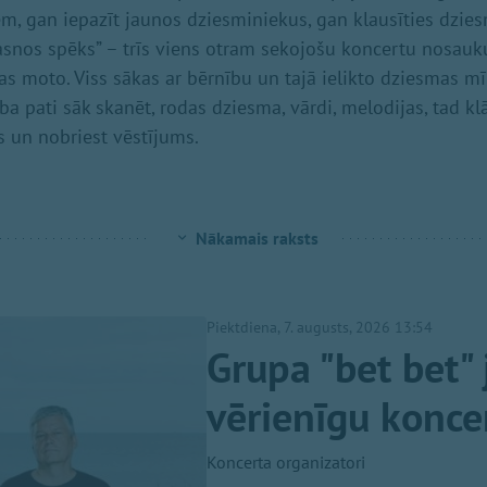
, gan iepazīt jaunos dziesminiekus, gan klausīties dzie
 asnos spēks” – trīs viens otram sekojošu koncertu nosauk
s moto. Viss sākas ar bērnību un tajā ielikto dziesmas mīl
ba pati sāk skanēt, rodas dziesma, vārdi, melodijas, tad kl
 un nobriest vēstījums.
Nākamais raksts
Piektdiena, 7. augusts, 2026 13:54
Grupa "bet bet" 
vērienīgu koncer
Koncerta organizatori