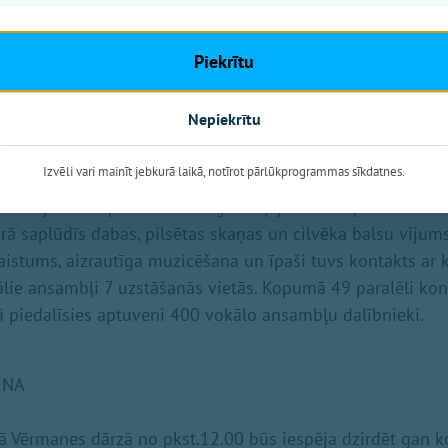
r tapusi īpaši šim notikumam radīta digitāla dziesmu gr
dziesmu vārdiem, gan Sadziedāšanās nakts grāmata, kas b
Piekrītu
LSM.lv
Nepiekrītu
U SADZIEDĀŠANĀS
Izvēli vari mainīt jebkurā laikā, notīrot pārlūkprogrammas sīkdatnes.
iedājumi no plkst.10.00 Rīgas zaļajā sirdī Esplanādē un Ve
urā saplūdīs dabas, pilsētas skaņas un cilvēka balsu vijums
aistums, aizrautīga muzicēšana un īpaši tuvs kontakts ar k
ālie ansambļi 7 uzstāšanās vietās. Kopumā 49 paralēli kon
 piedalīsies aptuveni 400 vokālo ansambļu dalībnieki.
ENA
ā Vērmanes dārzā no pkst.12.00 būs iespēja dzirdēt gan