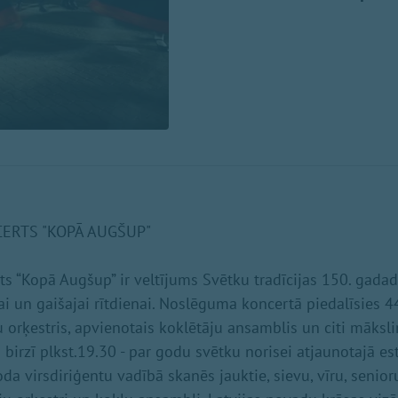
ERTS "KOPĀ AUGŠUP"
 “Kopā Augšup” ir veltījums Svētku tradīcijas 150. gada
i un gaišajai rītdienai. Noslēguma koncertā piedalīsies 44
u orķestris, apvienotais koklētāju ansamblis un citi māksli
birzī plkst.19.30 - par godu svētku norisei atjaunotajā es
da virsdiriģentu vadībā skanēs jauktie, sievu, vīru, senior