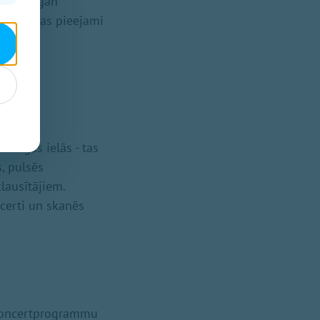
āmata – gan
ez maksas pieejami
crīgas ielās - tas
, pulsēs
lausītājiem.
certi un skanēs
 koncertprogrammu