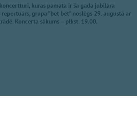
 koncerttūri, kuras pamatā ir šā gada jubilāra
repertuārs, grupa “bet bet” noslēgs 29. augustā ar
trādē. Koncerta sākums – plkst. 19.00.
Dalīties
rozīte”, “Mēmā