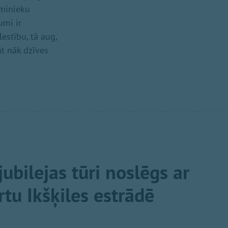
sminieku
umi ir
estību, tā aug,
āt nāk dzīves
jubilejas tūri noslēgs ar
tu Ikšķiles estrādē