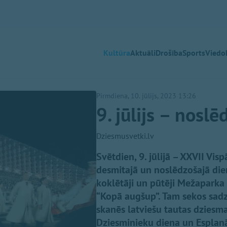
Kultūra
Aktuāli
Drošība
Sports
Viedok
Pirmdiena, 10. jūlijs, 2023 13:26
9. jūlijs – nosl
Dziesmusvetki.lv
Svētdien, 9. jūlijā – XXVII Vi
desmitajā un noslēdzošajā dienā
koklētāji un pūtēji Mežaparka
“Kopā augšup”. Tam sekos sadz
skanēs latviešu tautas dziesm
Dziesminieku diena un Esplan