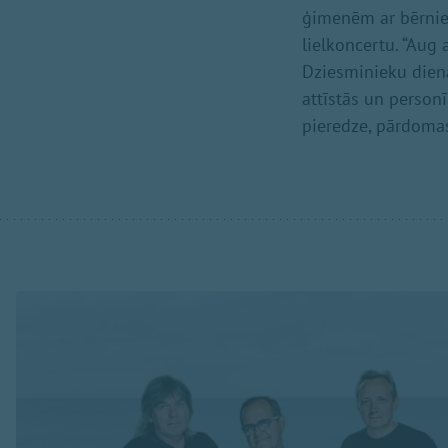
ģimenēm ar bērniem
lielkoncertu. “Aug
Dziesminieku diena
attīstās un personī
pieredze, pārdomas