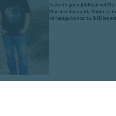
Savu 35 gadu jubilejai veltīto
Maestro Raimonda Paula zelta 
vērienīgu koncertu Ikšķiles es
n iemīļotās dziesmas “Nepārmet man”, “Mazs cinītis”, “Mež