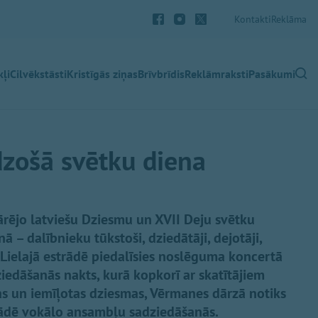
Kontakti
Reklāma
ļi
Cilvēkstāsti
Kristīgās ziņas
Brīvbrīdis
Reklāmraksti
Pasākumi
ēdzošā svētku diena
spārējo latviešu Dziesmu un XVII Deju svētku
 – dalībnieku tūkstoši, dziedātāji, dejotāji,
 Lielajā estrādē piedalīsies noslēguma koncertā
iedāšanās nakts, kurā kopkorī ar skatītājiem
as un iemīļotas dziesmas, Vērmanes dārzā notiks
ādē vokālo ansambļu sadziedāšanās.