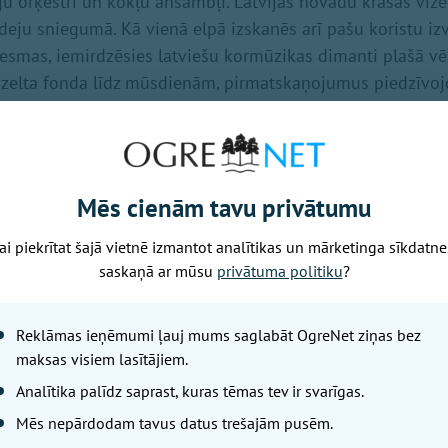
ēju orķestri un kokļu ansambļi. Latvijas novadu krāsas vizē
deju sniegumā. Kā vienā elpā izskanēs arī pašu koristu iz
iesmas, iemirdzēsies latviešu kormūzikas dimanti plašā vē
zelta fonda līdz mūsdienām, pirmatskaņojumus piedzīvoj
rbiem.
SM.lv, LR3, LR4
Mēs cienām tavu privātumu
NAKTS
ai piekrītat šajā vietnē izmantot analītikas un mārketinga sīkdatne
gados visi – gan Dziesmu un deju svētku dalībnieki, gan sk
saskaņā ar mūsu
privātuma politiku
?
slēguma koncerta rada lielo kopkori un no sirds var izdzi
a Lielā estrāde un skatītāju zona pārvēršas par teju 60 0
Reklāmas ieņēmumi ļauj mums saglabāt OgreNet ziņas bez
balsij, katram sirdspukstam un katram vārdam ir nozīme. Ne
maksas visiem lasītājiem.
īvot ikvienu – sadziedāšanās nakti varēs baudīt gan tie, 
Analītika palīdz saprast, kuras tēmas tev ir svarīgas.
ma koncertu, gan tie skatītāji, kas vēlēsies apmeklēt tika
Mēs nepārdodam tavus datus trešajām pusēm.