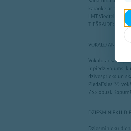
Sadarbībā ar LMT i
karaoke ar tautas
LMT Viedtelevīzija.
TIEŠRAIDE: LTV1, 
VOKĀLO ANSAMBĻ
Vokālo ansambļu dz
ir piedzīvojums, k
dzīvesprieks un sk
Piedalīsies 35 vok
735 opusi. Kopumā
DZIESMINIEKU DI
Dziesminieku dien