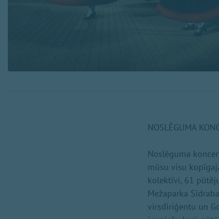
NOSLĒGUMA KONC
Noslēguma koncerts
mūsu visu kopīgaja
kolektīvi, 61 pūtēj
Mežaparka Sidraba 
virsdiriģentu un Go