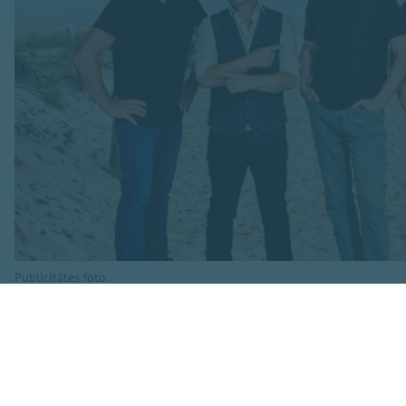
Publicitātes foto
Koncertā skanēs ga