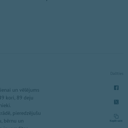
Dalīties
dienai un vēlējums
9 kori, 89 deju
nieki.
trādē, pieredzējušu
u, bērnu un
Kopēt saiti