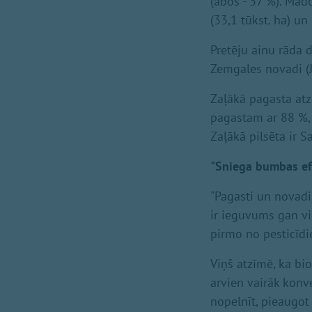
(abos - 37 %). Mado
(33,1 tūkst. ha) un
Pretēju ainu rāda 
Zemgales novadi (J
Zaļākā pagasta at
pagastam ar 88 %,
Zaļākā pilsēta ir 
"Sniega bumbas ef
"Pagasti un novadi
ir ieguvums gan vie
pirmo no pesticīdi
Viņš atzīmē, ka b
arvien vairāk konv
nopelnīt, pieaugot