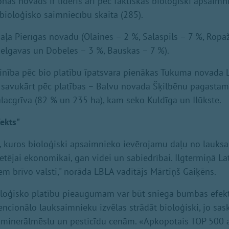
nas novads ir līderis arī pēc faktiskās bioloģiski apsaimn
 bioloģisko saimniecību skaita (285).
daļa Pierīgas novadu (Olaines – 2 %, Salaspils – 7 %, Ropa
elgavas un Dobeles – 3 %, Bauskas – 7 %).
zinība pēc bio platību īpatsvara pienākas Tukuma novad
 savukārt pēc platības – Balvu novada Šķilbēnu pagastam
Salacgrīva (82 % un 235 ha), kam seko Kuldīga un Ilūkste.
ekts"
, kuros bioloģiski apsaimnieko ievērojamu daļu no lauks
tējai ekonomikai, gan videi un sabiedrībai. Ilgtermiņā Lat
em brīvo valsti," norāda LBLA vadītājs Mārtiņš Gaiķēns.
ioloģisko platību pieaugumam var būt sniega bumbas efek
encionālo lauksaimnieku izvēlas strādāt bioloģiski, jo sas
 minerālmēslu un pesticīdu cenām. «Apkopotais TOP 500 at