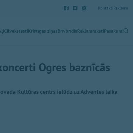
Kontakti
Reklāma
ļi
Cilvēkstāsti
Kristīgās ziņas
Brīvbrīdis
Reklāmraksti
Pasākumi
koncerti Ogres baznīcās
ovada Kultūras centrs ielūdz uz Adventes laika