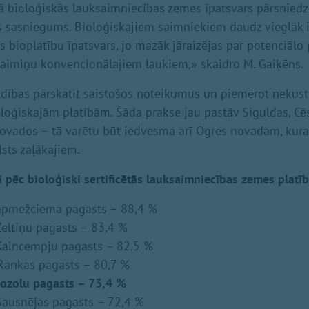
ā bioloģiskās lauksaimniecības zemes īpatsvars pārsnied
s sasniegums. Bioloģiskajiem saimniekiem daudz vieglāk 
els bioplatību īpatsvars, jo mazāk jāraizējas par potenciālo
aimiņu konvencionālajiem laukiem,» skaidro M. Gaiķēns.
ldības pārskatīt saistošos noteikumus un piemērot neku
oloģiskajām platībām. Šāda prakse jau pastāv Siguldas, Cē
ovados – tā varētu būt iedvesma arī Ogres novadam, kur
lsts zaļākajiem.
 pēc bioloģiski sertificētās lauksaimniecības zemes platīb
apmežciema pagasts – 88,4 %
eltiņu pagasts – 83,4 %
Kalncempju pagasts – 82,5 %
Rankas pagasts – 80,7 %
ozolu pagasts – 73,4 %
ausnējas pagasts – 72,4 %