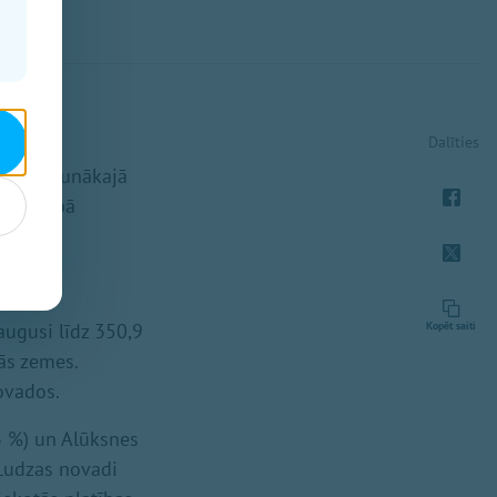
Dalīties
apkopotā
ISKI" jaunākajā
imniecībā
augusi līdz 350,9
Kopēt saiti
ās zemes.
novados.
3 %) un Alūksnes
 Ludzas novadi