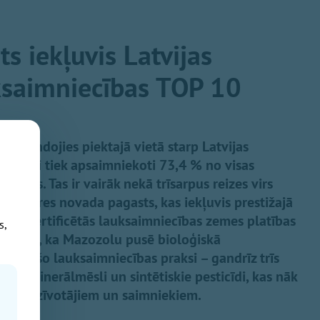
s iekļuvis Latvijas
ksaimniecības TOP 10
ierindojies piektajā vietā starp Latvijas
oloģiski tiek apsaimniekoti 73,4 % no visas
emes. Tas ir vairāk nekā trīsarpus reizes virs
gais Ogres novada pagasts, kas iekļuvis prestižajā
iski sertificētās lauksaimniecības zemes platības
s,
liecina, ka Mazozolu pusē bioloģiskā
inējošo lauksaimniecības praksi – gandrīz trīs
oti minerālmēsli un sintētiskie pesticīdi, kas nāk
iem iedzīvotājiem un saimniekiem.