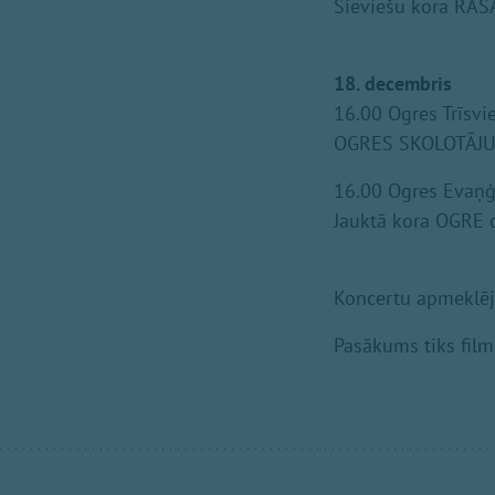
Sieviešu kora RAS
18. decembris
16.00 Ogres Trīsvi
OGRES SKOLOTĀJU 
16.00 Ogres Evaņģē
Jauktā kora OGRE 
Koncertu apmeklē
Pasākums tiks film