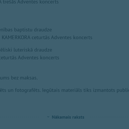
A trešās Adventes koncerts
enības baptistu draudze
KAMERKORA ceturtās Adventes koncerts
liski luteriskā draudze
ceturtās Adventes koncerts
jums bez maksas.
ēts un fotografēts. Iegūtais materiāls tiks izmantots publ
Nākamais raksts