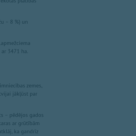
iekotās platības
žu – 8 %) un
a Lapmežciema
 ar 3471 ha.
aimniecības zemes,
vijai jākļūst par
ts – pēdējos gados
karas ar grūtībām
klāj, ka gandrīz