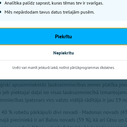
Analītika palīdz saprast, kuras tēmas tev ir svarīgas.
Mēs nepārdodam tavus datus trešajām pusēm.
Piekrītu
 Latvijas Bioloģiskās lauksaimniecības asociācijas (LBLA) 
itoriju BIO TOP 500, kas publicēts nozares žurnāla "BIOLOĢ
eidots pēc Lauku atbalsta dienesta statistikas par lauksa
Nepiekrītu
s platībām, kas 2026. gadā pieteiktas atbalstam.
Izvēli vari mainīt jebkurā laikā, notīrot pārlūkprogrammas sīkdatnes.
ovadi pārsniedz 40 % atzīmi
loģiski apsaimniekotās lauksaimniecības zemes platība pie
 jeb piektajai daļai no visas lauksaimniecībā izmantojam
mniecības īpatsvars virs valsts vidējā rādītāja ir jau 19 
ē 40 % robežu pārkāpuši divi novadi - Madonas novads (4
majā pieciniekā ir arī Balvu novads (39 %), kā arī Cēsu un