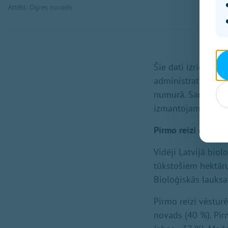
Attēls: Ogres novads
Šie dati izriet no
administratīvo ter
numurā. Saraksts v
izmantojamās zeme
Pirmo reizi divi n
Vidēji Latvijā bio
tūkstošiem hektāru
Bioloģiskās lauksai
Pirmo reizi vēstur
novads (40 %). Pir