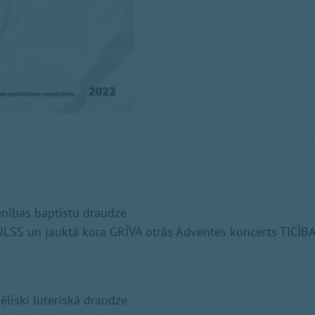
enības baptistu draudze
ULSS un jauktā kora GRĪVA otrās Adventes koncerts TICĪB
liski luteriskā draudze