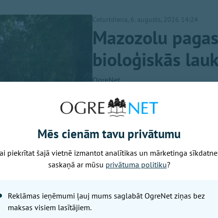
Ceturtdiena, 6. augusts, 2026 14:24
Mazozolu pagast
bioloģiskās lau
OgreNet
Ogres novada Mazozolu pagasts 
zaļākajiem pagastiem - šeit bi
lauksaimniecībā izmantojamās z
Mēs cienām tavu privātumu
valsts vidējā rādītāja un vienī
BIO TOP 10 sarakstā pēc bioloģ
ai piekrītat šajā vietnē izmantot analītikas un mārketinga sīkdatne
īpatsvara. Šāds sasniegums ap
saskaņā ar mūsu
privātuma politiku
?
saimniekošana kļuvusi par dom
ceturtdaļās lauku netiek izmant
Reklāmas ieņēmumi ļauj mums saglabāt OgreNet ziņas bez
par labu gan videi, gan vietēj
maksas visiem lasītājiem.