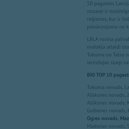
50 pagastos Latvij
nozarei ir nozīmīg
reģionos, kur ir li
piesārņojumu no k
LBLA rosina pašva
nodokļa atlaidi bi
Tukuma un Talsu n
ierindojas starp va
BIO TOP 10 pagasti
Tukuma novads, L
Alūksnes novads, Z
Alūksnes novads, 
Gulbenes novads, 
Ogres novads, Maz
Madonas novads, S