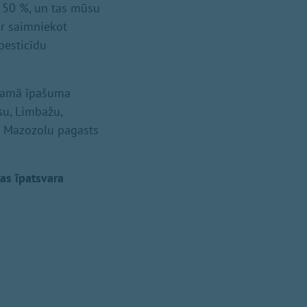
z 50 %, un tas mūsu
ir saimniekot
 pesticīdu
stamā īpašuma
su, Limbažu,
a Mazozolu pagasts
as īpatsvara