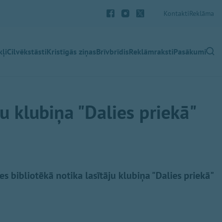
Kontakti
Reklāma
ļi
Cilvēkstāsti
Kristīgās ziņas
Brīvbrīdis
Reklāmraksti
Pasākumi
ju klubiņa "Dalies priekā"
s bibliotēkā notika lasītāju klubiņa "Dalies priekā"