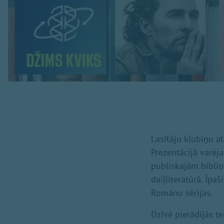
Lasītāju klubiņu a
Prezentācijā varē
publiskajām bibli
daiļliteratūrā. Īpa
Romānu sērijas.
Dzīvē pierādījās te