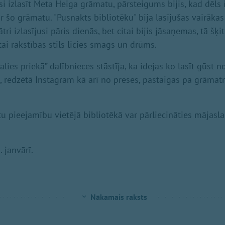
i izlasīt Meta Heiga grāmatu, pārsteigums bijis, kad dēls 
r šo grāmatu. "Pusnakts bibliotēku" bija lasījušas vairāka
tri izlasījusi pāris dienās, bet citai bijis jāsaņemas, tā šķi
itai rakstības stils licies smags un drūms.
alies priekā” dalībnieces stāstīja, ka idejas ko lasīt gūst no
0, redzētā Instagram kā arī no preses, pastaigas pa grāmatn
tu pieejamību vietējā bibliotēkā var pārliecināties mājasl
 janvārī.
Nākamais raksts