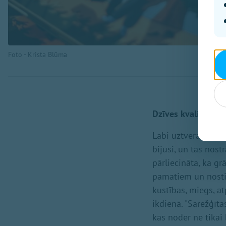
Foto - Krista Blūma
Dzīves kvalitāte u
Labi uztverama lite
bijusi, un tas nost
pārliecināta, ka g
pamatiem un nostip
kustības, miegs, at
ikdienā. "Sarežģīta
kas noder ne tikai 