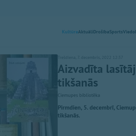
Kultūra
Aktuāli
Drošība
Sports
Viedok
Trešdiena, 7. decembris, 2022 12:37
Aizvadīta lasītā
tikšanās
Ciemupes bibliotēka
Pirmdien, 5. decembrī, Ciemupe
tikšanās.