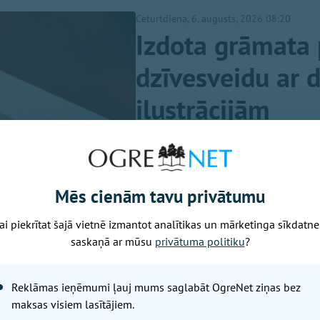
Ceturtdiena, 6. augusts, 2026 08:20
Izdota grāmata 
dzīvesveidu ar 
ilustrācijām
Viktorija Slavinska-Kostigova
"Mūsdienu steigā bērniem arvie
miega un vienkārši mierīga lai
Mēs cienām tavu privātumu
atvēršanas svētkos uzsvēra ser
Gita Ignace. Grāmata “Zinību 
ai piekrītat šajā vietnē izmantot analītikas un mārketinga sīkdatne
tā būs arī aizraujoša un izglīt
saskaņā ar mūsu
privātuma politiku
?
uzdevumiem un brīnišķīgām div
bērni varēs uzzināt un mācīti
Reklāmas ieņēmumi ļauj mums saglabāt OgreNet ziņas bez
kustību, veselīgu dzīvesveidu
maksas visiem lasītājiem.