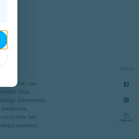
Dalīties
im praktiski nav
zveidot. Viņa
eselīga dzīvesveida
s daudzums,
 un justies labi
Kopēt saiti
eselīgus pamatus,