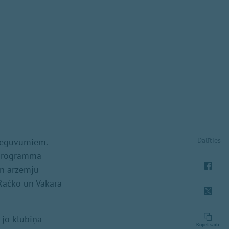
Dalīties
unieguvumiem.
 programma
un ārzemju
. Račko un Vakara
 jo klubiņa
Kopēt saiti