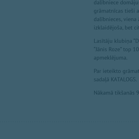
dalībniece domājus
grāmatnīcas tieši a
dalībnieces, viena ā
izklaidējoša, bet c
Lasītāju klubiņa “D
“Jānis Roze” top 1
apmeklējuma.
Par ieteikto grāma
sadaļā KATALOGS.
Nākamā tikšanās 9.