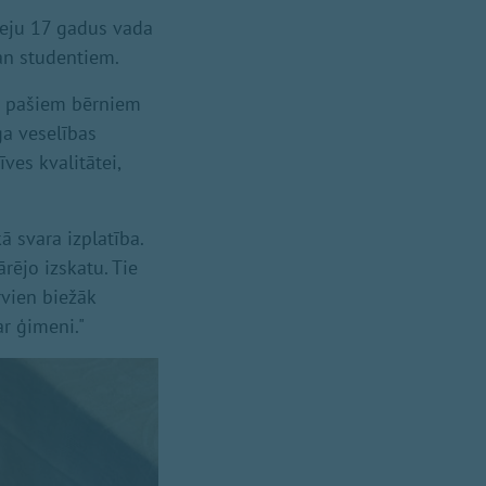
teju 17 gadus vada
an studentiem.
u pašiem bērniem
ga veselības
ves kvalitātei,
ā svara izplatība.
rējo izskatu. Tie
rvien biežāk
ar ģimeni."