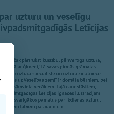
par uzturu un veselīgu
divpadsmitgadīgās Letīcijas
n biežāk pietrūkst kustību, pilnvērtīga uztura,
ka kopā ar ģimeni," tā savas pirmās grāmatas
tificētā uztura speciāliste un uztura zinātniece
ceļojums uz Veselības zemi” ir domāta bērniem, bet
s,
ojoša lasāmviela vecākiem. Tajā caur stāstiem,
padsimtgadīgās Letīcijas Ignaces ilustrācijām
es pašu svarīgākos pamatus par ikdienas uzturu,
 un citiem labiem paradumiem.