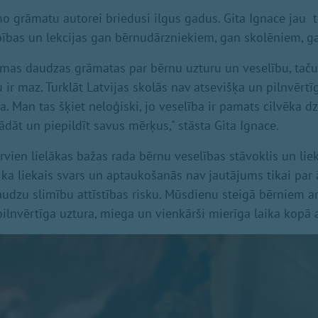
mo grāmatu autorei briedusi ilgus gadus. Gita Ignace jau 
bības un lekcijas gan bērnudārzniekiem, gan skolēniem, g
jamas daudzas grāmatas par bērnu uzturu un veselību, tač
ir maz. Turklāt Latvijas skolās nav atsevišķa un pilnvērtī
 Man tas šķiet neloģiski, jo veselība ir pamats cilvēka dzī
rādāt un piepildīt savus mērķus," stāsta Gita Ignace.
rvien lielākas bažas rada bērnu veselības stāvoklis un liek
, ka liekais svars un aptaukošanās nav jautājums tikai par ā
daudzu slimību attīstības risku. Mūsdienu steigā bērniem a
pilnvērtīga uztura, miega un vienkārši mierīga laika kopā 