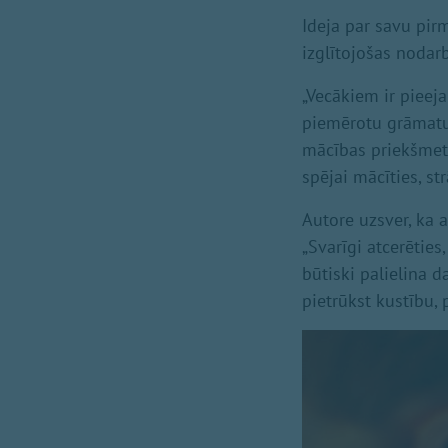
Ideja par savu pir
izglītojošas nodar
„Vecākiem ir piee
piemērotu grāmatu 
mācības priekšmeta.
spējai mācīties, st
Autore uzsver, ka a
„Svarīgi atcerēties
būtiski palielina 
pietrūkst kustību, 