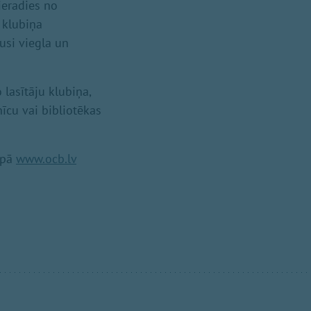
ieradies no
s klubiņa
tusi viegla un
 lasītāju klubiņa,
īcu vai bibliotēkas
apā
www.ocb.lv