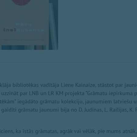
tklāja bibliotēkas vadītāja Liene Kainaize, stāstot par ja
ja uzzināt par LNB un LR KM projekta “Grāmatu iepirkuma
otēkām” iegādāto grāmatu kolekciju, jaunumiem latviešu 
ši gaidīti grāmatu jaunumi bija no D. Judinas, L. Railijas, K
iciens, ka īstās grāmatas, agrāk vai vēlāk, pie mums atnāk,