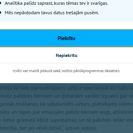
Analītika palīdz saprast, kuras tēmas tev ir svarīgas.
Mēs nepārdodam tavus datus trešajām pusēm.
Piekrītu
Nepiekrītu
n veselīgs uzturs
Izvēli vari mainīt jebkurā laikā, notīrot pārlūkprogrammas sīkdatnes.
ratūra par veselīgu uzturu bērnu auditorijai Latvijā līdz š
rādāja kā liels pamudinājums uztura speciālistei ko šādu i
rāmata palīdzēs bērniem un ģimenēm veidot izpratni par v
rināt zināšanas, kā sabalansēts uzturs, pietiekams ūden
pūta un rūpes par emocijām palīdz bērnam augt, attīstīties
s lietas grāmatā kļūst saprotamas, un tā palīdzēs ielikt v
bērnībā, bet arī vēlāk dzīvē," uzsver autore.