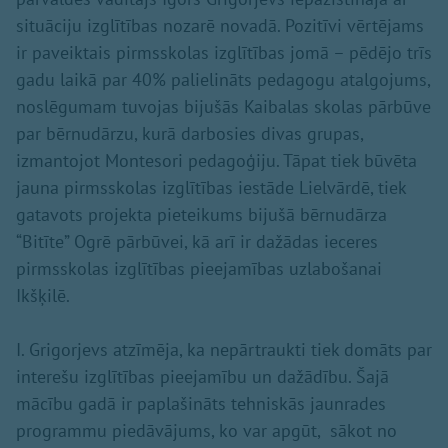
situāciju izglītības nozarē novadā. Pozitīvi vērtējams
ir paveiktais pirmsskolas izglītības jomā – pēdējo trīs
gadu laikā par 40% palielināts pedagogu atalgojums,
noslēgumam tuvojas bijušās Kaibalas skolas pārbūve
par bērnudārzu, kurā darbosies divas grupas,
izmantojot Montesori pedagoģiju. Tāpat tiek būvēta
jauna pirmsskolas izglītības iestāde Lielvārdē, tiek
gatavots projekta pieteikums bijušā bērnudārza
“Bitīte” Ogrē pārbūvei, kā arī ir dažādas ieceres
pirmsskolas izglītības pieejamības uzlabošanai
Ikšķilē.
I. Grigorjevs atzīmēja, ka nepārtraukti tiek domāts par
interešu izglītības pieejamību un dažādību. Šajā
mācību gadā ir paplašināts tehniskās jaunrades
programmu piedāvājums, ko var apgūt, sākot no