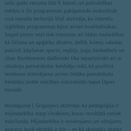
sešu gadu vecuma līdz 9. klasei, un pašvaldības
mērķis ir šīs programmas pakāpeniski nodrošināt
visā novada teritorijā. Viņš atzīmēja, ka interešu
izglītības programmas kļūst arvien kvalitatīvākas,
šogad pirmo reizi tiek īstenotas arī tādas nodarbības
kā šūšana un apģērbu dizains, defilē, krievu valodas
pulciņš, kāpšanas sports, regbijs, joga, basketbols un
citas. Konferences dalībnieki tika iepazīstināti arī ar
situāciju pamatskolas beidzēju vidū, kā pozitīvā
tendence atzīmējama arvien lielāka pamatskolu
beidzēju izvēle mācīties vidusskolās tepat Ogres
novadā.
Noslēgumā I. Grigorjevs atzīmēja, ka pedagoģija ir
mijiedarbība starp cilvēkiem, kuras rezultātā notiek
mācīšanās. Mijiedarbība ir novērojams un vērojams
process, kurā vērotāji ir trīs – es kā skolotājs skatos