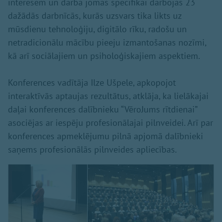
interesēm un darba jomas specifikai darbojās 23
dažādās darbnīcās, kurās uzsvars tika likts uz
mūsdienu tehnoloģiju, digitālo rīku, radošu un
netradicionālu mācību pieeju izmantošanas nozīmi,
kā arī sociālajiem un psiholoģiskajiem aspektiem.
Konferences vadītāja Ilze Ušpele, apkopojot
interaktīvās aptaujas rezultātus, atklāja, ka lielākajai
daļai konferences dalībnieku “VēroJums rītdienai”
asociējas ar iespēju profesionālajai pilnveidei. Arī par
konferences apmeklējumu pilnā apjomā dalībnieki
saņems profesionālās pilnveides apliecības.