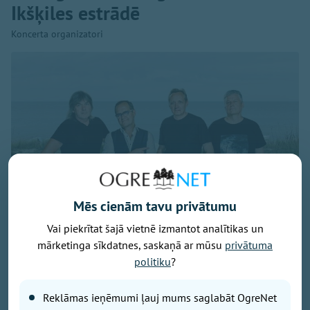
Ikšķiles estrādē
Koncerta organizatori
Mēs cienām tavu privātumu
Vai piekrītat šajā vietnē izmantot analītikas un
mārketinga sīkdatnes, saskaņā ar mūsu
privātuma
politiku
?
Publicitātes foto
Savu 35 gadu jubilejai veltīto koncerttūri, kuras
Reklāmas ieņēmumi ļauj mums saglabāt OgreNet