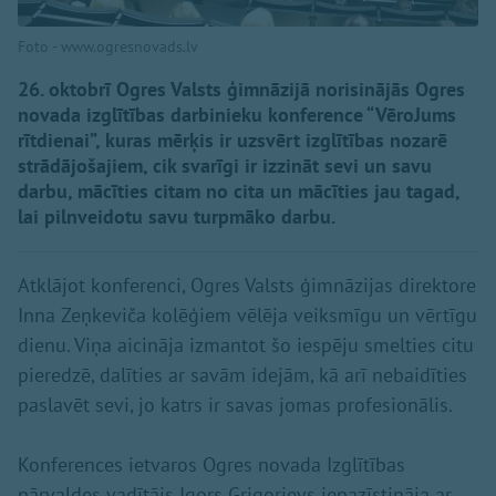
Foto - www.ogresnovads.lv
26. oktobrī Ogres Valsts ģimnāzijā norisinājās Ogres
novada izglītības darbinieku konference “VēroJums
rītdienai”, kuras mērķis ir uzsvērt izglītības nozarē
strādājošajiem, cik svarīgi ir izzināt sevi un savu
darbu, mācīties citam no cita un mācīties jau tagad,
lai pilnveidotu savu turpmāko darbu.
Atklājot konferenci, Ogres Valsts ģimnāzijas direktore
Inna Zeņkeviča kolēģiem vēlēja veiksmīgu un vērtīgu
dienu. Viņa aicināja izmantot šo iespēju smelties citu
pieredzē, dalīties ar savām idejām, kā arī nebaidīties
paslavēt sevi, jo katrs ir savas jomas profesionālis.
Konferences ietvaros Ogres novada Izglītības
pārvaldes vadītājs Igors Grigorjevs iepazīstināja ar