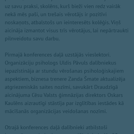
uz savu praksi, skolēns, kurš bieži vien redz vairāk
nekā mēs paši, un trešais vērotājs ir pozitīvi
noskaņots, atbalstošs un ieinteresēts kolēģis. Viņš
aicināja izmantot visus trīs vērotājus, lai nepārtraukti
pilnveidotu savu darbu.
Pirmajā konferences daļā uzstājās vieslektori.
Organizāciju psihologs Uldis Pāvuls dalībniekus
iepazīstināja ar stundu vērošanas psiholoģiskajiem
aspektiem, biznesa trenere Zanda Šmate aktualizēja
atgriezeniskās saites nozīmi, savukārt Draudzīgā
aicinājuma Cēsu Valsts ģimnāzijas direktors Oskars
Kaulēns aizrautīgi stāstīja par izglītības iestādes kā
mācīšanās organizācijas veidošanas nozīmi.
Otrajā konferences daļā dalībnieki atbilstoši