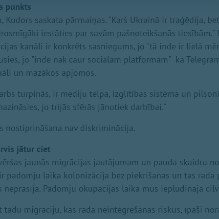
a punkts
, Kudors saskata pārmaiņas. "Karš Ukrainā ir traģēdija, bet
i drosmīgāki iestāties par savām pašnoteikšanās tiesībām."
jas kanāli ir konkrēts sasniegums, jo "tā inde ir lielā mēr
usies, jo "inde nāk caur sociālām platformām" kā Telegra
duāli un mazākos apjomos.
arbs turpinās, ir mediju telpa, izglītības sistēma un pilson
zināsies, jo trijās sfērās jānotiek darbībai."
es nostiprināšana nav diskriminācija.
vis jātur ciet
ēršas jaunās migrācijas jautājumam un pauda skaidru nos
ir padomju laika kolonizācija bez piekrišanas un tas rada
 neprasīja. Padomju okupācijas laikā mūs iepludināja cilv
t tādu migrāciju, kas rada neintegrēšanās riskus, īpaši n