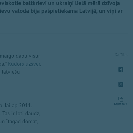
ieviskotie baltkrievi un ukraiņi lielā mērā dzīvoja
rievu valoda bija pašpietiekama Latvijā, un viņi ar
Dalīties
vu maigo dabu visur
ba."
Kudors uzsver
,
 latviešu
o, lai ap 2011.
Kopēt saiti
Tas ir ļoti daudz,
i un "tagad domāt,