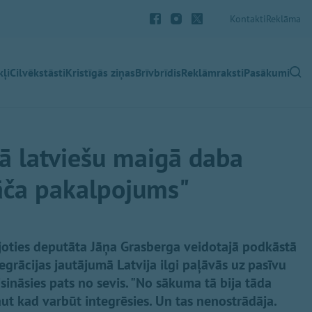
Kontakti
Reklāma
ļi
Cilvēkstāsti
Kristīgās ziņas
Brīvbrīdis
Reklāmraksti
Pasākumi
ā latviešu maigā daba
lāča pakalpojums"
ojoties deputāta Jāņa Grasberga veidotajā podkāstā
tegrācijas jautājumā Latvija ilgi paļāvās uz pasīvu
risināsies pats no sevis. "No sākuma tā bija tāda
ut kad varbūt integrēsies. Un tas nenostrādāja.