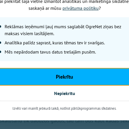
ai piekrītat šajā vietnē izmantot analītikas un mārketinga sīkdatne
saskaņā ar mūsu
privātuma politiku
?
agandu un tās sekām
zējot to politisko naivumu, ar kādu Eiropa un Latvija ilgi s
t to par leģitīmiem medijiem. "Ilgu laiku Latvijas politiķ
Reklāmas ieņēmumi ļauj mums saglabāt OgreNet ziņas bez
krieviski mediji ir un jādod iespēja mediju brīvībai.'" Polito
maksas visiem lasītājiem.
 informācijas instrumenti, kuru mērķis ir cits, nevis infor
Analītika palīdz saprast, kuras tēmas tev ir svarīgas.
Mēs nepārdodam tavus datus trešajām pusēm.
trādātu, viņa nekad nekur netiktu un netiktu pielietota n
tu laiku. Kāpēc reklāmai miljoniem tiek naudas? Ja reklāma
Piekrītu
o nemētājas." Viņa secinājums ir - "Cilvēku var ietekmēt. T
Nepiekrītu
l šodien. Aptaujās "liela daļa Latvijas krieviskoto iedzīv
er Krima" , izvēloties klusēt, jo "viņu viedoklis ir pretrun
Izvēli vari mainīt jebkurā laikā, notīrot pārlūkprogrammas sīkdatnes.
aumes viedoklim." Kudors to skaidro ar informācijas inerci
kalošanu tik daudzus gadus, tad tam būs kaut kādas seka