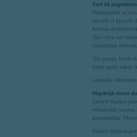
Karš kā pagriezien
Neskatoties uz visu
latvieši ir kļuvuš
Kremļa dezinformāci
Taču cīņa nav beig
izplatoties indivi
Trīs jomas, kurās d
katru gadu sekas ma
Latviešu identitāt
Migrācijā mums dur
Sarunā Kudors piev
vēsturiskā trauma 
piesardzību. "Mums
Kudors brīdina pre